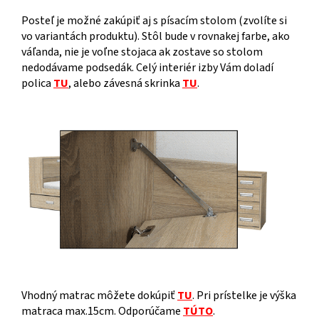
Posteľ je možné zakúpiť aj s písacím stolom (zvolíte si
vo variantách produktu). Stôl bude v rovnakej farbe, ako
váľanda, nie je voľne stojaca ak zostave so stolom
nedodávame podsedák. Celý interiér izby Vám doladí
polica
TU
, alebo závesná skrinka
TU
.
Vhodný matrac môžete dokúpiť
TU
. Pri prístelke je výška
matraca max.15cm. Odporúčame
TÚTO
.