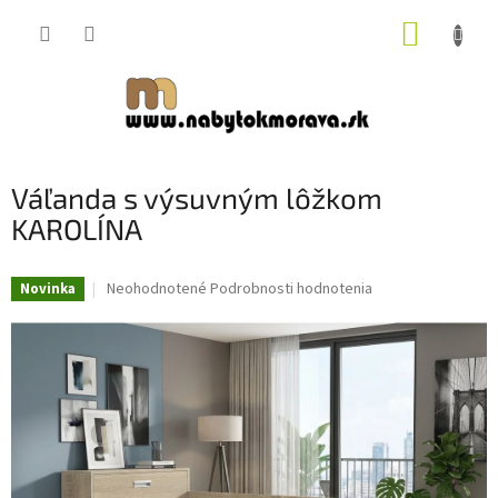
Prejsť
NÁKUP
na
obsah
KOŠÍK
Váľanda s výsuvným lôžkom
KAROLÍNA
Priemerné
Neohodnotené
Podrobnosti hodnotenia
Novinka
hodnotenie
produktu
je
0,0
z
5
hviezdičiek.