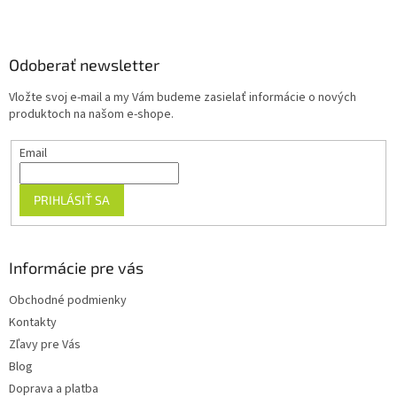
Z
á
p
ä
Odoberať newsletter
t
Vložte svoj e-mail a my Vám budeme zasielať informácie o nových
i
produktoch na našom e-shope.
e
Email
PRIHLÁSIŤ SA
Informácie pre vás
Obchodné podmienky
Kontakty
Zľavy pre Vás
Blog
Doprava a platba