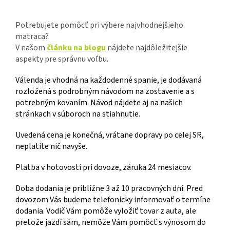
Potrebujete pomôcť pri výbere najvhodnejšieho
matraca?
V našom
článku na blogu
nájdete najdôležitejšie
aspekty pre správnu voľbu.
Válenda je vhodná na každodenné spanie, je dodávaná
rozložená s podrobným návodom na zostavenie a s
potrebným kovaním. Návod nájdete aj na našich
stránkach v súboroch na stiahnutie.
Uvedená cena je konečná, vrátane dopravy po celej SR,
neplatíte nič navyše.
Platba v hotovosti pri dovoze, záruka 24 mesiacov.
Doba dodania je približne 3 až 10 pracovných dní. Pred
dovozom Vás budeme telefonicky informovať o termíne
dodania. Vodič Vám pomôže vyložiť tovar z auta, ale
pretože jazdí sám, nemôže Vám pomôcť s výnosom do