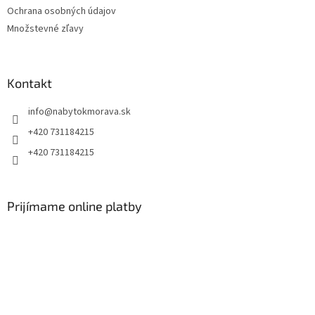
Ochrana osobných údajov
Množstevné zľavy
Kontakt
info
@
nabytokmorava.sk
+420 731184215
+420 731184215
Prijímame online platby