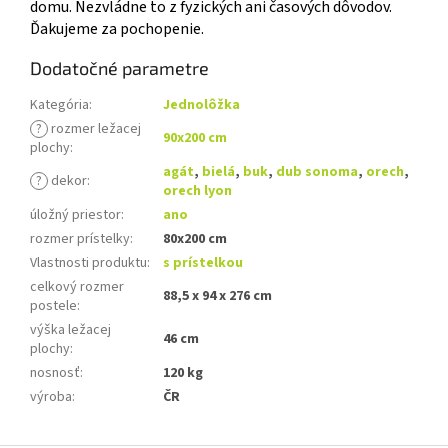
domu. Nezvládne to z fyzických ani časových dôvodov.
Ďakujeme za pochopenie.
Dodatočné parametre
Kategória
:
Jednolôžka
?
rozmer ležacej
90x200 cm
plochy
:
agát
,
bielá
,
buk
,
dub sonoma
,
orech
,
?
dekor
:
orech lyon
úložný priestor
:
ano
rozmer prístelky
:
80x200 cm
Vlastnosti produktu
:
s prístelkou
celkový rozmer
88,5 x 94 x 276 cm
postele
:
výška ležacej
46 cm
plochy
:
nosnosť
:
120 kg
výroba
:
ČR