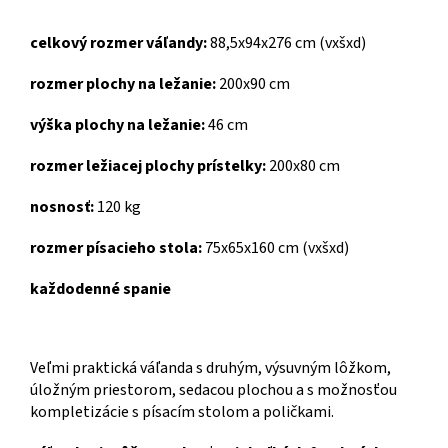
celkový rozmer váľandy:
88,5x94x276 cm (vxšxd)
rozmer plochy na ležanie:
200x90 cm
výška plochy na ležanie:
46 cm
rozmer ležiacej plochy prístelky:
200x80 cm
nosnosť:
120 kg
rozmer písacieho stola:
75x65x160 cm (vxšxd)
každodenné spanie
Veľmi praktická váľanda s druhým, výsuvným lôžkom,
úložným priestorom, sedacou plochou a s možnosťou
kompletizácie s písacím stolom a poličkami.