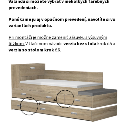
Váľandu si môžete vybrať v niekoľkých farebných
prevedeniach.
Ponúkame ju aj v opačnom prevedení, navolíte si vo
variantách produktu.
Pri montáži je možné zameniť zásuvku s výsuvným
lôžkom.
V tlačenom návode
verzia bez stola
krok č.5 a
verzia so stolom krok
č.6.