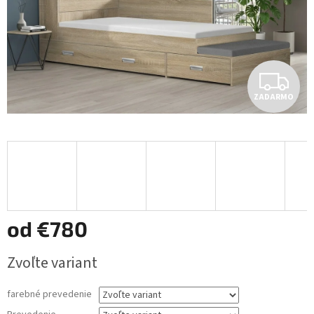
Z
ZADARMO
A
D
A
R
M
od
€780
O
Jednotková
Zvoľte variant
cena:
farebné prevedenie