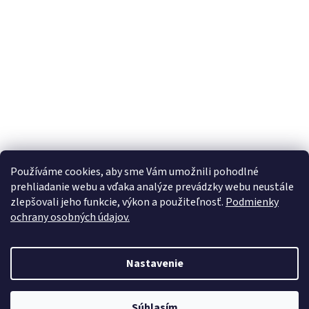
Používáme cookies, aby sme Vám umožnili pohodlné
prehliadanie webu a vďaka analýze prevádzky webu neustále
zlepšovali jeho funkcie, výkon a použiteľnosť.
Podmienky
ochrany osobných údajov.
Vytvoril Shoptet
Nastavenie
Copyright 2026
Nabytokmorava
. Všetky práva vyhradené.
Upraviť
Súhlasím
nastavenie cookies