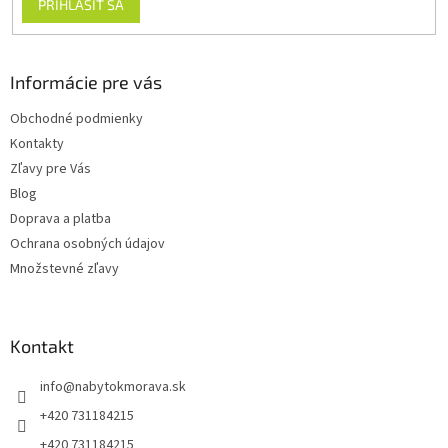
PRIHLÁSIŤ SA
v
ý
p
i
Informácie pre vás
s
u
Obchodné podmienky
Kontakty
Zľavy pre Vás
Blog
Doprava a platba
Ochrana osobných údajov
Množstevné zľavy
Kontakt
info
@
nabytokmorava.sk
+420 731184215
+420 731184215