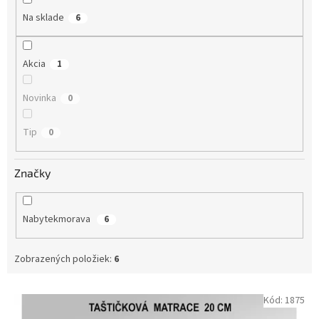
o
Na sklade
6
v
Akcia
1
Novinka
0
Tip
0
Značky
Nabytekmorava
6
Zobrazených položiek:
6
V
Kód:
1875
ý