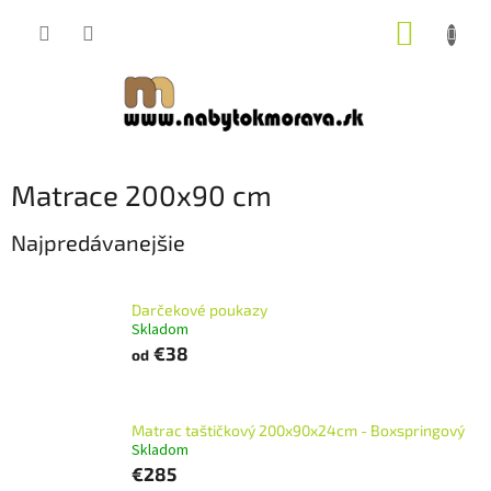
Prejsť
NÁKUP
na
obsah
KOŠÍK
Matrace 200x90 cm
Najpredávanejšie
Darčekové poukazy
Skladom
€38
od
Matrac taštičkový 200x90x24cm - Boxspringový
Skladom
€285