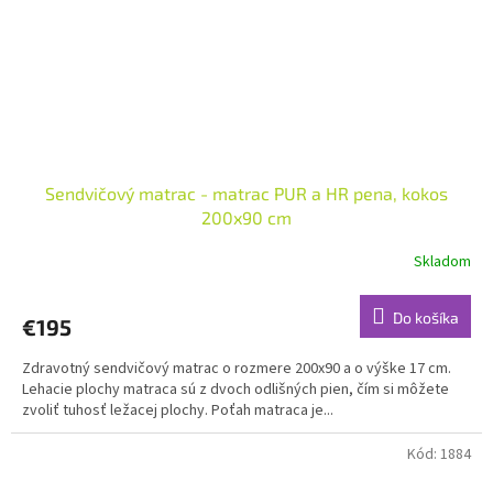
Sendvičový matrac - matrac PUR a HR pena, kokos
200x90 cm
Skladom
Do košíka
€195
Zdravotný sendvičový matrac o rozmere 200x90 a o výške 17 cm.
Lehacie plochy matraca sú z dvoch odlišných pien, čím si môžete
zvoliť tuhosť ležacej plochy. Poťah matraca je...
Kód:
1884