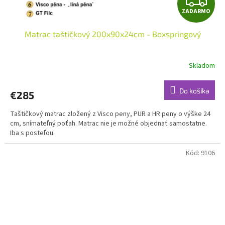
ZADARMO
A
Matrac taštičkový 200x90x24cm - Boxspringový
D
A
Skladom
R
Do košíka
€285
M
Taštičkový matrac zložený z Visco peny, PUR a HR peny o výške 24
O
cm, snímateľný poťah. Matrac nie je možné objednať samostatne.
Iba s posteľou.
Kód:
9106