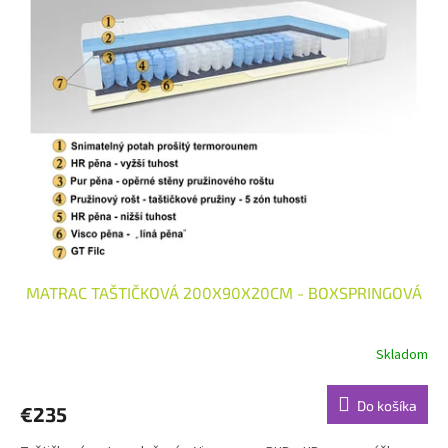
p
i
s
p
r
o
d
u
k
t
o
v
MATRAC TAŠTIČKOVÁ 200X90X20CM - BOXSPRINGOVÁ
Skladom
Do košíka
€235