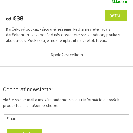
Skladom
DETAIL
€38
od
Darčekový poukaz - šikovné riešenie, keď si neviete rady s
darčekom. Pri zakúpení od nás dostanete 5% z hodnoty poukazu
ako darček. Poukážku je možné uplatniť na všetok tovar...
6
položiek celkom
O
v
l
Z
á
á
d
p
a
ä
Odoberať newsletter
c
t
i
Vložte svoj e-mail a my Vám budeme zasielať informácie o nových
i
e
produktoch na našom e-shope.
p
e
r
Email
v
k
y