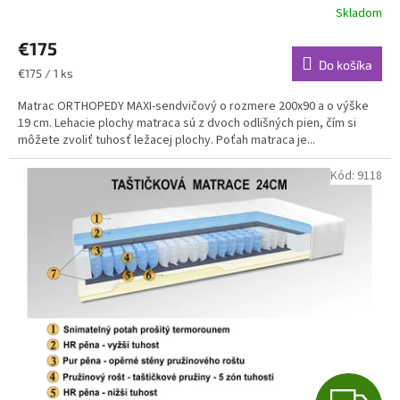
Skladom
€175
Do košíka
Jednotková
€175 / 1 ks
cena:
Matrac ORTHOPEDY MAXI-sendvičový o rozmere 200x90 a o výške
19 cm. Lehacie plochy matraca sú z dvoch odlišných pien, čím si
môžete zvoliť tuhosť ležacej plochy. Poťah matraca je...
Kód:
9118
Z