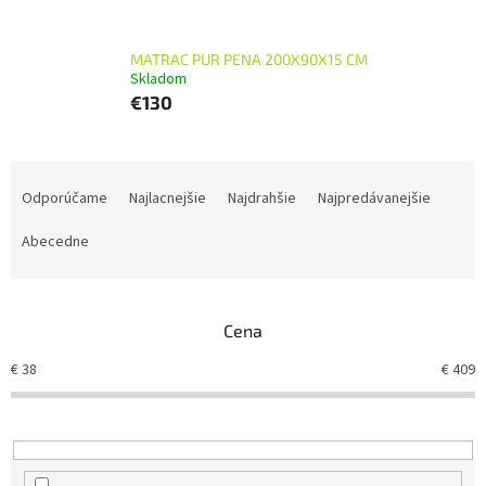
MATRAC PUR PENA 200X90X15 CM
Skladom
€130
R
a
Odporúčame
Najlacnejšie
Najdrahšie
Najpredávanejšie
d
e
Abecedne
n
i
e
Cena
p
r
€
38
€
409
o
d
u
k
t