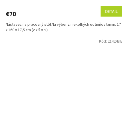
DETAIL
€70
Nástavec na pracovný stôl.Na výber z niekoľkých odtieňov lamin. 17
x 160 x 17,5 cm (v x š x hl)
Kód:
2142/BIE