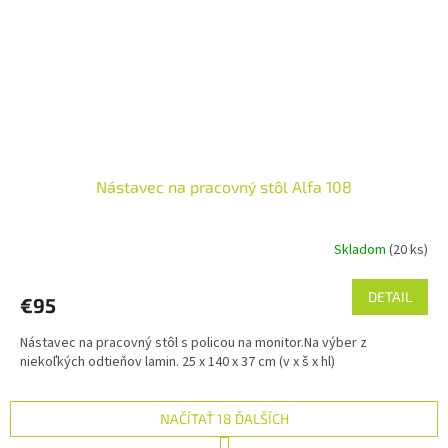
Nástavec na pracovný stôl Alfa 108
Skladom
(20 ks)
DETAIL
€95
Nástavec na pracovný stôl s policou na monitor.Na výber z
niekoľkých odtieňov lamin. 25 x 140 x 37 cm (v x š x hl)
NAČÍTAŤ 18 ĎALŠÍCH
S