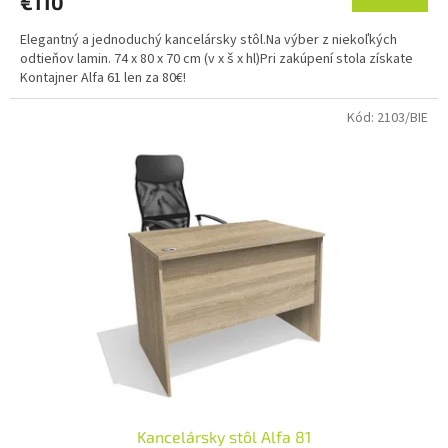
€110
Elegantný a jednoduchý kancelársky stôl.Na výber z niekoľkých
odtieňov lamin. 74 x 80 x 70 cm (v x š x hl)Pri zakúpení stola získate
Kontajner Alfa 61 len za 80€!
Kód:
2103/BIE
Kancelársky stôl Alfa 81