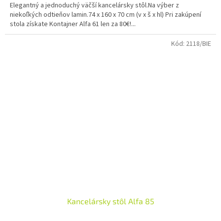
Elegantný a jednoduchý väčší kancelársky stôl.Na výber z
niekoľkých odtieňov lamin.74 x 160 x 70 cm (v x š x hl) Pri zakúpení
stola získate Kontajner Alfa 61 len za 80€!...
Kód:
2118/BIE
Kancelársky stôl Alfa 85