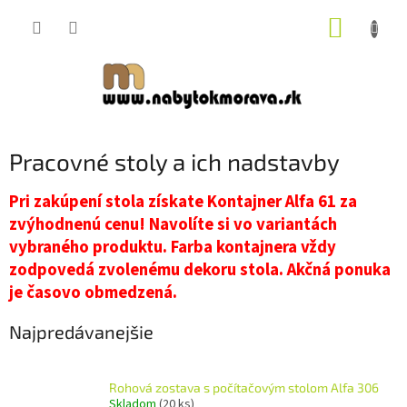
Prejsť
NÁKUP
na
obsah
KOŠÍK
Pracovné stoly a ich nadstavby
Pri zakúpení stola získate Kontajner Alfa 61 za
zvýhodnenú cenu! Navolíte si vo variantách
vybraného produktu. Farba kontajnera vždy
zodpovedá zvolenému dekoru stola. Akčná ponuka
je časovo obmedzená.
Najpredávanejšie
Rohová zostava s počítačovým stolom Alfa 306
Skladom
(20 ks)