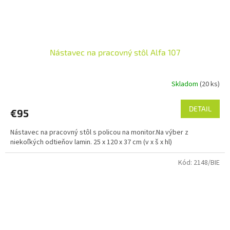
Nástavec na pracovný stôl Alfa 107
Skladom
(20 ks)
DETAIL
€95
Nástavec na pracovný stôl s policou na monitor.Na výber z
niekoľkých odtieňov lamin. 25 x 120 x 37 cm (v x š x hl)
Kód:
2148/BIE