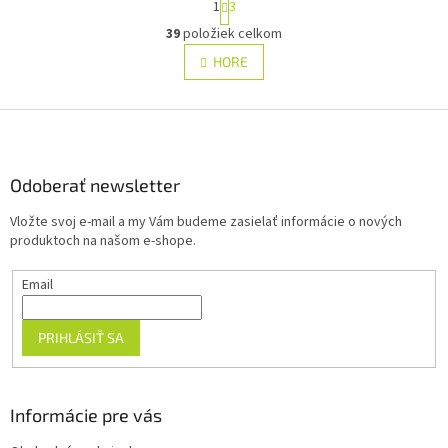
1
3
t
O
r
39
položiek celkom
v
á
l
HORE
n
á
k
d
o
v
Z
a
a
c
á
n
i
p
i
e
ä
Odoberať newsletter
e
p
t
r
Vložte svoj e-mail a my Vám budeme zasielať informácie o nových
i
v
produktoch na našom e-shope.
e
k
y
Email
v
ý
p
PRIHLÁSIŤ SA
i
s
u
Informácie pre vás