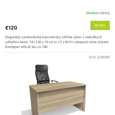
Skladom
(20 ks)
DETAIL
€120
Elegantný a jednoduchý kancelársky stôl.Na výber z niekoľkých
odtieňov lamin. 74 x 100 x 70 cm (v x š x hl) Pri zakúpení stola získate
Kontajner Alfa 61 len za 70€!
Kód:
2106/BIE