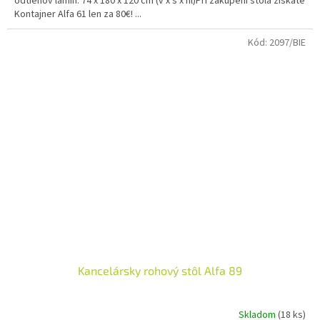
odtieňov lamin. 74 x 180 x 120 cm (v x š x hl)Pri zakúpení stola získate
5
Kontajner Alfa 61 len za 80€! ...
hviezdičiek.
Kód:
2097/BIE
Kancelársky rohový stôl Alfa 89
Skladom
(18 ks)
Priemerné