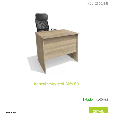
V
Kód:
2100/BIE
ý
p
i
s
p
r
o
d
u
k
t
o
v
Kancelársky stôl Alfa 80
Skladom
(100 ks)
DETAIL