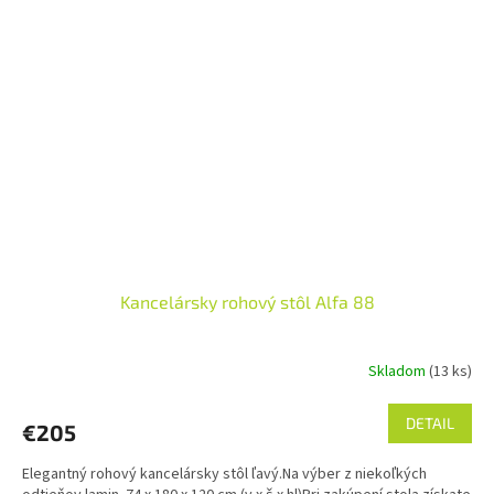
Kancelársky rohový stôl Alfa 88
Skladom
(13 ks)
Priemerné
hodnotenie
produktu
DETAIL
€205
je
5,0
Elegantný rohový kancelársky stôl ľavý.Na výber z niekoľkých
z