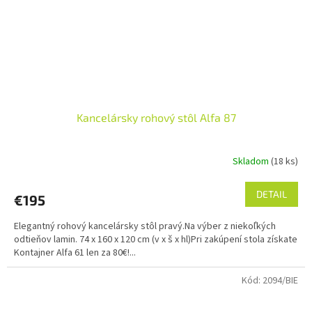
Kancelársky rohový stôl Alfa 87
Skladom
(18 ks)
DETAIL
€195
Elegantný rohový kancelársky stôl pravý.Na výber z niekoľkých
odtieňov lamin. 74 x 160 x 120 cm (v x š x hl)Pri zakúpení stola získate
Kontajner Alfa 61 len za 80€!...
Kód:
2094/BIE