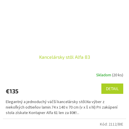
Kancelársky stôl Alfa 83
Skladom
(20 ks)
DETAIL
€135
Elegantný a jednoduchý väčší kancelársky stôl.Na výber z
niekoľkých odtieňov lamin.74 x 140 x 70 cm (v x š x hl) Pri zakúpení
stola získate Kontajner Alfa 61 len za 80€!...
Kód:
2112/BIE