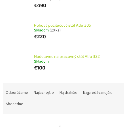
€490
Rohový počítačový stôl Alfa 305
Skladom
(20 ks)
€220
Nadstavec na pracovný stôl Alfa 322
Skladom
€100
R
a
Odporúčame
Najlacnejšie
Najdrahšie
Najpredávanejšie
d
e
Abecedne
n
i
e