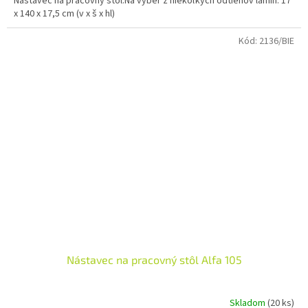
Nástavec na pracovný stôl.Na výber z niekoľkých odtieňov lamin. 17
x 140 x 17,5 cm (v x š x hl)
Kód:
2136/BIE
Nástavec na pracovný stôl Alfa 105
Skladom
(20 ks)