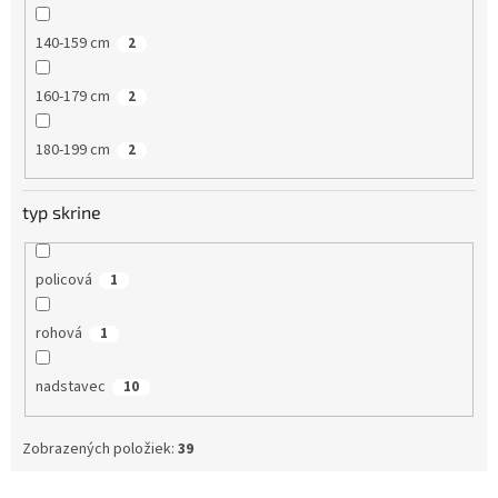
140-159 cm
2
160-179 cm
2
180-199 cm
2
typ skrine
policová
1
rohová
1
nadstavec
10
Zobrazených položiek:
39