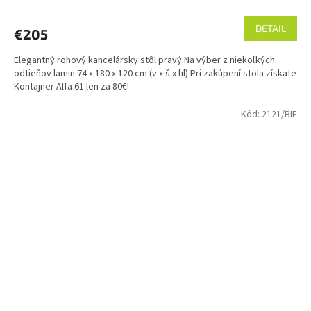
hodnotenie
produktu
DETAIL
€205
je
5,0
Elegantný rohový kancelársky stôl pravý.Na výber z niekoľkých
z
odtieňov lamin.74 x 180 x 120 cm (v x š x hl) Pri zakúpení stola získate
5
Kontajner Alfa 61 len za 80€!
hviezdičiek.
Kód:
2121/BIE