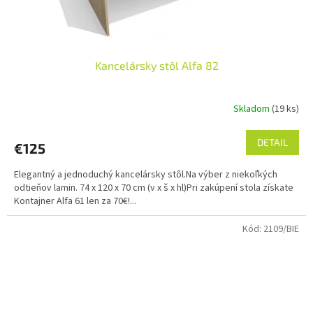
Kancelársky stôl Alfa 82
Skladom
(19 ks)
DETAIL
€125
Elegantný a jednoduchý kancelársky stôl.Na výber z niekoľkých
odtieňov lamin. 74 x 120 x 70 cm (v x š x hl)Pri zakúpení stola získate
Kontajner Alfa 61 len za 70€!...
Kód:
2109/BIE