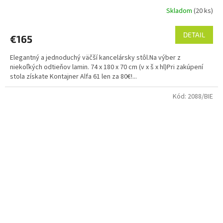
Skladom
(20 ks)
Priemerné
hodnotenie
produktu
DETAIL
€165
je
5,0
Elegantný a jednoduchý väčší kancelársky stôl.Na výber z
z
niekoľkých odtieňov lamin. 74 x 180 x 70 cm (v x š x hl)Pri zakúpení
5
stola získate Kontajner Alfa 61 len za 80€!...
hviezdičiek.
Kód:
2088/BIE