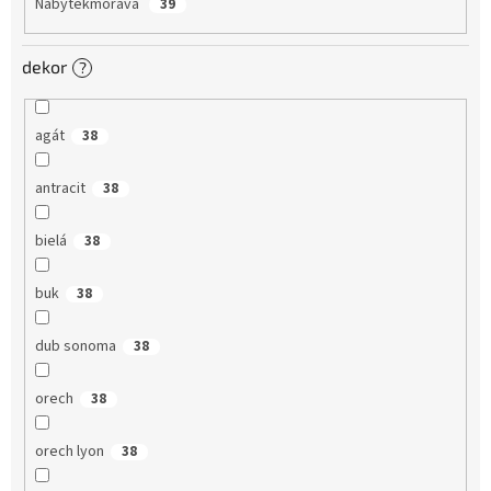
Nabytekmorava
39
dekor
?
agát
38
antracit
38
bielá
38
buk
38
dub sonoma
38
orech
38
orech lyon
38