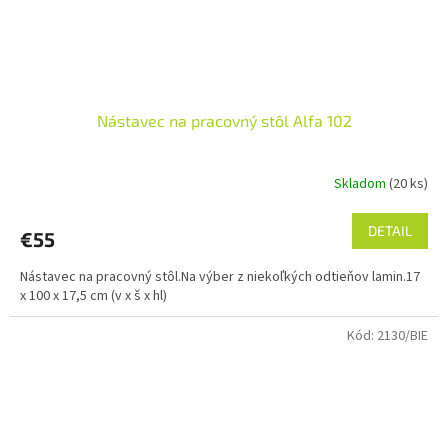
Nástavec na pracovný stôl Alfa 102
Skladom
(20 ks)
DETAIL
€55
Nástavec na pracovný stôl.Na výber z niekoľkých odtieňov lamin.17
x 100 x 17,5 cm (v x š x hl)
Kód:
2130/BIE