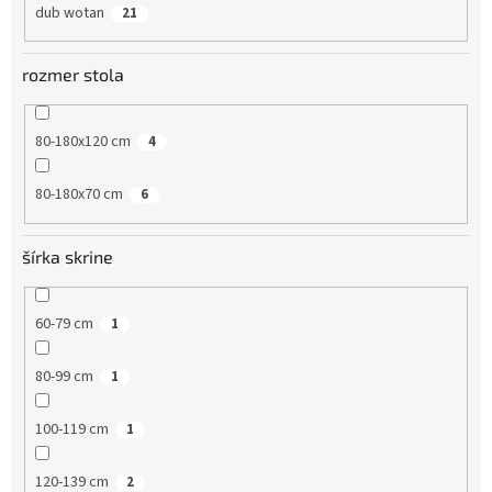
dub wotan
21
rozmer stola
80-180x120 cm
4
80-180x70 cm
6
šírka skrine
60-79 cm
1
80-99 cm
1
100-119 cm
1
120-139 cm
2