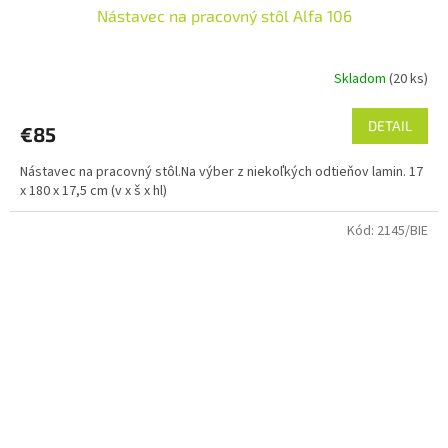
Nástavec na pracovný stôl Alfa 106
Skladom
(20 ks)
DETAIL
€85
Nástavec na pracovný stôl.Na výber z niekoľkých odtieňov lamin. 17
x 180 x 17,5 cm (v x š x hl)
Kód:
2145/BIE