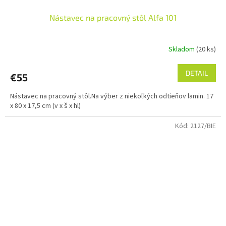
Nástavec na pracovný stôl Alfa 101
Skladom
(20 ks)
DETAIL
€55
Nástavec na pracovný stôl.Na výber z niekoľkých odtieňov lamin. 17
x 80 x 17,5 cm (v x š x hl)
Kód:
2127/BIE