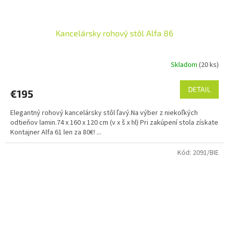
Kancelársky rohový stôl Alfa 86
Skladom
(20 ks)
Priemerné
hodnotenie
produktu
DETAIL
€195
je
5,0
Elegantný rohový kancelársky stôl ľavý.Na výber z niekoľkých
z
odtieňov lamin.74 x 160 x 120 cm (v x š x hl) Pri zakúpení stola získate
5
Kontajner Alfa 61 len za 80€! ...
hviezdičiek.
Kód:
2091/BIE