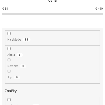
Cena
p
r
€
38
€
490
o
d
u
k
t
o
Na sklade
39
v
Akcia
1
Novinka
0
Tip
0
Značky