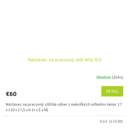
Nástavec na pracovný stôl Alfa 103
Skladom
(20 ks)
DETAIL
€60
Nástavec na pracovný stôl.Na výber z niekoľkých odtieňov lamin. 17
x 120 x 17,5 cm (v x š x hl)
Kód:
2133/BIE