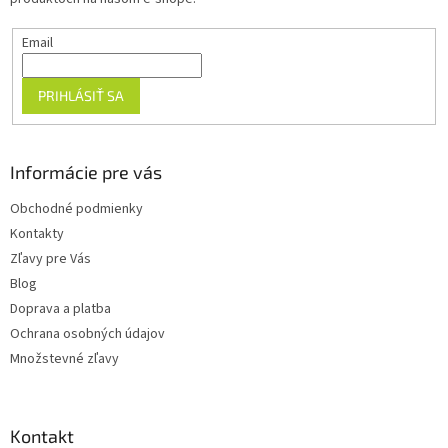
p
e
r
Email
v
k
y
PRIHLÁSIŤ SA
v
ý
p
i
Informácie pre vás
s
u
Obchodné podmienky
Kontakty
Zľavy pre Vás
Blog
Doprava a platba
Ochrana osobných údajov
Množstevné zľavy
Kontakt