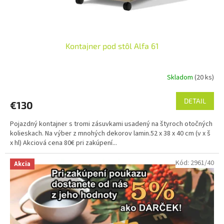
t
o
v
Kontajner pod stôl Alfa 61
Skladom
(20 ks)
DETAIL
€130
Pojazdný kontajner s tromi zásuvkami usadený na štyroch otočných
kolieskach. Na výber z mnohých dekorov lamin.52 x 38 x 40 cm (v x š
x hl) Akciová cena 80€ pri zakúpení...
Kód:
2961/40
Akcia