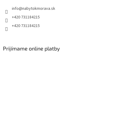
info
@
nabytokmorava.sk
+420 731184215
+420 731184215
Prijímame online platby