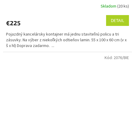
Skladom
(20 ks)
DETAIL
€225
Pojazdný kancelársky kontajner má jednu staviteľnú policu a tri
zásuvky. Na výber z niekoľkých odtieňov lamin. 55 x 100 x 60 cm (v x
š x hl) Doprava zadarmo. ...
Kód:
2076/BIE