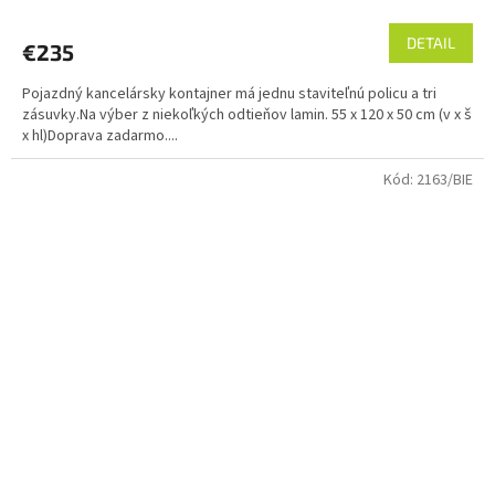
DETAIL
€235
Pojazdný kancelársky kontajner má jednu staviteľnú policu a tri
zásuvky.Na výber z niekoľkých odtieňov lamin. 55 x 120 x 50 cm (v x š
x hl)Doprava zadarmo....
Kód:
2163/BIE