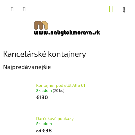
Prejsť
NÁKUP
na
obsah
KOŠÍK
Kancelárské kontajnery
Najpredávanejšie
Kontajner pod stôl Alfa 61
Skladom
(20 ks)
€130
Darčekové poukazy
Skladom
€38
od