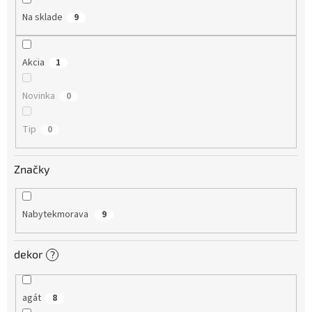
o
Na sklade
9
v
Akcia
1
Novinka
0
Tip
0
Značky
Nabytekmorava
9
dekor
?
agát
8