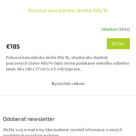
Policová kancelárska skrinka Alfa 91
Skladom
(20 ks)
DETAIL
€185
Policová kancelárska skriňa Alfa 91, vhodná ako doplnok
pracovných stolov Alfa Pri tejto skrine ponúkame niekoľko odtieňov
lamin. 66 x 140 x 37 cm (v x š x hl) Doprava...
9
položiek celkom
O
v
l
Z
á
á
d
p
a
ä
Odoberať newsletter
c
t
i
Vložte svoj e-mail a my Vám budeme zasielať informácie o nových
i
e
produktoch na našom e-shope.