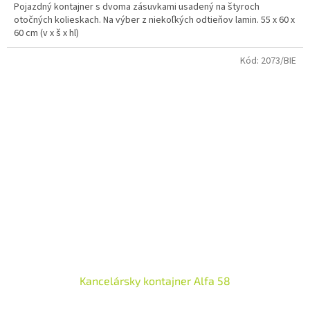
Pojazdný kontajner s dvoma zásuvkami usadený na štyroch
otočných kolieskach. Na výber z niekoľkých odtieňov lamin. 55 x 60 x
60 cm (v x š x hl)
Kód:
2073/BIE
Kancelársky kontajner Alfa 58