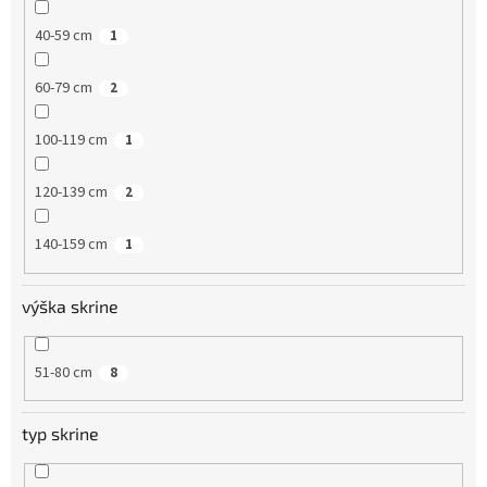
40-59 cm
1
60-79 cm
2
100-119 cm
1
120-139 cm
2
140-159 cm
1
výška skrine
51-80 cm
8
typ skrine