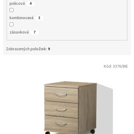
policová
4
kombinovaná
3
zásuvková
7
Zobrazených položiek:
9
V
Kód:
3376/BIE
ý
p
i
s
p
r
o
d
u
k