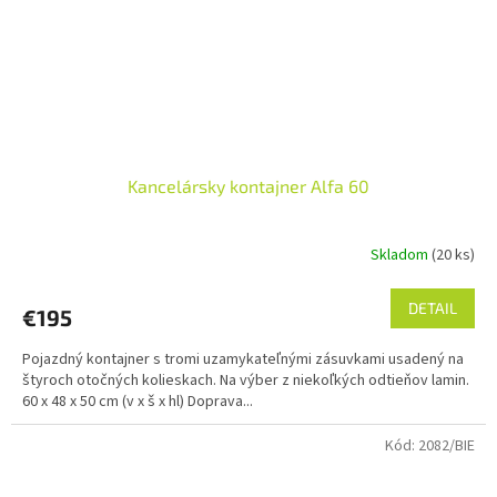
Kancelársky kontajner Alfa 60
Skladom
(20 ks)
DETAIL
€195
Pojazdný kontajner s tromi uzamykateľnými zásuvkami usadený na
štyroch otočných kolieskach. Na výber z niekoľkých odtieňov lamin.
60 x 48 x 50 cm (v x š x hl) Doprava...
Kód:
2082/BIE