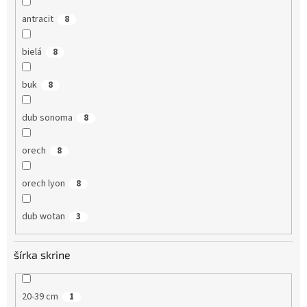
antracit
8
bielá
8
buk
8
dub sonoma
8
orech
8
orech lyon
8
dub wotan
3
šírka skrine
20-39 cm
1