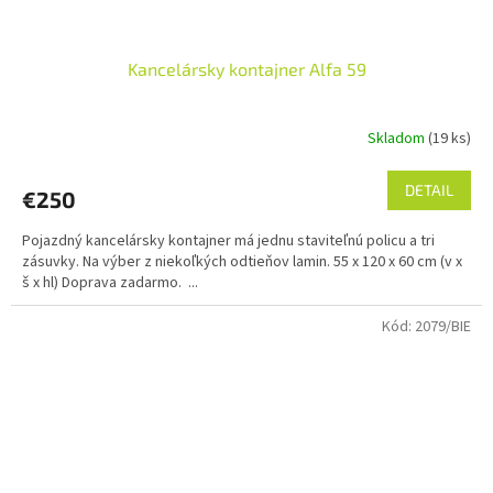
Kancelársky kontajner Alfa 59
Skladom
(19 ks)
DETAIL
€250
Pojazdný kancelársky kontajner má jednu staviteľnú policu a tri
zásuvky. Na výber z niekoľkých odtieňov lamin. 55 x 120 x 60 cm (v x
š x hl) Doprava zadarmo. ...
Kód:
2079/BIE