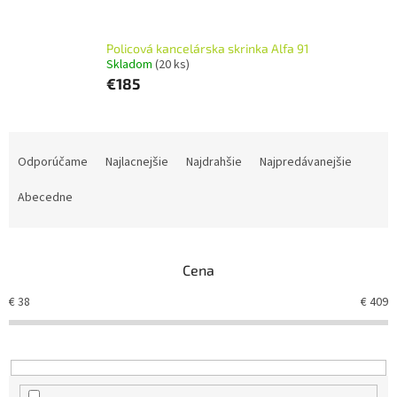
Policová kancelárska skrinka Alfa 91
Skladom
(20 ks)
€185
R
a
Odporúčame
Najlacnejšie
Najdrahšie
Najpredávanejšie
d
e
Abecedne
n
i
e
Cena
p
r
€
38
€
409
o
d
u
k
t