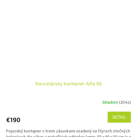
Kancelársky kontajner Alfa 66
Skladom
(20 ks)
DETAIL
€190
Pojazdný kontajner s tromi zásuvkami usadený na štyroch otočných
kolieskach. Na výber z niekoľkých odtieňov lamin. 55 x 60 x 50 cm (v x