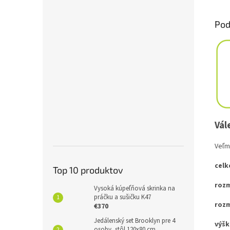
Pod
Vál
Veľm
celk
Top 10 produktov
rozm
Vysoká kúpeľňová skrinka na
práčku a sušičku K47
rozm
€370
Jedálenský set Brooklyn pre 4
výšk
osoby, stôl 120x80 cm