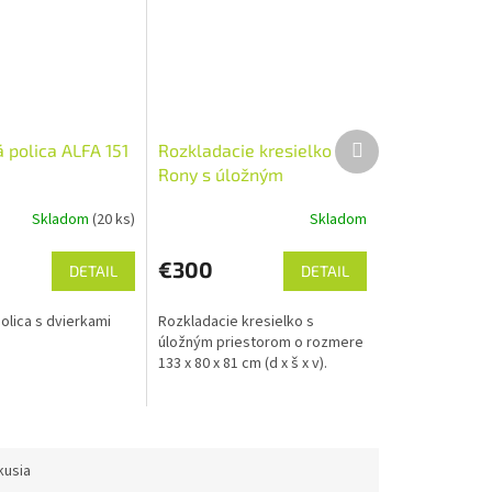
Ďalší
 polica ALFA 151
Rozkladacie kresielko
produkt
Rony s úložným
priestorom
Skladom
(20 ks)
Skladom
Priemerné
hodnotenie
produktu
€300
DETAIL
DETAIL
je
5,0
lica s dvierkami
Rozkladacie kresielko s
z
úložným priestorom o rozmere
5
133 x 80 x 81 cm (d x š x v).
hviezdičiek.
kusia