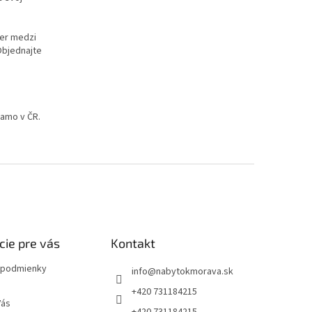
er medzi
Objednajte
iamo v ČR.
cie pre vás
Kontakt
podmienky
info
@
nabytokmorava.sk
+420 731184215
Vás