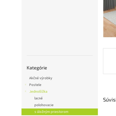
Preskočiť
Kategórie
kategórie
Akčné výrobky
Postele
Jednolôžka
lacné
Súvis
polohovacie
s úložným priestorom