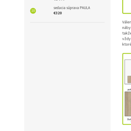
sedacia súprava PAULA
€320
Vále
náby
takže
vždy
ktoré