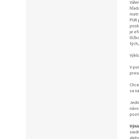
Vále
hľad
matr
PUR 
posk
je ef
lôžk
tých
Výklo
V po
pres
Chce
sa n
Jedn
návo
pozr
Výn
sied
aleb