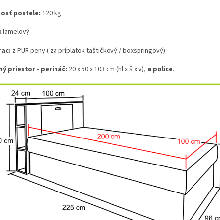
osť postele:
120 kg
:
lamelový
ac:
z PUR peny ( za príplatok taštičkový / boxspringový)
ný priestor - perináč:
20 x 50 x 103 cm (hl x š x v),
a police
.