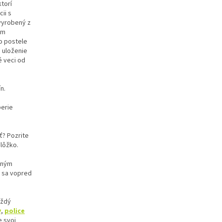
torí
ii s
vyrobený z
ám
o postele
a uloženie
​​veci od
n.
berie
ť? Pozrite
 lôžko.
obným
e sa vopred
aždý
y
,
police
e svoj