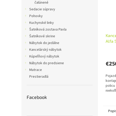
čalúnené
Sedacie súpravy
Pohovky
Kuchynské linky
Šatníková zostava Pavla
Kance
Šatníkové skrine
Alfa 
Nábytok do jedálne
Kancelárský nábytok
Kúpeľňový nábytok
€25
Nábytok do predsiene
Matrace
Pojazd
Prestieradlá
kontaj
policu
niekoľ
120 x 6
Facebook
zadarm
Popi