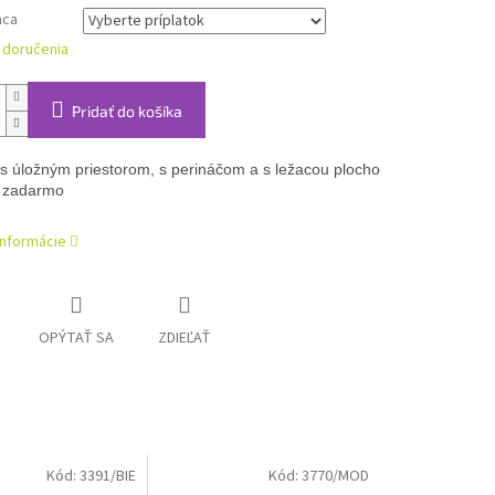
aca
 doručenia
Pridať do košíka
s úložným priestorom, s perináčom a s ležacou plochou 200x100 cm. 
 zadarmo
informácie
OPÝTAŤ SA
ZDIEĽAŤ
Kód:
3391/BIE
Kód:
3770/MOD