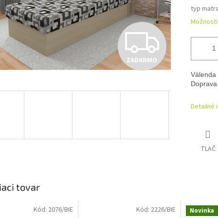
typ matr
Možnosti
Z
ZADARMO
A
Válenda 
Doprava
D
Detailné 
A
TLAČ
R
iaci tovar
M
Kód:
2076/BIE
Kód:
2226/BIE
Novinka