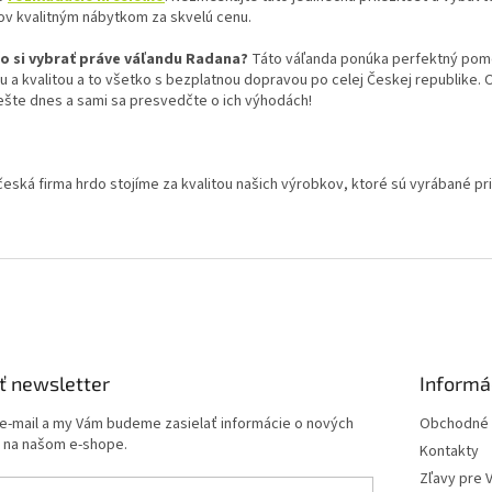
v kvalitným nábytkom za skvelú cenu.
o si vybrať práve váľandu Radana?
Táto váľanda ponúka perfektný pom
u a kvalitou a to všetko s bezplatnou dopravou po celej Českej republike. 
u ešte dnes a sami sa presvedčte o ich výhodách!
česká firma hrdo stojíme za kvalitou našich výrobkov, ktoré sú vyrábané pr
ť newsletter
Informá
 e-mail a my Vám budeme zasielať informácie o nových
Obchodné 
 na našom e-shope.
Kontakty
Zľavy pre 