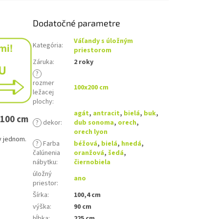
Dodatočné parametre
Váľandy s úložným
Kategória
:
priestorom
Záruka
:
2 roky
?
rozmer
100x200 cm
ležacej
plochy
:
agát
,
antracit
,
bielá
,
buk
,
x100 cm
?
dekor
:
dub sonoma
,
orech
,
orech lyon
 jednom.
?
Farba
béžová
,
bielá
,
hnedá
,
čalúnenia
oranžová
,
šedá
,
nábytku
:
čiernobiela
úložný
ano
priestor
:
Šírka
:
100,4 cm
výška
:
90 cm
hĺbka
:
225 cm