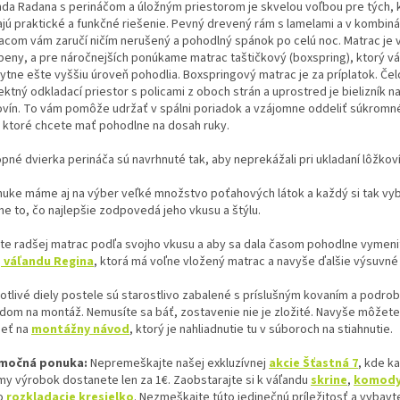
nda Radana s perináčom a úložným priestorom je skvelou voľbou pre tých, k
ajú praktické a funkčné riešenie. Pevný drevený rám s lamelami a v kombinác
acom vám zaručí ničím nerušený a pohodlný spánok po celú noc. Matrac je 
peny, a pre náročnejších ponúkame matrac taštičkový (boxspring), ktorý v
ytne ešte vyššiu úroveň pohodlia. Boxspringový matrac je za príplatok. Čel
ektný odkladací priestor s policami z oboch strán a uprostred je bielizník n
ovín. To vám pomôže udržať v spálni poriadok a vzájomne oddeliť súkromné 
, ktoré chcete mať pohodlne na dosah ruky.
pné dvierka perináča sú navrhnuté tak, aby neprekážali pri ukladaní lôžkoví
nuke máme aj na výber veľké množstvo poťahových látok a každý si tak vy
ne to, čo najlepšie zodpovedá jeho vkusu a štýlu.
te radšej matrac podľa svojho vkusu a aby sa dala časom pohodlne vymeni
a
váľandu Regina
, ktorá má voľne vložený matrac a navyše ďalšie výsuvné
otlivé diely postele sú starostlivo zabalené s príslušným kovaním a podr
dom na montáž. Nemusíte sa báť, zostavenie nie je zložité. Navyše môžet
ieť na
montážny návod
, ktorý je nahliadnutie tu v súboroch na stiahnutie.
imočná ponuka:
Nepremeškajte našej exkluzívnej
akcie Šťastná 7
, kde k
my výrobok dostanete len za 1€. Zaobstarajte si k váľandu
skrine
,
komod
o
rozkladacie kresielko
. Nezmeškajte túto jedinečnú príležitosť a vybavt