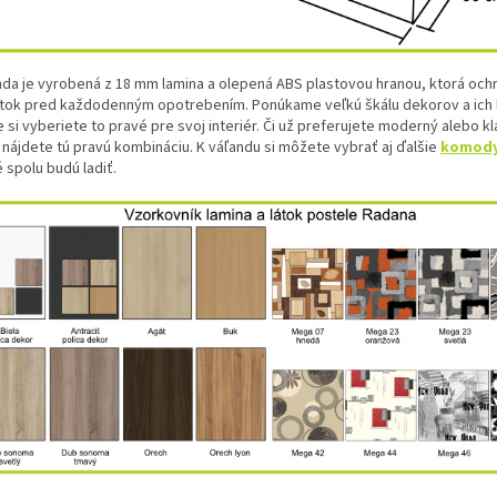
nda je vyrobená z 18 mm lamina a olepená ABS plastovou hranou, ktorá ochr
tok pred každodenným opotrebením. Ponúkame veľkú škálu dekorov a ich 
 si vyberiete to pravé pre svoj interiér. Či už preferujete moderný alebo kla
 nájdete tú pravú kombináciu. K váľandu si môžete vybrať aj ďalšie
komody 
 spolu budú ladiť.