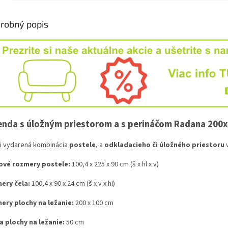
robný popis
enda s úložným priestorom a s perináčom Radana 200
i vydarená kombinácia
postele
, a
odkladacieho či úložného priestoru
v
ové rozmery postele:
100,4 x 225 x 90 cm (š x hl x v)
ery čela:
100,4 x 90 x 24 cm (š x v x hl)
ery plochy na ležanie:
200 x 100 cm
a plochy na ležanie:
50 cm