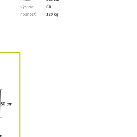
výroba
:
ČR
nosnosť
:
120 kg