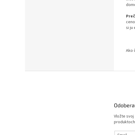
domo
Preč
ceno
si j
Ako 
Z
á
p
ä
t
Odobera
i
e
Vložte svoj
produktoch