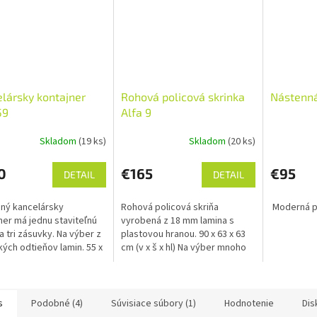
O
lársky kontajner
Rohová policová skrinka
Nástenná
59
Alfa 9
Skladom
(19 ks)
Skladom
(20 ks)
0
€165
€95
DETAIL
DETAIL
ný kancelársky
Rohová policová skriňa
Moderná po
ner má jednu staviteľnú
vyrobená z 18 mm lamina s
 a tri zásuvky. Na výber z
plastovou hranou. 90 x 63 x 63
kých odtieňov lamin. 55 x
cm (v x š x hl) Na výber mnoho
0 cm (v x š x hl) Doprava
dekorov lamin.
o. ...
s
Podobné (4)
Súvisiace súbory (1)
Hodnotenie
Dis