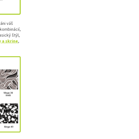
áni váš
kombinácií,
sický štýl,
a skrine
,