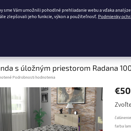
OBCHODNÉ PODMIENKY
KONTAKTY
ZĽAVY PRE VÁS
BLOG
by sme Vám umožnili pohodlné prehliadanie webu a vďaka analýze
le zlepšovali jeho funkcie, výkon a použiteľnosť.
Podmienky ochr
HĽADAŤ
dacie súpravy
Pohovky
Kuchynské linky
Šatníková zosta
Válenda s úložným priestorom Radana 100x200 cm
enda s úložným priestorom Radana 1
né
notené
Podrobnosti hodnotenia
nie
€50
u
Jednotk
Zvoľte
cena:
iek.
čalúnenie
farba lam