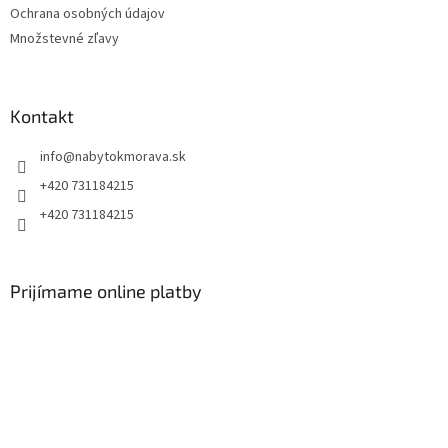
Ochrana osobných údajov
Množstevné zľavy
Kontakt
info
@
nabytokmorava.sk
+420 731184215
+420 731184215
Prijímame online platby