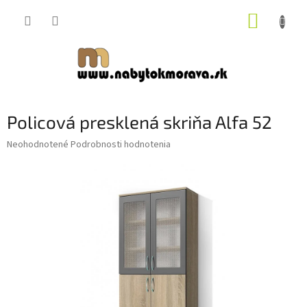
Prejsť
NÁKUP
na
obsah
KOŠÍK
Policová presklená skriňa Alfa 52
Priemerné
Neohodnotené
Podrobnosti hodnotenia
hodnotenie
produktu
je
0,0
z
5
hviezdičiek.