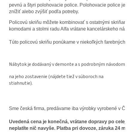
pevnú a štyri polohovacie police. Polohovacie police je mo
znížiť alebo zvýšiť podľa potreby.
Policovú skriňu môžete kombinovať s ostatnými skriňami, 
komodami a stolmi radu Alfa 
vrátane 
kancelárskeho nábytk
Túto policovú skriňu ponúkame v niekoľkých farebných vari
Nábytok je dodávaný v demonte a s podrobným návodom
na jeho zostavenie (nájdete tiež v súboroch na
stiahnutie).
Sme česká firma, predávame iba výrobky vyrobené v ČR. 
Uvedená cena je konečná, vrátane dopravy po celej SR
neplatíte 
nič navyše. Platba pri dovoze, záruka 24 mesi