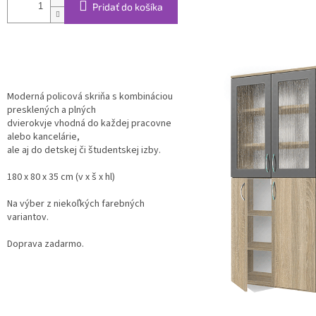
Pridať do košíka
Moderná policová skriňa s kombináciou
presklených a plných
dvierokvje vhodná do každej pracovne
alebo kancelárie,
ale aj do detskej či študentskej izby.
180 x 80 x 35 cm (v x š x hl)
Na výber z niekoľkých farebných
variantov.
Doprava zadarmo.