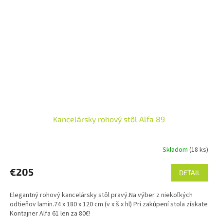
Kancelársky rohový stôl Alfa 89
Skladom
(18 ks)
Priemerné
hodnotenie
produktu
€205
DETAIL
je
5,0
Elegantný rohový kancelársky stôl pravý.Na výber z niekoľkých
z
odtieňov lamin.74 x 180 x 120 cm (v x š x hl) Pri zakúpení stola získate
5
Kontajner Alfa 61 len za 80€!
hviezdičiek.