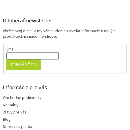
Z
á
p
ä
Odoberať newsletter
t
Vložte svoj e-mail a my Vám budeme zasielať informácie o nových
i
produktoch na našom e-shope.
e
Email
PRIHLÁSIŤ SA
Informácie pre vás
Obchodné podmienky
Kontakty
Zľavy pre Vás
Blog
Doprava a platba