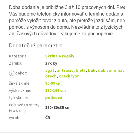
Doba dodania je približne 3 až 10 pracovných dní. Pred d
Vás budeme telefonicky informovať o termíne dodania. Vo
pomôže vyložiť tovar z auta, ale pretože jazdí sám, nemôž
pomôcť s výnosom do domu. Nezvládne to z fyzických 
ani časových dôvodov. Ďakujeme za pochopenie.
Dodatočné parametre
Kategória
:
Skrine a regály
Záruka
:
2 roky
agát
,
antracit
,
bielá
,
buk
,
dub sonoma
,
?
dekor
:
orech
,
orech lyon
šírka skrine
:
80-99 cm
výška skrine
:
180-199 cm
typ skrine
:
policová
celkové rozmery
180x80x35 cm
(v x š x hl)
:
výroba
:
ČR