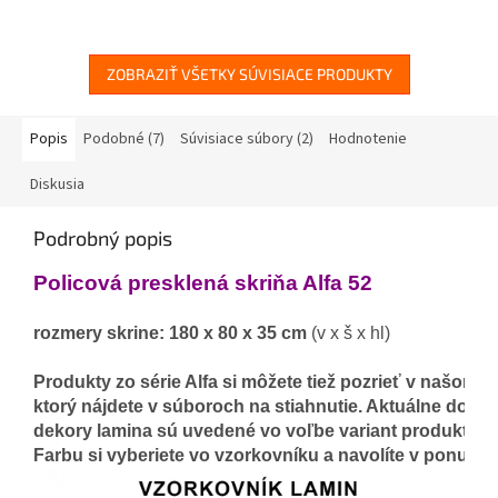
ZOBRAZIŤ VŠETKY SÚVISIACE PRODUKTY
Popis
Podobné (7)
Súvisiace súbory (2)
Hodnotenie
Diskusia
Podrobný popis
Policová presklená skriňa Alfa 52
rozmery skrine: 180 x 80 x 35 cm
 (v x š x hl)

Produkty zo série Alfa si môžete tiež pozrieť v našom k
ktorý nájdete v súboroch na stiahnutie. Aktuálne dostu
dekory 
lamina sú uvedené vo voľbe variant produktu.
Farbu si vyberiete vo vzorkovníku a navolíte v ponuke 