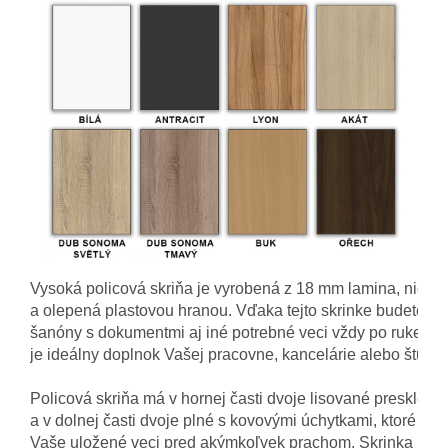
Vysoká policová skriňa je vyrobená z 18 mm lamina, nie 1
a olepená plastovou hranou. Vďaka tejto skrinke budete ma
šanóny s dokumentmi aj iné potrebné veci vždy po ruke. Sk
je ideálny doplnok Vašej pracovne, kancelárie alebo študent
Policová skriňa má v hornej časti dvoje lisované presklené 
a v dolnej časti dvoje plné s kovovými úchytkami, ktoré uch
Vaše uložené veci pred akýmkoľvek prachom. Skrinka má 