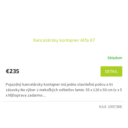
Kancelársky kontajner Alfa 67
Skladom
€235
DETAIL
Pojazdný kancelársky kontajner má jednu staviteľnú policu a tri
zásuvky.Na výber z niekoľkých odtieňov lamin. 55 x 120 x 50 cm (v x š
x hl)Doprava zadarmo....
Kód:
2097/BIE