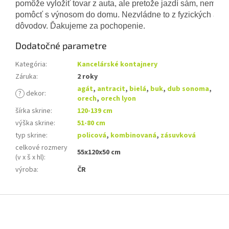
pomôže vyložiť tovar z auta, ale pretože jazdí sám, nemôž
pomôcť s výnosom do domu. Nezvládne to z fyzických ani 
dôvodov. Ďakujeme za pochopenie.
Dodatočné parametre
Kategória
:
Kancelárské kontajnery
Záruka
:
2 roky
agát
,
antracit
,
bielá
,
buk
,
dub sonoma
,
?
dekor
:
orech
,
orech lyon
šírka skrine
:
120-139 cm
výška skrine
:
51-80 cm
typ skrine
:
policová
,
kombinovaná
,
zásuvková
celkové rozmery
55x120x50 cm
(v x š x hl)
:
výroba
:
ČR
Z
á
p