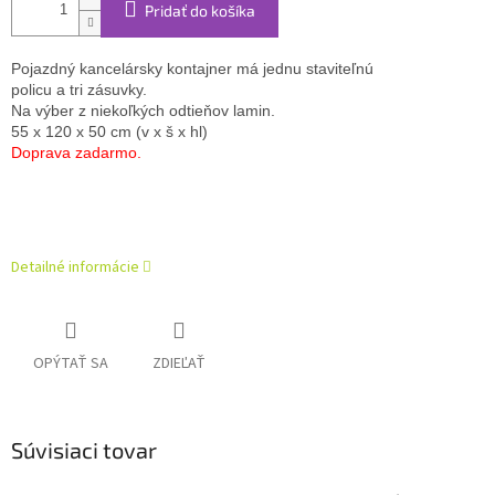
Pridať do košíka
Pojazdný kancelársky kontajner má jednu staviteľnú 
policu a tri zásuvky.
Na výber z niekoľkých odtieňov lamin. 
55 x 120 x 50 cm (v x š x hl)
Doprava zadarmo.
Detailné informácie
OPÝTAŤ SA
ZDIEĽAŤ
Súvisiaci tovar