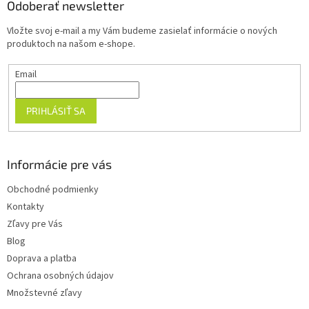
ä
Odoberať newsletter
t
Vložte svoj e-mail a my Vám budeme zasielať informácie o nových
i
produktoch na našom e-shope.
e
Email
PRIHLÁSIŤ SA
Informácie pre vás
Obchodné podmienky
Kontakty
Zľavy pre Vás
Blog
Doprava a platba
Ochrana osobných údajov
Množstevné zľavy