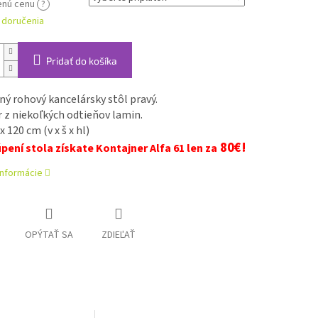
enú cenu
?
 doručenia
Pridať do košíka
ý rohový kancelársky stôl pravý.
 z niekoľkých odtieňov lamin.
x 120 cm (v x š x hl) 
 80€!
úpení stola získate Kontajner Alfa 61 len za
informácie
OPÝTAŤ SA
ZDIEĽAŤ