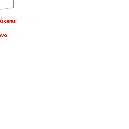
nú cenu!
y
ovo