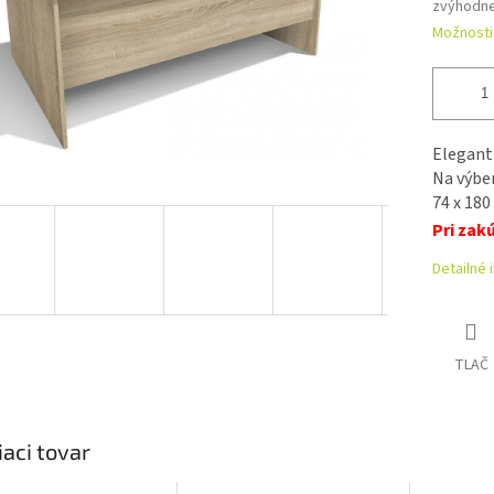
zvýhodn
Možnosti
Elegantn
Na výber
74 x 180 
Pri zak
Detailné 
TLAČ
iaci tovar