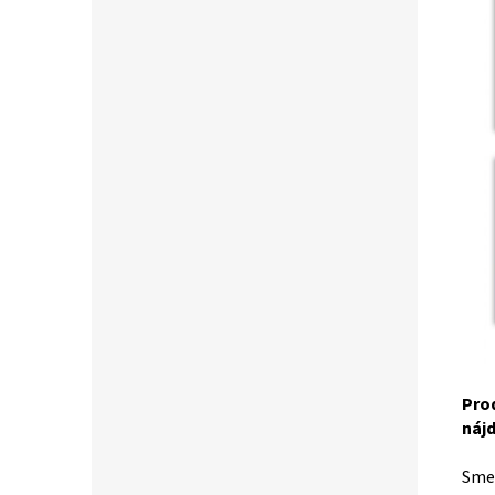
Pro
nájd
Sme 