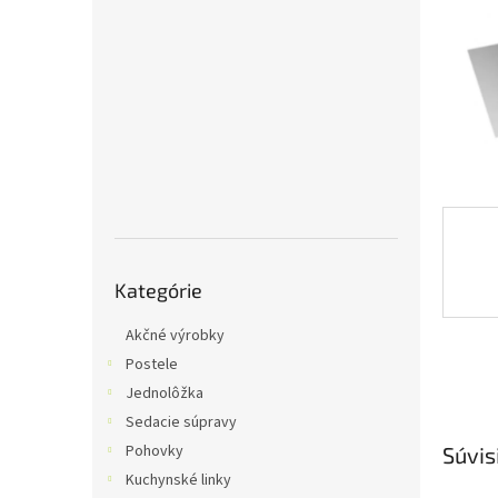
Preskočiť
Kategórie
kategórie
Akčné výrobky
Postele
Jednolôžka
Sedacie súpravy
Pohovky
Súvis
Kuchynské linky