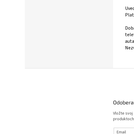
Uved
Plat
Doba
tele
auta
Nezv
Z
á
p
ä
t
Odobera
i
e
Vložte svoj
produktoch
Email