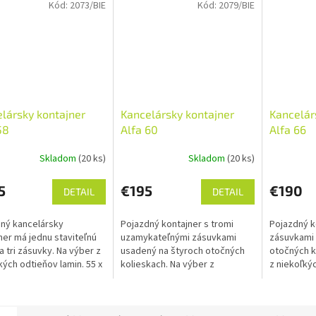
Kód:
2073/BIE
Kód:
2079/BIE
lársky kontajner
Kancelársky kontajner
Kancelár
58
Alfa 60
Alfa 66
Skladom
(20 ks)
Skladom
(20 ks)
5
€195
€190
DETAIL
DETAIL
ný kancelársky
Pojazdný kontajner s tromi
Pojazdný k
ner má jednu staviteľnú
uzamykateľnými zásuvkami
zásuvkami 
 a tri zásuvky. Na výber z
usadený na štyroch otočných
otočných k
kých odtieňov lamin. 55 x
kolieskach. Na výber z
z niekoľkýc
0 cm (v x š x hl) Doprava
niekoľkých odtieňov lamin. 60 x
x 60 x 50 c
o. ...
48 x 50 cm (v x š x hl) Doprava...