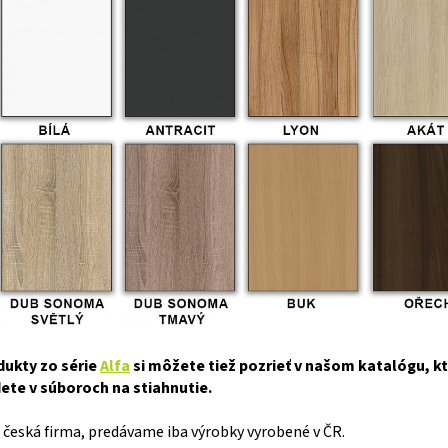
dukty zo série
Alfa
si môžete tiež pozrieť v našom katalógu, k
ete v súboroch na stiahnutie.
česká firma, predávame iba výrobky vyrobené v ČR.