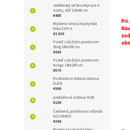
Jedálenský set Brooklyn pre 4
osoby, stôl 120x80 cm
€485
Pri
Moderná rohová kuchynská
Nav
linka EASY-A
€1 630
zod
ob
Posteľ s úložným priestorom
Sting 180x200 cm
€665
Posteľ s úložným priestorom
Kongo 140x200 cm
€575
Rozkladacia sedacia súprava
ELIEN
€990
predsieňová zostava OLIN
€180
Čalúnená, polohovací váľanda
KOLORADO
€390
Moderná kuchynská linka