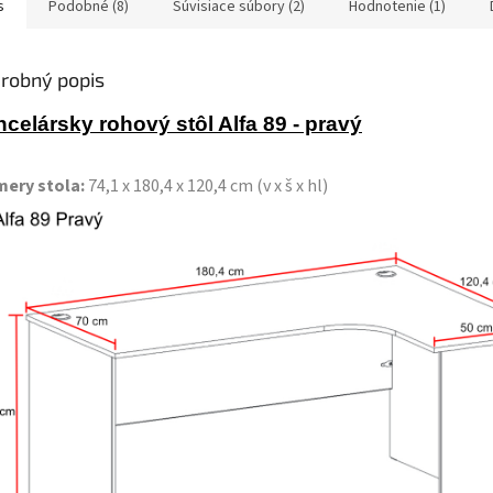
s
Podobné (8)
Súvisiace súbory (2)
Hodnotenie (1)
robný popis
celársky rohový stôl Alfa 89 - pravý
mery stola
:
74,1 x 180,4 x 120,4 cm (v x š x hl)