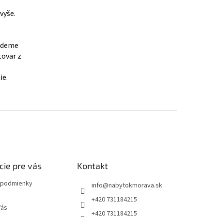
vyše.
budeme
tovar z
ie.
cie pre vás
Kontakt
podmienky
info
@
nabytokmorava.sk
+420 731184215
Vás
+420 731184215