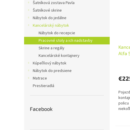
Šatníková zostava Pavla
Šatníkové skrine
Nábytok do jedálne
Kancelárský nábytok
Nábytok do recepcie
Pracovné stoly a ich nadstavby
Kance
Skrine a regály
Alfa 
Kancelárské kontajnery
Kúpeľňový nábytok
Nábytok do predsiene
€22
Matrace
Prestieradlá
Pojazd
kontaj
policu
Facebook
niekoľ
100 x 6
zadarm