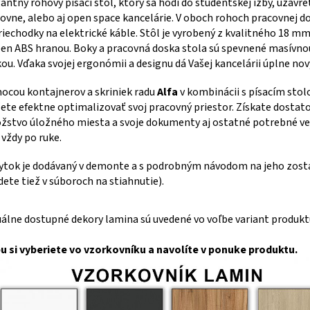
antný rohový písací stôl, ktorý sa hodí do študentskej izby, uzavre
ovne, alebo aj open space kancelárie. V oboch rohoch pracovnej d
riechodky na elektrické káble. Stôl je vyrobený z kvalitného 18 m
en ABS hranou. Boky a pracovná doska stola sú spevnené masívn
ou. Vďaka svojej ergonómii a designu dá Vašej kancelárii úplne no
cou kontajnerov a skriniek radu
Alfa
v kombinácii s písacím stol
te efektne optimalizovať svoj pracovný priestor. Získate dostat
stvo úložného miesta a svoje dokumenty aj ostatné potrebné ve
vždy po ruke.
ytok je dodávaný v demonte a s podrobným návodom
na jeho zost
dete tiež v súboroch na stiahnutie).
álne dostupné dekory lamina sú uvedené vo voľbe variant produkt
u si vyberiete vo vzorkovníku a navolíte v ponuke produktu.