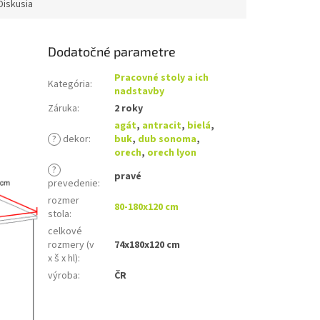
Diskusia
Dodatočné parametre
Pracovné stoly a ich
Kategória
:
nadstavby
Záruka
:
2 roky
agát
,
antracit
,
bielá
,
?
dekor
:
buk
,
dub sonoma
,
orech
,
orech lyon
?
pravé
prevedenie
:
rozmer
80-180x120 cm
stola
:
celkové
rozmery (v
74x180x120 cm
x š x hl)
:
výroba
:
ČR