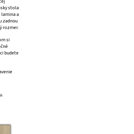
tej
osky stola
m lamina a
ou zadnou
vý rozmer.
om si
očné
ci budete
avenie
u.