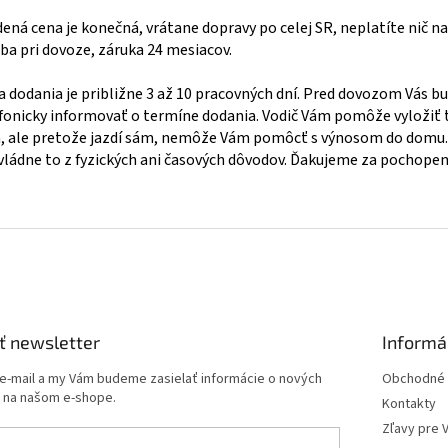
ená cena je konečná, vrátane dopravy po celej SR, neplatíte nič na
ba pri dovoze, záruka 24 mesiacov.
 dodania je približne 3 až 10 pracovných dní. Pred dovozom Vás 
fonicky informovať o termíne dodania. Vodič Vám pomôže vyložiť 
, ale pretože jazdí sám, nemôže Vám pomôcť s výnosom do domu.
ládne to z fyzických ani časových dôvodov. Ďakujeme za pochopen
ť newsletter
Informá
 e-mail a my Vám budeme zasielať informácie o nových
Obchodné 
 na našom e-shope.
Kontakty
Zľavy pre 