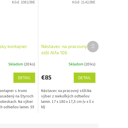
Kód:
2082/BIE
Kód:
2142/BIE
Ďalší
sky kontajner
Nástavec na pracovný
produkt
stôl Alfa 106
Skladom
(20 ks)
Skladom
(20 ks)
€85
DETAIL
DETAIL
ontajner s tromi
Nástavec na pracovný stôl.Na
usadený na štyroch
výber z niekoľkých odtieňov
olieskach. Na výber
lamin. 17 x 180 x 17,5 cm (v x š x
h odtieňov lamin. 55
hl)
m (v x š x hl)