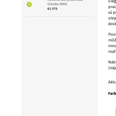
Eleg
Orinoko N004
prac
€1 070
sú p
olep
dosk
Pomo
môže
množ
mať 
Náb
(náj
Aktu
Farb