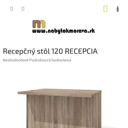
Prejsť
NÁKUP
na
obsah
KOŠÍK
Recepčný stôl 120 RECEPCIA
Priemerné
Neohodnotené
Podrobnosti hodnotenia
hodnotenie
produktu
je
0,0
z
5
hviezdičiek.