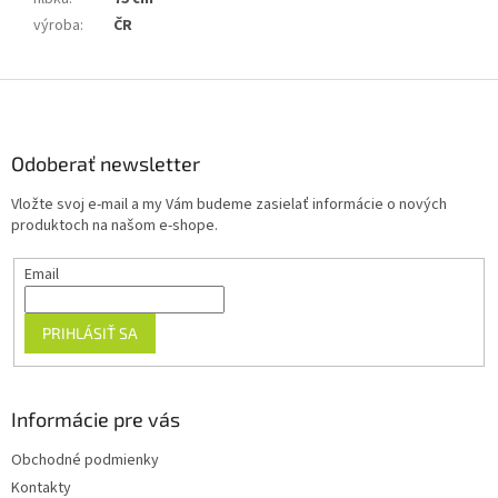
výroba
:
ČR
Z
á
p
ä
Odoberať newsletter
t
Vložte svoj e-mail a my Vám budeme zasielať informácie o nových
i
produktoch na našom e-shope.
e
Email
PRIHLÁSIŤ SA
Informácie pre vás
Obchodné podmienky
Kontakty