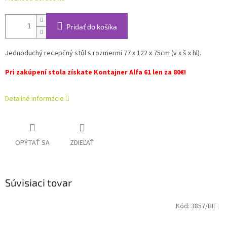
Pridať do košíka
Jednoduchý recepčný stôl s rozmermi 77 x 122 x 75cm (v x š x hl).
Pri zakúpení stola získate Kontajner Alfa 61 len za 80€!
Detailné informácie
OPÝTAŤ SA
ZDIEĽAŤ
Súvisiaci tovar
Kód:
3857/BIE