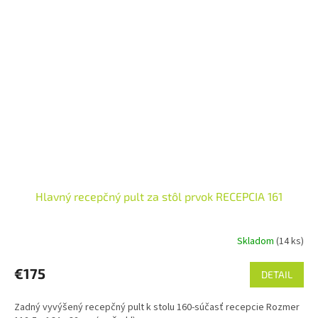
Hlavný recepčný pult za stôl prvok RECEPCIA 161
Skladom
(14 ks)
Priemerné
hodnotenie
produktu
€175
DETAIL
je
5,0
Zadný vyvýšený recepčný pult k stolu 160-súčasť recepcie Rozmer
z