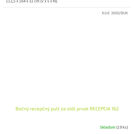
112,5 x 164 x 32 cm (v x š x hl).
5
hviezdičiek.
Kód:
3860/BUK
Bočný recepčný pult za stôl prvok RECEPCIA 162
Skladom
(19 ks)