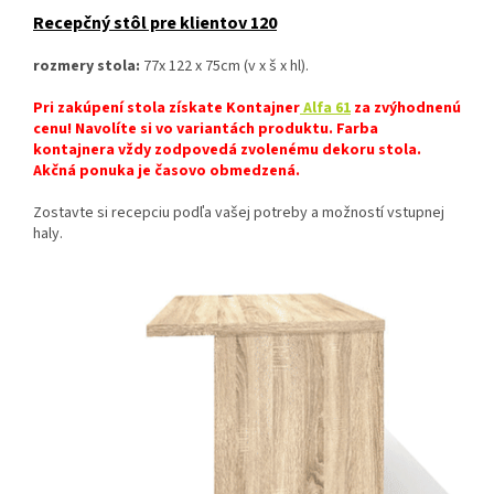
Recepčný stôl pre klientov 120
rozmery stola:
77x 122 x 75cm (v x š x hl).
Pri zakúpení stola získate Kontajner
Alfa 61
za zvýhodnenú
cenu! Navolíte si vo variantách produktu. Farba
kontajnera vždy zodpovedá zvolenému dekoru stola.
Akčná ponuka je časovo obmedzená.
Zostavte si recepciu podľa vašej potreby a možností vstupnej
haly.