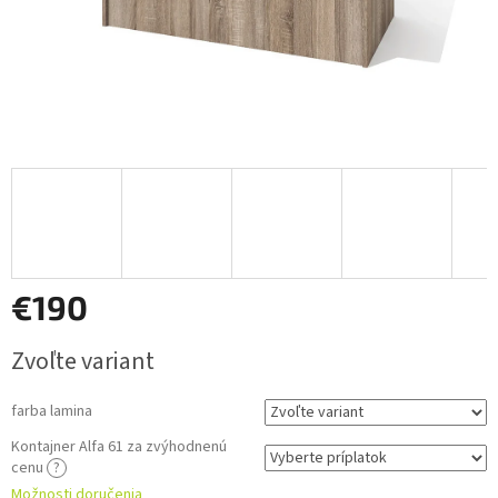
€190
Jednotková
Zvoľte variant
cena:
farba lamina
Kontajner Alfa 61 za zvýhodnenú
cenu
?
Možnosti doručenia