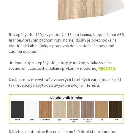
Recepčný stôl 120 je vyrobený z 18 mm lamina, olepen 2 mm ABS
hranou.V pravom zadnom rohu hornej dosky je priechodka na
elektrické káble. Boky a pracovná doska stola sú spevnené
zadnou doskou.
Jednoduchý recepčný stôl, ktorý je možné, vďaka svojim
rozmerom, zostaviť s ďalšími prvkami v modernej
RECEPCII
.
U nás si môžete vybrať z viacerých farebných variantov a zladiť
tak recepčný nábytok so zvyškom svojho interiéru.
Nábytok z kategórie Recepcia je možné doplniť sortimentom