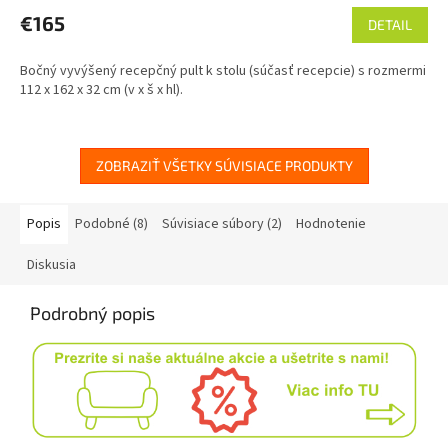
€165
DETAIL
Bočný vyvýšený recepčný pult k stolu (súčasť recepcie) s rozmermi
112 x 162 x 32 cm (v x š x hl).
ZOBRAZIŤ VŠETKY SÚVISIACE PRODUKTY
Popis
Podobné (8)
Súvisiace súbory (2)
Hodnotenie
Diskusia
Podrobný popis