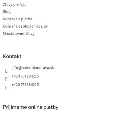
Zľavy pre Vás
Blog
Doprava a platba
Ochrana osobných údajov
Množstevné zľavy
Kontakt
info
@
nabytokmorava.sk
+420 731184215
+420 731184215
Prijímame online platby