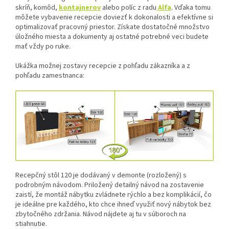
skríň, komôd,
kontajnerov
alebo políc z radu
Alfa
. Vďaka tomu
môžete vybavenie recepcie doviezť k dokonalosti a efektívne si
optimalizovať pracovný priestor. Získate dostatočné množstvo
úložného miesta a dokumenty aj ostatné potrebné veci budete
mať vždy po ruke.
Ukážka možnej zostavy recepcie z pohľadu zákazníka a z
pohľadu zamestnanca:
Recepčný stôl 120 je dodávaný v demonte (rozložený) s
podrobným návodom. Priložený detailný návod na zostavenie
zaistí, že montáž nábytku zvládnete rýchlo a bez komplikácií, čo
je ideálne pre každého, kto chce ihneď využiť nový nábytok bez
zbytočného zdržania. Návod nájdete aj tu v súboroch na
stiahnutie.