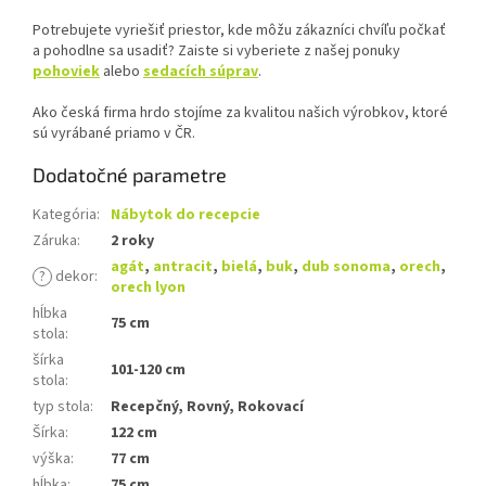
Potrebujete vyriešiť priestor, kde môžu zákazníci chvíľu počkať
a pohodlne sa usadiť? Zaiste si vyberiete z našej ponuky
pohoviek
alebo
sedacích súprav
.
Ako česká firma hrdo stojíme za kvalitou našich výrobkov, ktoré
sú vyrábané priamo v ČR.
Dodatočné parametre
Kategória
:
Nábytok do recepcie
Záruka
:
2 roky
agát
,
antracit
,
bielá
,
buk
,
dub sonoma
,
orech
,
?
dekor
:
orech lyon
hĺbka
75 cm
stola
:
šírka
101-120 cm
stola
:
typ stola
:
Recepčný, Rovný, Rokovací
Šírka
:
122 cm
výška
:
77 cm
hĺbka
:
75 cm