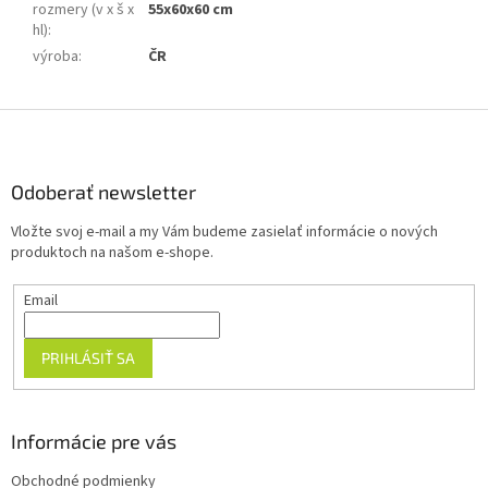
rozmery (v x š x
55x60x60 cm
hl)
:
výroba
:
ČR
Z
á
p
ä
Odoberať newsletter
t
Vložte svoj e-mail a my Vám budeme zasielať informácie o nových
i
produktoch na našom e-shope.
e
Email
PRIHLÁSIŤ SA
Informácie pre vás
Obchodné podmienky