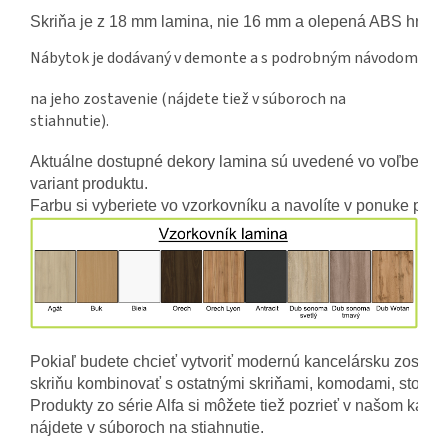
Skriňa je z 18 mm lamina, nie 16 mm 
a olepená ABS hrano
Nábytok je dodávaný v demonte a s podrobným návodom
na jeho zostavenie (nájdete tiež v súboroch na
stiahnutie).
Aktuálne dostupné dekory lamina sú uvedené vo voľbe 
variant produktu.
Farbu si vyberiete vo vzorkovníku a navolíte v ponuke prod
Pokiaľ budete chcieť vytvoriť modernú kancelársku zostav
skriňu kombinovať s ostatnými skriňami, komodami, stolmi r
Produkty zo série Alfa si môžete tiež pozrieť v našom kataló
nájdete v súboroch na stiahnutie. 