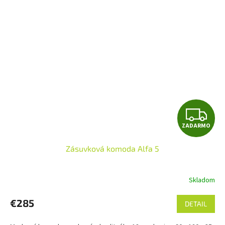
Z
ZADARMO
A
Zásuvková komoda Alfa 5
D
A
Skladom
R
€285
DETAIL
M