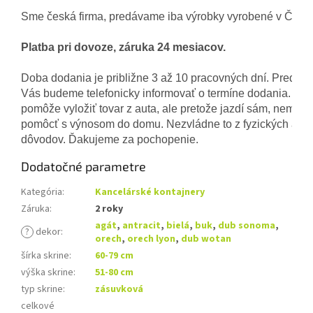
Sme česká firma, predávame iba výrobky vyrobené v ČR. 
Platba pri dovoze, záruka 24 mesiacov.
Doba dodania je približne 3 až 10 pracovných dní. Pred d
Vás budeme telefonicky informovať o termíne dodania. Vo
pomôže vyložiť tovar z auta, ale pretože jazdí sám, nemôž
pomôcť s výnosom do domu. Nezvládne to z fyzických ani 
dôvodov. Ďakujeme za pochopenie.
Dodatočné parametre
Kategória
:
Kancelárské kontajnery
Záruka
:
2 roky
agát
,
antracit
,
bielá
,
buk
,
dub sonoma
,
?
dekor
:
orech
,
orech lyon
,
dub wotan
šírka skrine
:
60-79 cm
výška skrine
:
51-80 cm
typ skrine
:
zásuvková
celkové