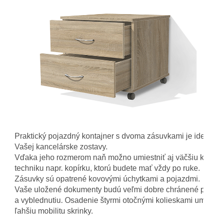
Praktický pojazdný kontajner s dvoma zásuvkami je ideáln
Vašej kancelárske zostavy. 
Vďaka jeho rozmerom naň možno umiestniť aj väčšiu kance
techniku ​​napr. kopírku, ktorú budete mať vždy po ruke. 
Zásuvky sú opatrené kovovými úchytkami a pojazdmi. 
Vaše uložené dokumenty budú veľmi dobre chránené proti 
a vyblednutiu. Osadenie štyrmi otočnými kolieskami umožň
ľahšiu mobilitu skrinky.