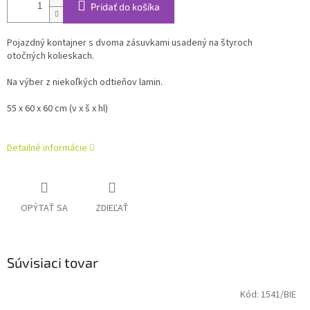
Pridať do košíka
Pojazdný kontajner s dvoma zásuvkami usadený na štyroch
otočných kolieskach.
Na výber z niekoľkých odtieňov lamin.
55 x 60 x 60 cm (v x š x hl)
Detailné informácie
OPÝTAŤ SA
ZDIEĽAŤ
Súvisiaci tovar
Kód:
1541/BIE