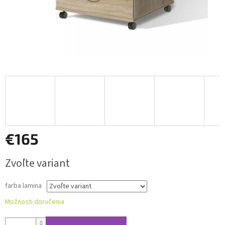
€165
Jednotková
Zvoľte variant
cena:
farba lamina
Možnosti doručenia