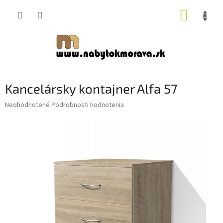
Prejsť
NÁKUP
na
obsah
KOŠÍK
Kancelársky kontajner Alfa 57
Priemerné
Neohodnotené
Podrobnosti hodnotenia
hodnotenie
produktu
je
0,0
z
5
hviezdičiek.