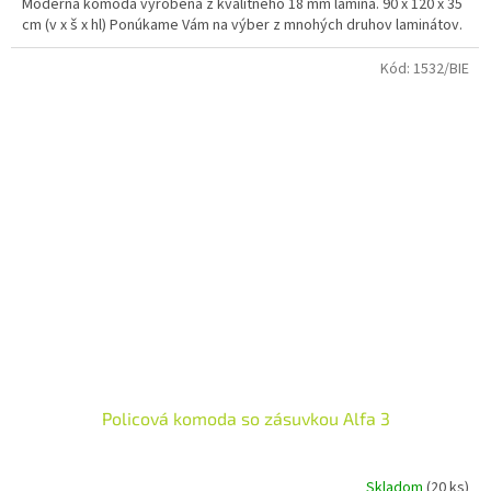
Moderná komoda vyrobená z kvalitného 18 mm lamina. 90 x 120 x 35
O
cm (v x š x hl) Ponúkame Vám na výber z mnohých druhov laminátov.
Kód:
1532/BIE
Policová komoda so zásuvkou Alfa 3
Skladom
(20 ks)