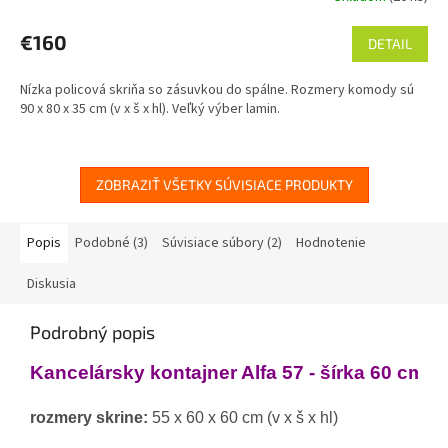
€160
DETAIL
Nízka policová skriňa so zásuvkou do spálne. Rozmery komody sú
90 x 80 x 35 cm (v x š x hl). Veľký výber lamin.
ZOBRAZIŤ VŠETKY SÚVISIACE PRODUKTY
Popis
Podobné (3)
Súvisiace súbory (2)
Hodnotenie
Diskusia
Podrobný popis
Kancelársky kontajner Alfa 57 - šírka 60 cm
rozmery skrine:
 55 x 60 x 60 cm (v x š x hl)