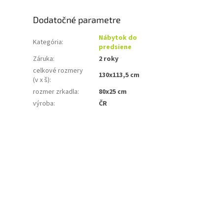
Dodatočné parametre
Nábytok do
Kategória
:
predsiene
Záruka
:
2 roky
celkové rozmery
130x113,5 cm
(v x š)
:
rozmer zrkadla
:
80x25 cm
výroba
:
ČR