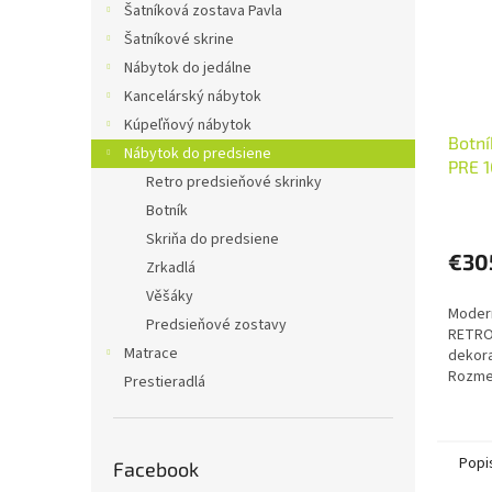
Šatníková zostava Pavla
Šatníkové skrine
Nábytok do jedálne
Kancelárský nábytok
Kúpeľňový nábytok
Botní
Nábytok do predsiene
PRE 1
Retro predsieňové skrinky
Botník
Skriňa do predsiene
€30
Zrkadlá
Věšáky
Modern
Predsieňové zostavy
RETRO
Matrace
dekora
Rozmer
Prestieradlá
x š x hl
Popi
Facebook