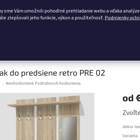
OBCHODNÉ PODMIENKY
KONTAKTY
ZĽAVY PRE VÁS
BLOG
by sme Vám umožnili pohodlné prehliadanie webu a vďaka analýze
le zlepšovali jeho funkcie, výkon a použiteľnosť.
Podmienky ochr
HĽADAŤ
dacie súpravy
Pohovky
Kuchynské linky
Šatníková zosta
ne retro PRE 02
ak do predsiene retro PRE 02
Priemerné
Neohodnotené
Podrobnosti hodnotenia
hodnotenie
produktu
od
je
0,0
Jednotk
Zvoľte
z
cena:
5
hviezdičiek.
dekor la
Varianta