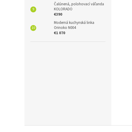
Čalúnená, polohovací váľanda
KOLORADO
€390
Moderná kuchynská linka
Orinoko N004
€1 070
Z