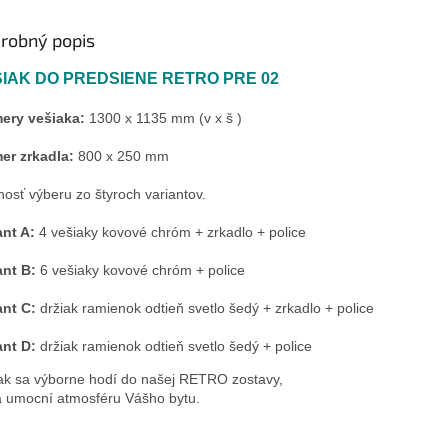
robný popis
IAK DO PREDSIENE RETRO PRE 02
ery vešiaka:
 1300 x 1135 mm (v x š )

er zrkadla:
 800 x 250 mm

osť výberu zo štyroch variantov.

ant A:
 4 vešiaky kovové chróm + zrkadlo + police

ant B:
 6 vešiaky kovové chróm + police

ant C:
 držiak ramienok odtieň svetlo šedý + zrkadlo + police

ant D:
 držiak ramienok odtieň svetlo šedý + police
ak sa výborne hodí do našej RETRO zostavy, 
á umocní atmosféru Vášho bytu.
