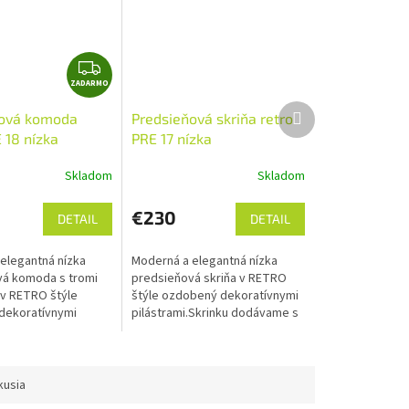
Z
ZADARMO
A
D
Ďalší
ňová komoda
Predsieňová skriňa retro
produkt
A
 18 nízka
PRE 17 nízka
R
M
Skladom
Skladom
O
€230
DETAIL
DETAIL
elegantná nízka
Moderná a elegantná nízka
vá komoda s tromi
predsieňová skriňa v RETRO
v RETRO štýle
štýle ozdobený dekoratívnymi
dekoratívnymi
pilástrami.Skrinku dodávame s
 Rozmery: 78,3 x 90,4
ľavým alebo pravým otváraním
š x hl).
dvierok. Rozmery: 78,3 x 50,4 x
38...
kusia