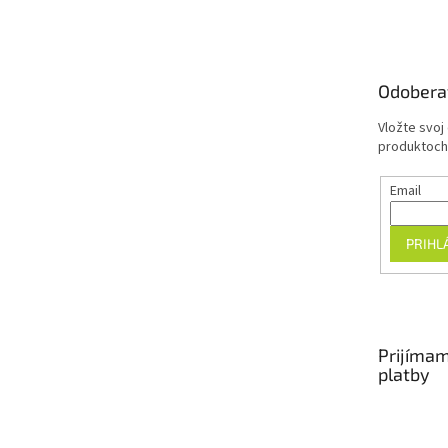
á
p
ä
t
Odobera
i
e
Vložte svoj
produktoch
Email
PRIHL
Prijímam
platby