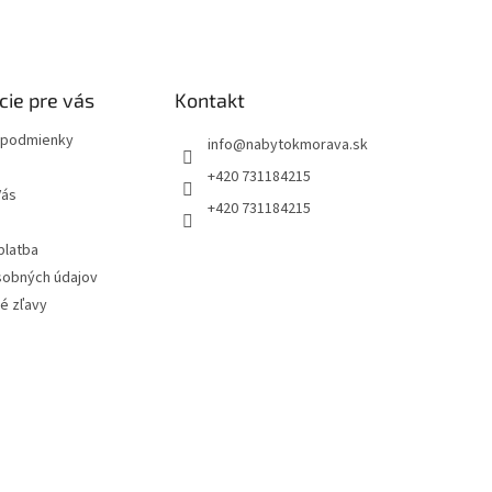
cie pre vás
Kontakt
podmienky
info
@
nabytokmorava.sk
+420 731184215
Vás
+420 731184215
platba
sobných údajov
é zľavy