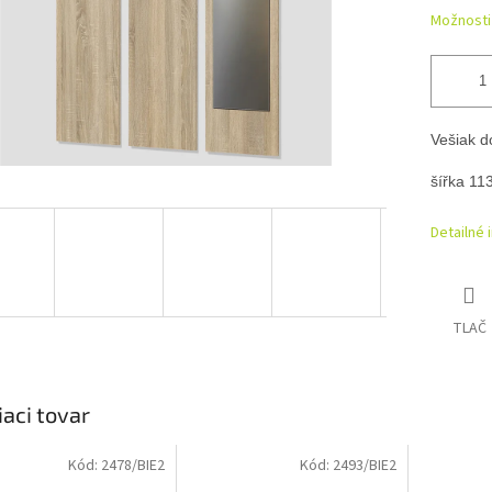
Možnosti
Vešiak do
šířka 11
Detailné 
TLAČ
iaci tovar
Kód:
2478/BIE2
Kód:
2493/BIE2