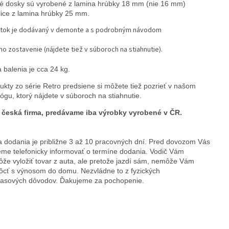
lé dosky sú vyrobené z lamina hrúbky 18 mm (nie 16 mm) 
lice z lamina hrúbky 25 mm.
tok je dodávaný v demonte a s podrobným návodom
ho zostavenie (nájdete tiež v súboroch na stiahnutie).
 balenia je cca 24 kg.
ukty zo série Retro predsiene si môžete tiež pozrieť v našom 
lógu, ktorý nájdete v súboroch na stiahnutie.
česká firma, predávame iba výrobky vyrobené v ČR.
 dodania je približne 3 až 10 pracovných dní. Pred dovozom Vás 
me telefonicky informovať o termíne dodania. Vodič Vám 
že vyložiť tovar z auta, ale pretože jazdí sám, nemôže Vám 
cť s výnosom do domu. Nezvládne to z fyzických
časových dôvodov. Ďakujeme za pochopenie.