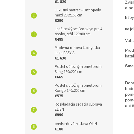
€1 820
Zvis
a po
Luxusný matrac - Orthopedy
maxi 200x160 cm
Náby
€290
na je
Jedálenský set Brooklyn pre 4
osoby, stôl 120x80 cm
€485
Váha
Moderná rohová kuchynská
Prod
linka EASY-A
kata
€1 630
Sme 
Posteľ s úložným priestorom
Sting 180x200 cm
€665
Doba
Posteľ s úložným priestorom
bude
Kongo 140x200 cm
pomô
€575
pomô
Rozkladacia sedacia súprava
ani 
ELIEN
€990
predsieňová zostava OLIN
€180