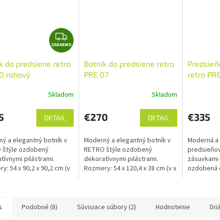
Z
ZADARMO
A
D
k do predsiene retro
Botník do predsiene retro
Predsie
A
0 rohový
PRE 07
retro PRE
R
M
Skladom
Skladom
O
5
€270
€335
DETAIL
DETAIL
ý a elegantný botník v
Moderný a elegantný botník v
Moderná a 
 štýle ozdobený
RETRO štýle ozdobený
predsieňo
tívnymi pilástrami.
dekoratívnymi pilástrami.
zásuvkami 
y: 54 x 90,2 x 90,2 cm (v
Rozmery: 54 x 120,4 x 38 cm (v x
ozdobená 
).
š x hl).
pilástrami.
x 38 cm (v x 
s
Podobné (8)
Súvisiace súbory (2)
Hodnotenie
Dis