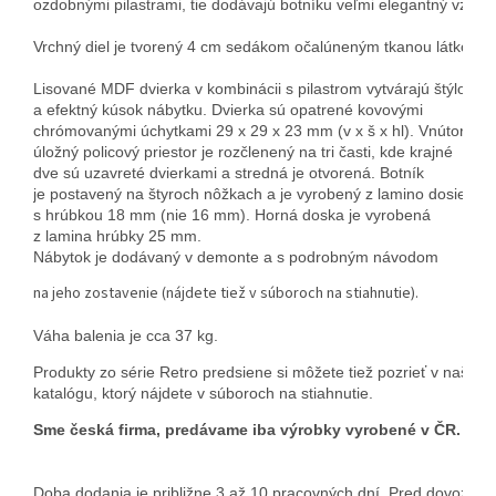
ozdobnými pilastrami, tie dodávajú botníku veľmi elegantný vzhľad
Vrchný diel je tvorený 4 cm sedákom očalúneným tkanou látkou. 
Lisované MDF dvierka v kombinácii s pilastrom vytvárajú štýlový 
a efektný kúsok nábytku. 
Dvierka sú opatrené kovovými 
chrómovanými úchytkami 29 x 29 x 23 mm (v x š x hl). 
Vnútorný 
úložný policový priestor je rozčlenený na tri časti, kde krajné 
dve sú uzavreté dvierkami a stredná je otvorená. 
Botník 
je postavený na štyroch nôžkach a je vyrobený z lamino dosiek 
s hrúbkou 18 mm (nie 16 mm). Horná doska je vyrobená 
z lamina hrúbky 25 mm. 
Nábytok je dodávaný v demonte a s podrobným návodom
na jeho zostavenie (nájdete tiež v súboroch na stiahnutie).
Váha balenia je cca 37 kg.
Produkty zo série Retro predsiene si môžete tiež pozrieť v našom 
katalógu, ktorý nájdete v súboroch na stiahnutie.
Sme česká firma, predávame iba výrobky vyrobené v ČR.
Doba dodania je približne 3 až 10 pracovných dní. Pred dovozom