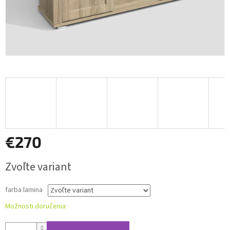
€270
Jednotková
Zvoľte variant
cena:
farba lamina
Možnosti doručenia