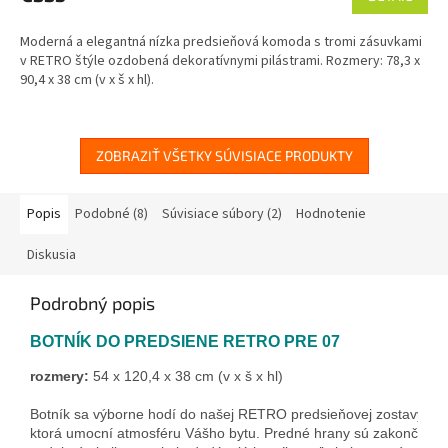
M
Moderná a elegantná nízka predsieňová komoda s tromi zásuvkami
O
v RETRO štýle ozdobená dekoratívnymi pilástrami. Rozmery: 78,3 x
90,4 x 38 cm (v x š x hl).
ZOBRAZIŤ VŠETKY SÚVISIACE PRODUKTY
Popis
Podobné (8)
Súvisiace súbory (2)
Hodnotenie
Diskusia
Podrobný popis
BOTNÍK DO PREDSIENE RETRO PRE 07
rozmery:
 54 x 120,4 x 38 cm (v x š x hl)
Botník sa výborne hodí do našej RETRO predsieňovej zostavy, 
ktorá umocní atmosféru Vášho bytu. 
Predné hrany sú zakončené 