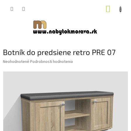
Prejsť
NÁKUP
na
obsah
KOŠÍK
Botník do predsiene retro PRE 07
Priemerné
Neohodnotené
Podrobnosti hodnotenia
hodnotenie
produktu
je
0,0
z
5
hviezdičiek.