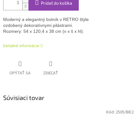
Pridať do košíka
Moderný a elegantný botník v RETRO štýle 
ozdobený dekoratívnymi pilástrami.

Rozmery: 54 x 120,4 x 38 cm (v x š x hl).
Detailné informácie
OPÝTAŤ SA
ZDIEĽAŤ
Súvisiaci tovar
Kód:
2505/BIE2