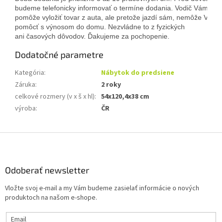
budeme telefonicky informovať o termíne dodania. Vodič Vám 
pomôže vyložiť tovar z auta, ale pretože jazdí sám, nemôže Vám 
pomôcť s výnosom do domu. Nezvládne to z fyzických
ani časových dôvodov. Ďakujeme za pochopenie.
Dodatočné parametre
Kategória
:
Nábytok do predsiene
Záruka
:
2 roky
celkové rozmery (v x š x hl)
:
54x120,4x38 cm
výroba
:
ČR
Z
á
p
ä
Odoberať newsletter
t
Vložte svoj e-mail a my Vám budeme zasielať informácie o nových
i
produktoch na našom e-shope.
e
Email