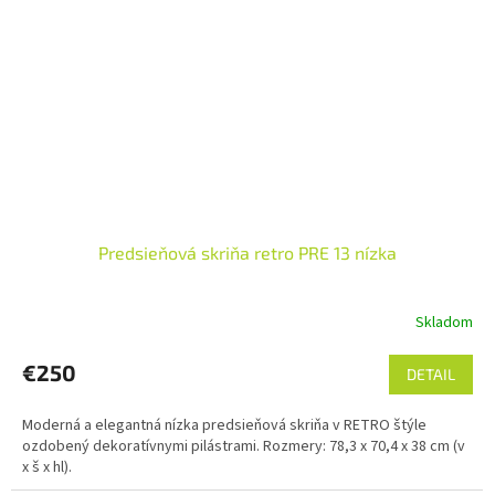
Predsieňová skriňa retro PRE 13 nízka
Skladom
€250
DETAIL
Moderná a elegantná nízka predsieňová skriňa v RETRO štýle
ozdobený dekoratívnymi pilástrami. Rozmery: 78,3 x 70,4 x 38 cm (v
x š x hl).