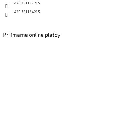
+420 731184215
+420 731184215
Prijímame online platby