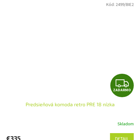
Kód:
2499/BIE2
Z
ZADARMO
A
Predsieňová komoda retro PRE 18 nízka
D
A
Skladom
R
€335
DETAIL