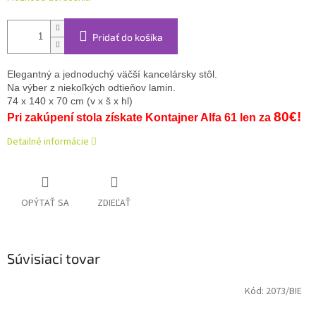
Pridať do košíka
Elegantný a jednoduchý väčší kancelársky stôl.
Na výber z niekoľkých odtieňov lamin.
74 x 140 x 70 cm (v x š x hl) 
80€!
Pri zakúpení stola získate Kontajner Alfa 61 len za 
Detailné informácie
OPÝTAŤ SA
ZDIEĽAŤ
Súvisiaci tovar
Kód:
2073/BIE