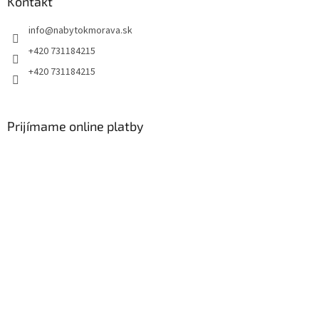
Kontakt
info
@
nabytokmorava.sk
+420 731184215
+420 731184215
Prijímame online platby