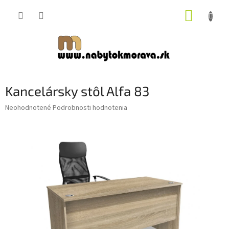
Prejsť
NÁKUP
na
obsah
KOŠÍK
Kancelársky stôl Alfa 83
Priemerné
Neohodnotené
Podrobnosti hodnotenia
hodnotenie
produktu
je
0,0
z
5
hviezdičiek.