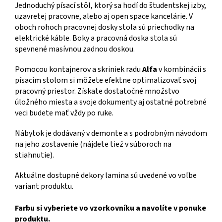
Jednoduchý písací stôl, ktorý sa hodí do študentskej izby,
uzavretej pracovne, alebo aj open space kancelárie. V
oboch rohoch pracovnej dosky stola sú priechodky na
elektrické káble. Boky a pracovná doska stola sú
spevnené masívnou zadnou doskou.
Pomocou kontajnerov a skriniek radu
Alfa
v kombinácii s
písacím stolom si môžete efektne optimalizovať svoj
pracovný priestor. Získate dostatočné množstvo
úložného miesta a svoje dokumenty aj ostatné potrebné
veci budete mať vždy po ruke.
Nábytok je dodávaný v demonte a s podrobným návodom
na jeho zostavenie (nájdete tiež v súboroch na
stiahnutie).
Aktuálne dostupné dekory lamina sú uvedené vo voľbe
variant produktu.
Farbu si vyberiete vo vzorkovníku a navolíte v ponuke
produktu.