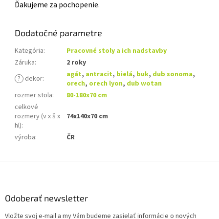
Ďakujeme za pochopenie.
Dodatočné parametre
Kategória
:
Pracovné stoly a ich nadstavby
Záruka
:
2 roky
agát
,
antracit
,
bielá
,
buk
,
dub sonoma
,
?
dekor
:
orech
,
orech lyon
,
dub wotan
rozmer stola
:
80-180x70 cm
celkové
rozmery (v x š x
74x140x70 cm
hl)
:
výroba
:
ČR
Z
á
p
ä
Odoberať newsletter
t
Vložte svoj e-mail a my Vám budeme zasielať informácie o nových