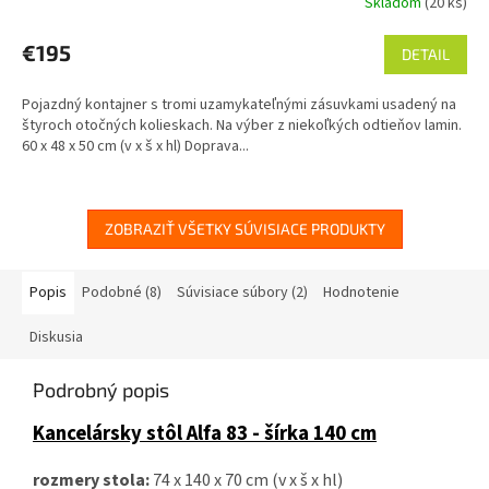
Skladom
(20 ks)
€195
DETAIL
Pojazdný kontajner s tromi uzamykateľnými zásuvkami usadený na
štyroch otočných kolieskach. Na výber z niekoľkých odtieňov lamin.
60 x 48 x 50 cm (v x š x hl) Doprava...
ZOBRAZIŤ VŠETKY SÚVISIACE PRODUKTY
Popis
Podobné (8)
Súvisiace súbory (2)
Hodnotenie
Diskusia
Podrobný popis
Kancelársky stôl Alfa 83 - šírka 140 cm
rozmery stola:
74 x 140 x 70 cm (v x š x hl)