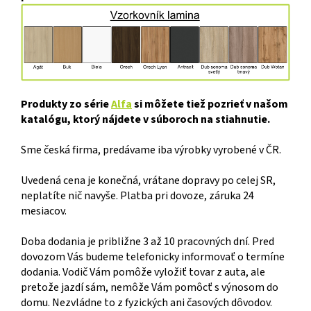
Produkty zo série
Alfa
si môžete tiež pozrieť v našom
katalógu, ktorý nájdete v súboroch na stiahnutie.
Sme česká firma, predávame iba výrobky vyrobené v ČR.
Uvedená cena je konečná, vrátane dopravy po celej SR,
neplatíte nič navyše. Platba pri dovoze, záruka 24
mesiacov.
Doba dodania je približne 3 až 10 pracovných dní. Pred
dovozom Vás budeme telefonicky informovať o termíne
dodania. Vodič Vám pomôže vyložiť tovar z auta, ale
pretože jazdí sám, nemôže Vám pomôcť s výnosom do
domu. Nezvládne to z fyzických ani časových dôvodov.