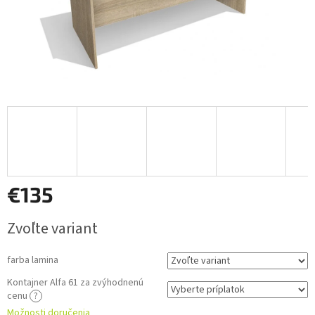
€135
Jednotková
Zvoľte variant
cena:
farba lamina
Kontajner Alfa 61 za zvýhodnenú
cenu
?
Možnosti doručenia