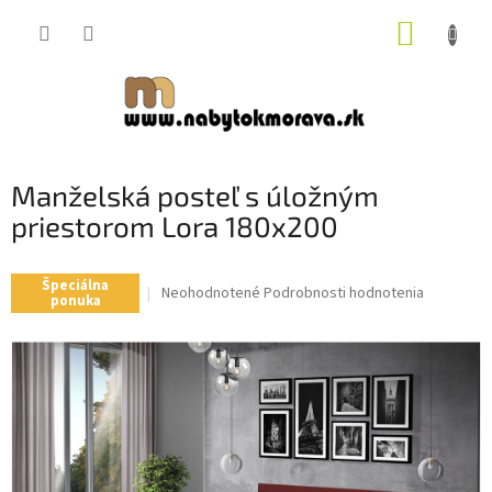
Prejsť
NÁKUP
na
obsah
KOŠÍK
Manželská posteľ s úložným
priestorom Lora 180x200
Špeciálna
Priemerné
Neohodnotené
Podrobnosti hodnotenia
ponuka
hodnotenie
produktu
je
0,0
z
5
hviezdičiek.