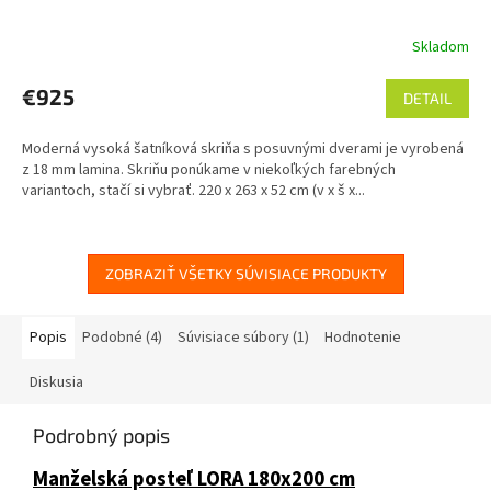
A
Skladom
R
€925
DETAIL
M
Moderná vysoká šatníková skriňa s posuvnými dverami je vyrobená
O
z 18 mm lamina. Skriňu ponúkame v niekoľkých farebných
variantoch, stačí si vybrať. 220 x 263 x 52 cm (v x š x...
ZOBRAZIŤ VŠETKY SÚVISIACE PRODUKTY
Popis
Podobné (4)
Súvisiace súbory (1)
Hodnotenie
Diskusia
Podrobný popis
Manželská posteľ LORA 180x200 cm