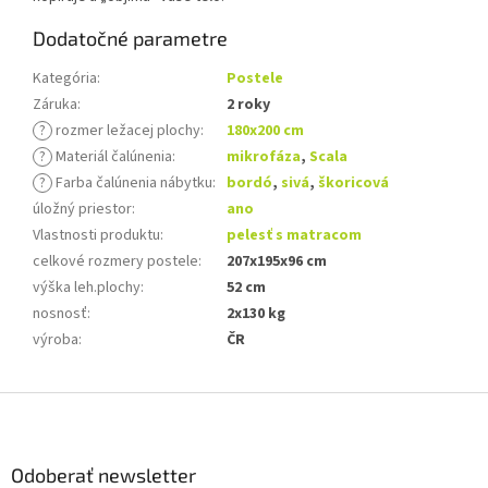
Dodatočné parametre
Kategória
:
Postele
Záruka
:
2 roky
?
rozmer ležacej plochy
:
180x200 cm
?
Materiál čalúnenia
:
mikrofáza
,
Scala
?
Farba čalúnenia nábytku
:
bordó
,
sivá
,
škoricová
úložný priestor
:
ano
Vlastnosti produktu
:
pelesť s matracom
celkové rozmery postele
:
207x195x96 cm
výška leh.plochy
:
52 cm
nosnosť
:
2x130 kg
výroba
:
ČR
Z
á
p
ä
Odoberať newsletter