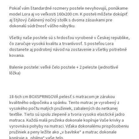
Pokiaľ vám štandardné rozmery postele nevyhovujú, ponúkame
model Lora aj vo veľkosti 160x200 cm. K posteli môžete dokúpiť
aj štýlový čalúnený nočný stolík s dvoma zásuvkami pre
dokonalú súdržnosť vášho nábytku.
Všetky naše postele sú s hrdosťou vyrobené v Českej republike,
čo zaručuje vysokú kvalitu a trvanlivosť. S posteľou Lora
dostanete aj podrobný návod na zostavenie a všetky potrebné
kovania.
Balenie postele: veľké čelo postele + 2 peleste (jednotlivé
lôžka)
18-tich cm BOXSPRINGOVÁ pelesť s matracom je zárukou
kvalitného odpočinku a spánku. Tento matrac je vyrobený z
vysokého počtu malých pružiniek, zabalených do netkanej
textílie. Tieto sú spolu zlepené a tvoria vysoko elastické jadro
matraca. Každá malá pružinka dokonale kopíruje Vaše krivky a
vyrovnáva pohyby na matraci. Vďaka dokonalému prispôsobeniu
pružiniek a peny ležíte ako „v bavlnke“ a matrac dokonale
kopíruje a „objíma“ vaše telo.