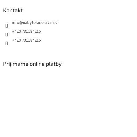
Kontakt
info
@
nabytokmorava.sk
+420 731184215
+420 731184215
Prijímame online platby