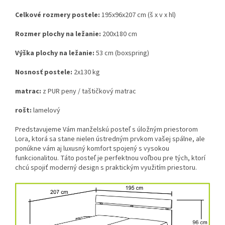
Celkové rozmery postele:
195x96x207 cm (š x v x hl)
Rozmer plochy na ležanie:
200x180 cm
Výška plochy na ležanie:
53 cm (boxspring)
Nosnosť postele:
2x130 kg
matrac:
z PUR peny / taštičkový matrac
rošt:
lamelový
Predstavujeme Vám manželskú posteľ s úložným priestorom
Lora, ktorá sa stane nielen ústredným prvkom vašej spálne, ale
ponúkne vám aj luxusný komfort spojený s vysokou
funkcionalitou. Táto posteľ je perfektnou voľbou pre tých, ktorí
chcú spojiť moderný design s praktickým využitím priestoru.