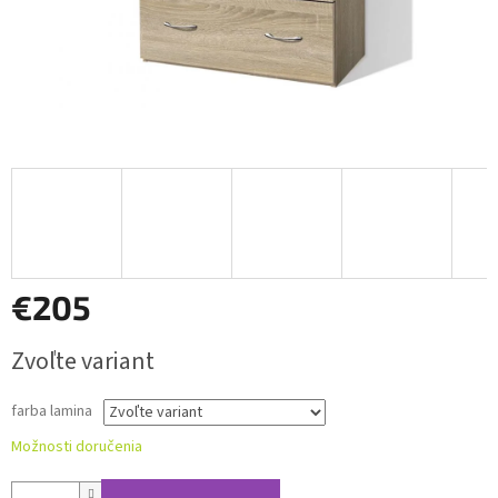
€205
Jednotková
Zvoľte variant
cena:
farba lamina
Možnosti doručenia