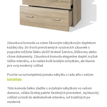
Zásuvková komoda sa stane šikovným nábytkovým doplnkom
každej izby. Do troch priestranných vysúvacích zásuviek s
pojazdmi môžete ľahko uložiť drobné šatstvo, lôžkoviny alebo
rôzne dokumenty. Zásuvková komoda elegantne doplní zvyšok
Vášho interiéru, a to nielen kvôli lesklým úchytkám, ale hlavne
pre svoj moderný vzhľad.
Pozrite sa na kompletnú ponuku nábytku z radu alfa v našom
katalógu
.
Túto komodu ľahko zladíte s ostatným nábytkom vo vašom
domove, vďaka širokej palete farebných prevedení. Jej klasický
vzhľad sa hodí do akéhokoľvek interiéru, od tradičných po
moderné.