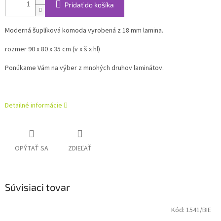
Pridať do košíka
Moderná šuplíková komoda vyrobená z 18 mm lamina.
rozmer 90 x 80 x 35 cm (v x š x hl)
Ponúkame Vám na výber z mnohých druhov laminátov.
Detailné informácie
OPÝTAŤ SA
ZDIEĽAŤ
Súvisiaci tovar
Kód:
1541/BIE