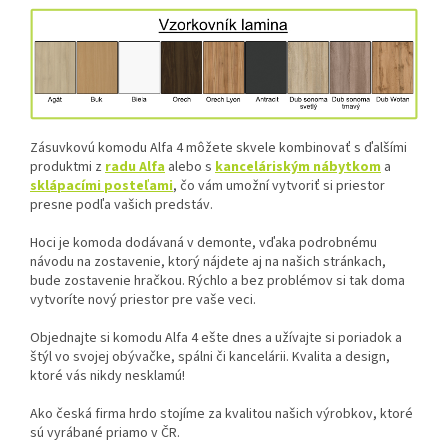
Zásuvkovú komodu Alfa 4 môžete skvele kombinovať s ďalšími
produktmi z
radu Alfa
alebo s
kanceláriským nábytkom
a
sklápacími posteľami
, čo vám umožní vytvoriť si priestor
presne podľa vašich predstáv.
Hoci je komoda dodávaná v demonte, vďaka podrobnému
návodu na zostavenie, ktorý nájdete aj na našich stránkach,
bude zostavenie hračkou. Rýchlo a bez problémov si tak doma
vytvoríte nový priestor pre vaše veci.
Objednajte si komodu Alfa 4 ešte dnes a užívajte si poriadok a
štýl vo svojej obývačke, spálni či kancelárii. Kvalita a design,
ktoré vás nikdy nesklamú!
Ako česká firma hrdo stojíme za kvalitou našich výrobkov, ktoré
sú vyrábané priamo v ČR.