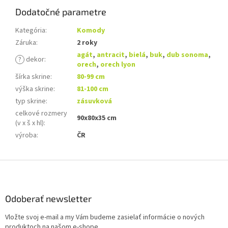
Dodatočné parametre
Kategória
:
Komody
Záruka
:
2 roky
agát
,
antracit
,
bielá
,
buk
,
dub sonoma
,
?
dekor
:
orech
,
orech lyon
šírka skrine
:
80-99 cm
výška skrine
:
81-100 cm
typ skrine
:
zásuvková
celkové rozmery
90x80x35 cm
(v x š x hl)
:
výroba
:
ČR
Z
á
p
ä
Odoberať newsletter
t
Vložte svoj e-mail a my Vám budeme zasielať informácie o nových
i
produktoch na našom e-shope.