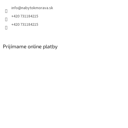
info
@
nabytokmorava.sk
+420 731184215
+420 731184215
Prijímame online platby