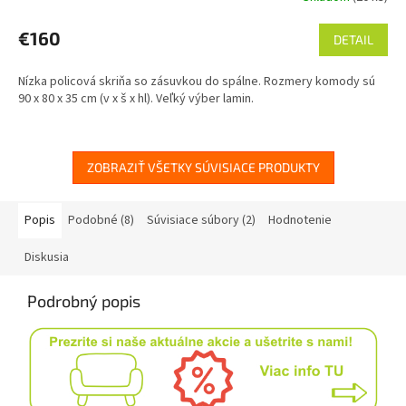
€160
DETAIL
Nízka policová skriňa so zásuvkou do spálne. Rozmery komody sú
90 x 80 x 35 cm (v x š x hl). Veľký výber lamin.
ZOBRAZIŤ VŠETKY SÚVISIACE PRODUKTY
Popis
Podobné (8)
Súvisiace súbory (2)
Hodnotenie
Diskusia
Podrobný popis