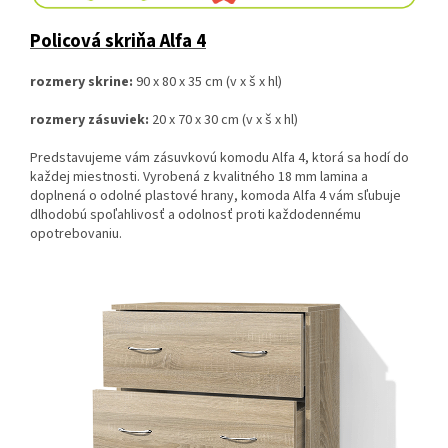
Policová skriňa Alfa 4
rozmery skrine:
90 x 80 x 35 cm (v x š x hl)
rozmery zásuviek:
20 x 70 x 30 cm (v x š x hl)
Predstavujeme vám zásuvkovú komodu Alfa 4, ktorá sa hodí do
každej miestnosti. Vyrobená z kvalitného 18 mm lamina a
doplnená o odolné plastové hrany, komoda Alfa 4 vám sľubuje
dlhodobú spoľahlivosť a odolnosť proti každodennému
opotrebovaniu.