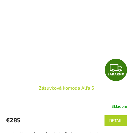
Z
ZADARMO
A
Zásuvková komoda Alfa 5
D
A
Skladom
R
€285
DETAIL
M