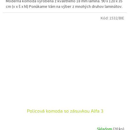
Moderná komoda vyrobená z kvalitného 18 mm lamina. 90 x 120 x 35
O
cm (v x š x hl) Ponúkame Vám na výber z mnohých druhov laminátov.
Kód:
1532/BIE
Policová komoda so zásuvkou Alfa 3
Skladom
(20 ks)