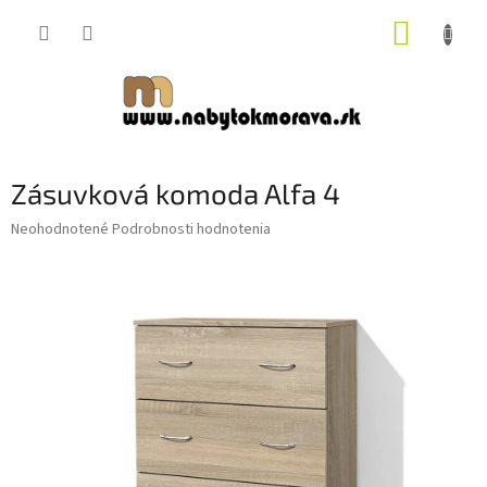
Prejsť
NÁKUP
na
obsah
KOŠÍK
Zásuvková komoda Alfa 4
Priemerné
Neohodnotené
Podrobnosti hodnotenia
hodnotenie
produktu
je
0,0
z
5
hviezdičiek.