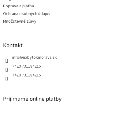
Doprava a platba
Ochrana osobných údajov
Množstevné zľavy
Kontakt
info
@
nabytokmorava.sk
+420 731184215
+420 731184215
Prijímame online platby