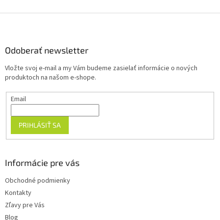
Z
á
p
ä
Odoberať newsletter
t
Vložte svoj e-mail a my Vám budeme zasielať informácie o nových
i
produktoch na našom e-shope.
e
Email
PRIHLÁSIŤ SA
Informácie pre vás
Obchodné podmienky
Kontakty
Zľavy pre Vás
Blog