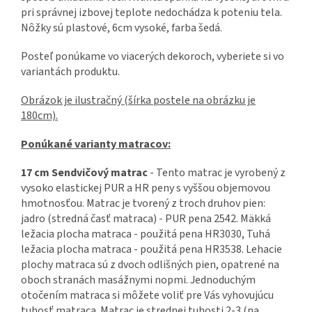
pri správnej izbovej teplote nedochádza k poteniu tela.
Nôžky sú plastové, 6cm vysoké, farba šedá.
Posteľ ponúkame vo viacerých dekoroch, vyberiete si vo
variantách produktu.
Obrázok je ilustračný (šírka postele na obrázku je
180cm).
Ponúkané varianty matracov:
17 cm Sendvičový matrac
- Tento matrac je vyrobený z
vysoko elastickej PUR a HR peny s vyššou objemovou
hmotnosťou. Matrac je tvorený z troch druhov pien:
jadro (stredná časť matraca) - PUR pena 2542. Mäkká
ležacia plocha matraca - použitá pena HR3030, Tuhá
ležacia plocha matraca - použitá pena HR3538. Lehacie
plochy matraca sú z dvoch odlišných pien, opatrené na
oboch stranách masážnymi nopmi. Jednoduchým
otočením matraca si môžete voliť pre Vás vyhovujúcu
tuhosť matraca. Matrac je strednej tuhosti 2-3 (na