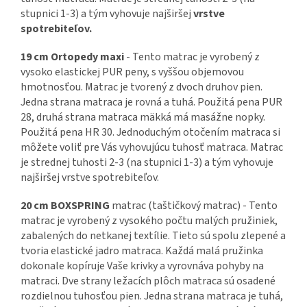
stupnici 1-3) a tým vyhovuje najširšej
vrstve
spotrebiteľov.
19 cm Ortopedy maxi
- Tento matrac je vyrobený z
vysoko elastickej PUR peny, s vyššou objemovou
hmotnosťou. Matrac je tvorený z dvoch druhov pien.
Jedna strana matraca je rovná a tuhá. Použitá pena PUR
28, druhá strana matraca mäkká má masážne nopky.
Použitá pena HR 30. Jednoduchým otočením matraca si
môžete voliť pre Vás vyhovujúcu tuhosť matraca. Matrac
je strednej tuhosti 2-3 (na stupnici 1-3) a tým vyhovuje
najširšej vrstve spotrebiteľov.
20 cm BOXSPRING
matrac (taštičkový matrac) - Tento
matrac je vyrobený z vysokého počtu malých pružiniek,
zabalených do netkanej textílie. Tieto sú spolu zlepené a
tvoria elastické jadro matraca. Každá malá pružinka
dokonale kopíruje Vaše krivky a vyrovnáva pohyby na
matraci. Dve strany ležacích plôch matraca sú osadené
rozdielnou tuhosťou pien. Jedna strana matraca je tuhá,