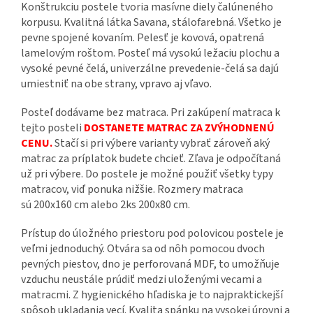
Konštrukciu postele tvoria masívne diely čalúneného
korpusu. Kvalitná látka Savana, stálofarebná. Všetko je
pevne spojené kovaním. Pelesť je kovová, opatrená
lamelovým roštom. Posteľ má vysokú ležaciu plochu a
vysoké pevné čelá, univerzálne prevedenie-čelá sa dajú
umiestniť na obe strany, vpravo aj vľavo.
Posteľ dodávame bez matraca. Pri zakúpení matraca k
tejto posteli
DOSTANETE MATRAC ZA ZVÝHODNENÚ
CENU.
Stačí si pri výbere varianty vybrať zároveň aký
matrac za príplatok budete chcieť. Zľava je odpočítaná
už pri výbere. Do postele je možné použiť všetky typy
matracov, viď ponuka nižšie.
Rozmery matraca
sú 200x160 cm alebo 2ks 200x80 cm.
Prístup do úložného priestoru pod polovicou postele je
veľmi jednoduchý. Otvára sa od nôh pomocou dvoch
pevných piestov, dno je perforovaná MDF, to umožňuje
vzduchu neustále prúdiť medzi uloženými vecami a
matracmi. Z hygienického hľadiska je to najpraktickejší
spôsob ukladania vecí. Kvalita spánku na vysokej úrovni a