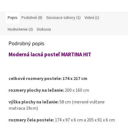
Popis
Podobné (8)
Súvisiace súbory (1)
Videá (1)
Hodnotenie (2)
Diskusia
Podrobný popis
Moderná lacná posteľ MARTINA HIT
celkové rozmery postele: 174 x 217 cm
rozmery plochy na ležanie:
200 x 160 cm
výška plochy na ležanie:
58 cm
(merané vrátane
matraca 19cm)
rozmery čela postele:
174 x 97 x 6 cm a 205 x 91 x 6 cm