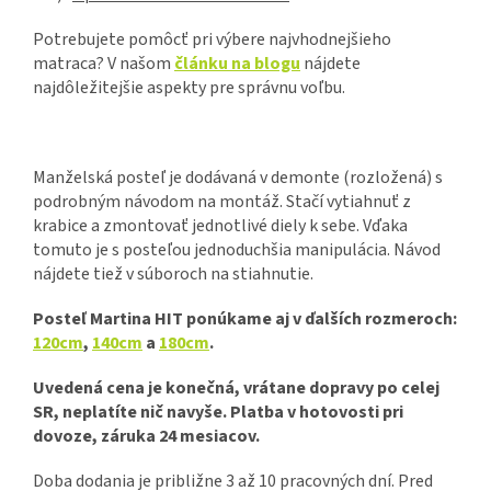
Potrebujete pomôcť pri výbere najvhodnejšieho
matraca? V našom
článku na blogu
nájdete
najdôležitejšie aspekty pre správnu voľbu.
Manželská posteľ je dodávaná v demonte (rozložená) s
podrobným návodom na montáž. Stačí vytiahnuť z
krabice a zmontovať jednotlivé diely k sebe. Vďaka
tomuto je s posteľou jednoduchšia manipulácia. Návod
nájdete tiež v súboroch na stiahnutie.
Posteľ Martina HIT ponúkame aj v ďalších rozmeroch:
120cm
,
140cm
a
180cm
.
Uvedená cena je konečná, vrátane dopravy po celej
SR, neplatíte nič navyše. Platba v hotovosti pri
dovoze, záruka 24 mesiacov.
Doba dodania je približne 3 až 10 pracovných dní. Pred