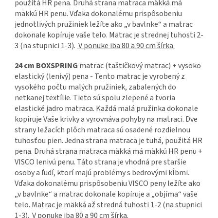
použitá HR pena. Druhá strana matraca mäkká má
mäkkú HR penu. Vďaka dokonalému prispôsobeniu
jednotlivých pružiniek ležíte ako „v bavlnke“ a matrac
dokonale kopíruje vaše telo. Matrac je strednej tuhosti 2-
3 (na stupnici 1-3).
V ponuke iba 80 a 90 cm šírka.
24 cm BOXSPRING
matrac (taštičkový matrac) + vysoko
elastický (lenivý) pena - Tento matrac je vyrobený z
vysokého počtu malých pružiniek, zabalených do
netkanej textílie. Tieto sú spolu zlepené a tvoria
elastické jadro matraca. Každá malá pružinka dokonale
kopíruje Vaše krivky a vyrovnáva pohyby na matraci. Dve
strany ležacích plôch matraca sú osadené rozdielnou
tuhosťou pien. Jedna strana matraca je tuhá, použitá HR
pena. Druhá strana matraca mäkká má mäkkú HR penu +
VISCO lenivú penu. Táto strana je vhodná pre staršie
osoby a ľudí, ktorí majú problémy s bedrovými kĺbmi.
Vďaka dokonalému prispôsobeniu VISCO peny ležíte ako
„v bavlnke“ a matrac dokonale kopíruje a „objíma“ vaše
telo. Matrac je mäkká až stredná tuhosti 1-2 (na stupnici
1-3).
V ponuke iba 80 a 90 cm šírka.