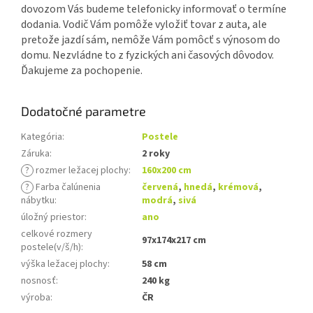
dovozom Vás budeme telefonicky informovať o termíne
dodania. Vodič Vám pomôže vyložiť tovar z auta, ale
pretože jazdí sám, nemôže Vám pomôcť s výnosom do
domu. Nezvládne to z fyzických ani časových dôvodov.
Ďakujeme za pochopenie.
Dodatočné parametre
Kategória
:
Postele
Záruka
:
2 roky
?
rozmer ležacej plochy
:
160x200 cm
?
Farba čalúnenia
červená
,
hnedá
,
krémová
,
nábytku
:
modrá
,
sivá
úložný priestor
:
ano
celkové rozmery
97x174x217 cm
postele(v/š/h)
:
výška ležacej plochy
:
58 cm
nosnosť
:
240 kg
výroba
:
ČR