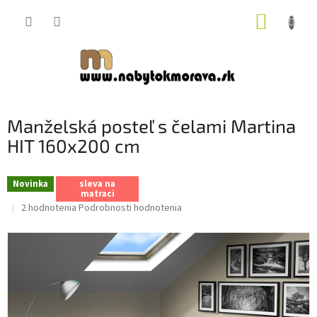
Prejsť
NÁKUP
na
obsah
KOŠÍK
Manželská posteľ s čelami Martina
HIT 160x200 cm
Novinka
sleva na
matraci
Priemerné
2 hodnotenia
Podrobnosti hodnotenia
hodnotenie
produktu
je
5,0
z
5
hviezdičiek.