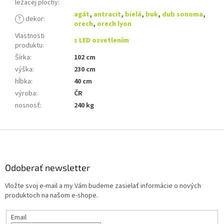
ležacej plochy
:
agát
,
antracit
,
bielá
,
buk
,
dub sonoma
,
?
dekor
:
orech
,
orech lyon
Vlastnosti
s LED osvetlením
produktu
:
Šírka
:
102 cm
výška
:
230 cm
hĺbka
:
40 cm
výroba
:
ČR
nosnosť
:
240 kg
Z
á
p
ä
Odoberať newsletter
t
Vložte svoj e-mail a my Vám budeme zasielať informácie o nových
i
produktoch na našom e-shope.
e
Email