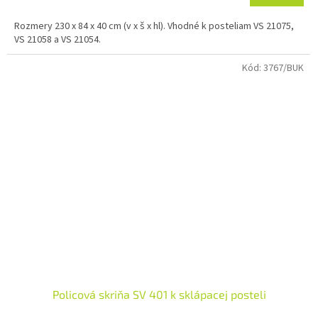
M
Rozmery 230 x 84 x 40 cm (v x š x hl). Vhodné k posteliam VS 21075,
O
VS 21058 a VS 21054.
Kód:
3767/BUK
Policová skriňa SV 401 k sklápacej posteli