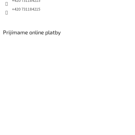
+420 731184215
+420 731184215
Prijímame online platby