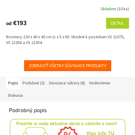
Skladom
(10 ks)
€193
od
DETAIL
Rozmery 230 x 40 x 40 cm (v x š x hl). Vhodné k posteliam VS 21075,
VS 21058 a VS 21054.
ZOBRAZIŤ VŠETKY SÚVISIACE PRODUKTY
Popis
Podobné (2)
Súvisiace súbory (6)
Hodnotenie
Diskusia
Podrobný popis