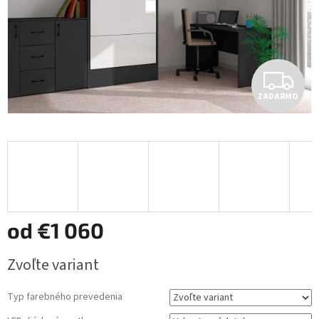
Z
ZADARMO
A
D
A
R
M
od
€1 060
O
Jednotková
Zvoľte variant
cena:
Typ farebného prevedenia