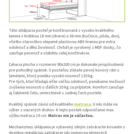
Táto sklápacia posteľ je konštruovaná z vysoko kvalitného
lamina s hrúbkou 18 mm (dvere) a 36 mm (bočnice, pôda, dno),
všetko starostlivo olepené plastovou ABS hranou pre extra
odolnosť a dlhú životnosť. Chrbát je vyrobený z MDF dosky, čo
zaisťuje pevnosť a stabilitu celej konštrukcie.
Ľahacia plocha s rozmermi 90x200 cm je dokonale prispôsobená
pre pohodlný spánok. S posteľou získate pevný kovový rám s
lamelami, ktorý ponúka vysokú nosnosť 120 kg.
Pre tých, ktorí hľadajú ešte väčšiu odolnosť, ponúkame možnosť
zvýšenia nosnosti o ďalších 20 kg za príplatok. Komfort zaručuje
aj čalúnené čelo, umiestnené v zadnej časti postele.
Kvalitný spánok závisí od kvalitného
matraca
.
U nás máte na
výber z viacerých druhov.
K tejto posteli odporúčame max.
výšku matraca 19 cm.
Matrac nie je súčasťou.
Mechanizmus sklápania je vybavený silným zatváracím kovaním s
dvojitou reguláciou zatváracej sily pomocou plynových