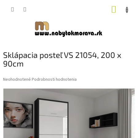
Prejsť
NÁKUP
na
obsah
KOŠÍK
Sklápacia posteľ VS 21054, 200 x
90cm
Priemerné
Neohodnotené
Podrobnosti hodnotenia
hodnotenie
produktu
je
0,0
z
5
hviezdičiek.