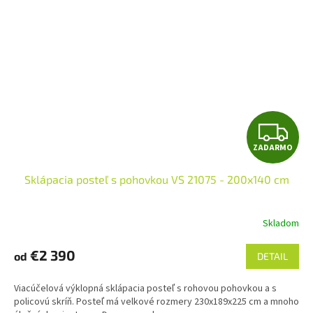
Z
ZADARMO
A
Sklápacia posteľ s pohovkou VS 21075 - 200x140 cm
D
A
Skladom
Priemerné
hodnotenie
R
produktu
€2 390
od
DETAIL
je
M
5,0
Viacúčelová výklopná sklápacia posteľ s rohovou pohovkou a s
z
O
policovú skríň. Posteľ má velkové rozmery 230x189x225 cm a mnoho
5