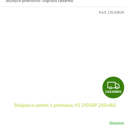
úložných priestorov. Doprava zadarmo.
hviezdičiek.
Kód:
1914/BUK
Z
ZADARMO
A
Sklápacia posteľ s pohovkou VS 21058P 200x160
D
A
Skladom
Priemerné
hodnotenie