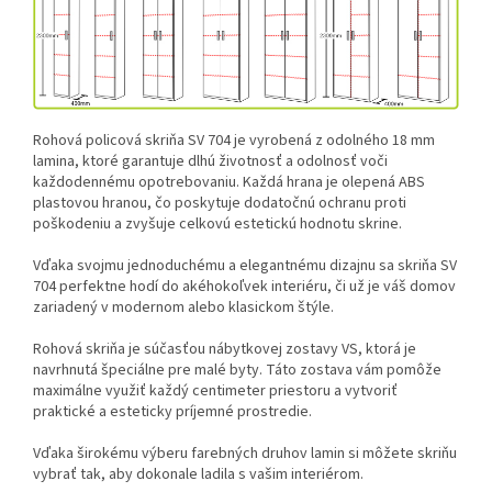
Rohová policová skriňa SV 704 je vyrobená z odolného 18 mm
lamina, ktoré garantuje dlhú životnosť a odolnosť voči
každodennému opotrebovaniu. Každá hrana je olepená ABS
plastovou hranou, čo poskytuje dodatočnú ochranu proti
poškodeniu a zvyšuje celkovú estetickú hodnotu skrine.
Vďaka svojmu jednoduchému a elegantnému dizajnu sa skriňa SV
704 perfektne hodí do akéhokoľvek interiéru, či už je váš domov
zariadený v modernom alebo klasickom štýle.
Rohová skriňa je súčasťou nábytkovej zostavy VS, ktorá je
navrhnutá špeciálne pre malé byty. Táto zostava vám pomôže
maximálne využiť každý centimeter priestoru a vytvoriť
praktické a esteticky príjemné prostredie.
Vďaka širokému výberu farebných druhov lamin si môžete skriňu
vybrať tak, aby dokonale ladila s vašim interiérom.