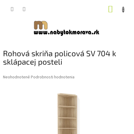
Prejsť
NÁKUP
na
obsah
KOŠÍK
Rohová skriňa policová SV 704 k
sklápacej posteli
Priemerné
Neohodnotené
Podrobnosti hodnotenia
hodnotenie
produktu
je
0,0
z
5
hviezdičiek.