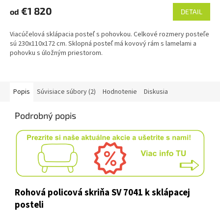
R
produktu
€1 820
od
DETAIL
je
M
4,8
Viacúčelová sklápacia posteľ s pohovkou. Celkové rozmery posteľe
z
O
sú 230x110x172 cm. Sklopná posteľ má kovový rám s lamelami a
5
pohovku s úložným priestorom.
hviezdičiek.
Popis
Súvisiace súbory (2)
Hodnotenie
Diskusia
Podrobný popis
Rohová policová skriňa SV 7041 k sklápacej
posteli