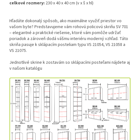
celkové rozmery:
230 x 40 x 40 cm (v x š x hl)
Hľadáte dokonalý spôsob, ako maximálne využiť priestor vo
vašom byte? Predstavujeme vám rohovú policovú skriňu SV 701
– elegantné a praktické riešenie, ktoré vám pomôže udržať
poriadok a zároveň dodá vášmu interiéru moderný vzhľad. Táto
skriňa pasuje k sklápacím posteliam typu VS 21054, VS 21058 a
VS 21075.
Jednotlivé skrine k zostavám so sklápacími posteľami nájdete aj
v našom katalógu