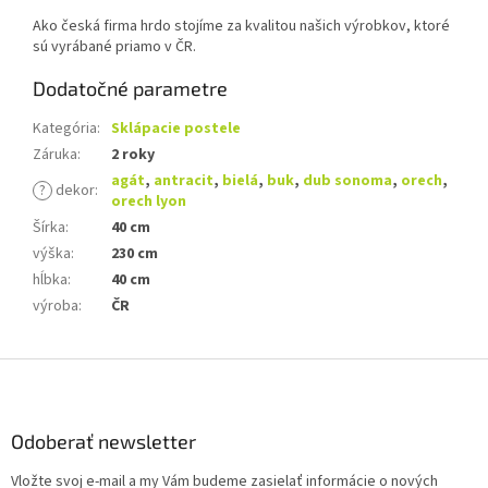
Ako česká firma hrdo stojíme za kvalitou našich výrobkov, ktoré
sú vyrábané priamo v ČR.
Dodatočné parametre
Kategória
:
Sklápacie postele
Záruka
:
2 roky
agát
,
antracit
,
bielá
,
buk
,
dub sonoma
,
orech
,
?
dekor
:
orech lyon
Šírka
:
40 cm
výška
:
230 cm
hĺbka
:
40 cm
výroba
:
ČR
Z
á
p
ä
Odoberať newsletter
t
Vložte svoj e-mail a my Vám budeme zasielať informácie o nových