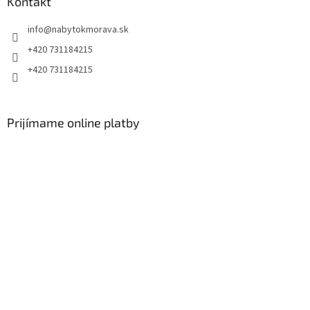
Kontakt
info
@
nabytokmorava.sk
+420 731184215
+420 731184215
Prijímame online platby