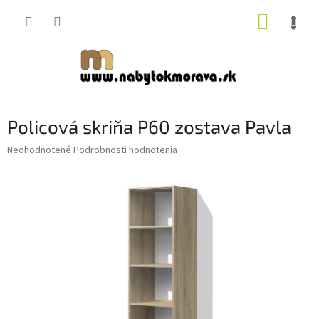
Prejsť
NÁKUP
na
obsah
KOŠÍK
Policová skriňa P60 zostava Pavla
Priemerné
Neohodnotené
Podrobnosti hodnotenia
hodnotenie
produktu
je
0,0
z
5
hviezdičiek.