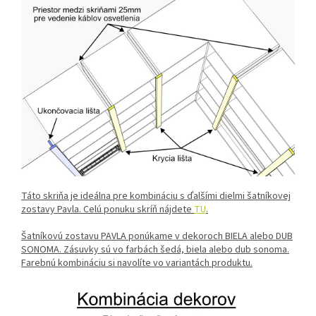
Táto skriňa je ideálna pre kombináciu s ďalšími dielmi šatníkovej
zostavy Pavla. Celú ponuku skríň nájdete
TU
.
Šatníkovú zostavu PAVLA ponúkame v dekoroch BIELA alebo DUB
SONOMA. Zásuvky sú vo farbách šedá, biela alebo dub sonoma.
Farebnú kombináciu si navolíte vo variantách produktu.