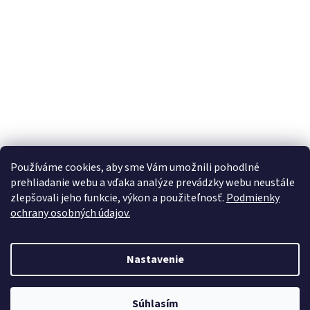
Používáme cookies, aby sme Vám umožnili pohodlné
prehliadanie webu a vďaka analýze prevádzky webu neustále
zlepšovali jeho funkcie, výkon a použiteľnosť.
Podmienky
ochrany osobných údajov.
Vytvoril Shoptet
Nastavenie
Copyright 2026
Nabytokmorava
. Všetky práva vyhradené.
Upraviť
Súhlasím
nastavenie cookies