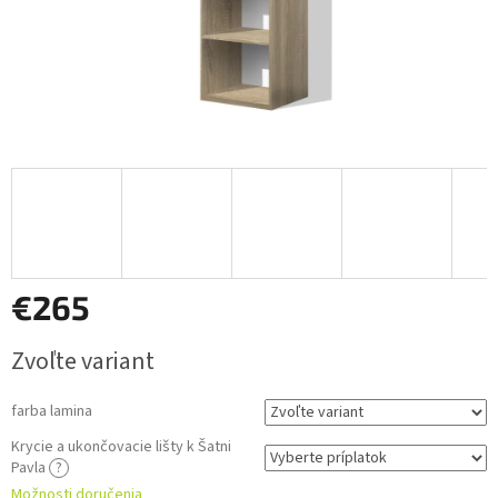
€265
Jednotková
Zvoľte variant
cena:
farba lamina
Krycie a ukončovacie lišty k Šatni
Pavla
?
Možnosti doručenia