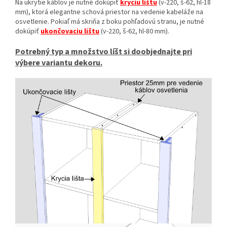
Na ukrytie káblov je nutné dokúpiť
kryciu lištu
(v-220, š-62, hl-18
mm), ktorá elegantne schová priestor na vedenie kabeláže na
osvetlenie. Pokiaľ má skriňa z boku pohľadovú stranu, je nutné
dokúpiť
ukončovaciu lištu
(v-220, š-62, hl-80 mm).
Potrebný typ a množstvo líšt si doobjednajte pri
výbere variantu dekoru.