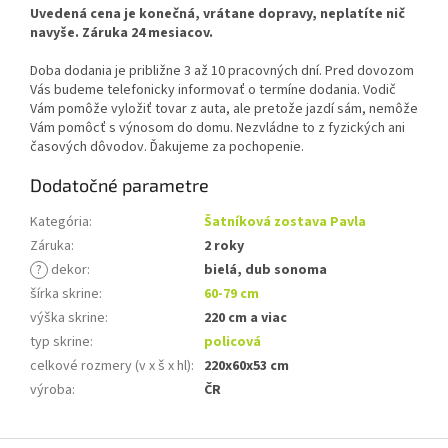
Uvedená cena je konečná, vrátane dopravy, neplatíte nič
navyše. Záruka 24 mesiacov.
Doba dodania je približne 3 až 10 pracovných dní. Pred dovozom
Vás budeme telefonicky informovať o termíne dodania. Vodič
Vám pomôže vyložiť tovar z auta, ale pretože jazdí sám, nemôže
Vám pomôcť s výnosom do domu. Nezvládne to z fyzických ani
časových dôvodov. Ďakujeme za pochopenie.
Dodatočné parametre
Kategória
:
Šatníková zostava Pavla
Záruka
:
2 roky
?
dekor
:
bielá, dub sonoma
šírka skrine
:
60-79 cm
výška skrine
:
220 cm a viac
typ skrine
:
policová
celkové rozmery (v x š x hl)
:
220x60x53 cm
výroba
:
ČR
Z