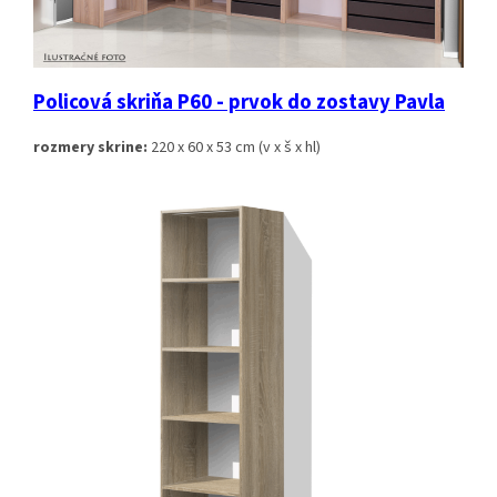
Policová skriňa P60 - prvok do zostavy Pavla
rozmery skrine:
220 x 60 x 53 cm (v x š x hl)