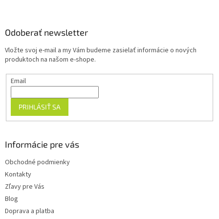
á
p
ä
Odoberať newsletter
t
Vložte svoj e-mail a my Vám budeme zasielať informácie o nových
i
produktoch na našom e-shope.
e
Email
PRIHLÁSIŤ SA
Informácie pre vás
Obchodné podmienky
Kontakty
Zľavy pre Vás
Blog
Doprava a platba