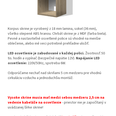
Korpus skrine je vyrobený z 18 mm lamina, sokel (36 mm),
všetko olepené ABS hranou. Chrbát skrine je z MDF (farba biela).
Pevné a nastaviteľné osvetlené police sú vhodné na menšie
oblečenie, alebo iné veci potrebné prehľadne uložiť.​
LED osvetlenie je zabudované v každej polici.
Životnosť 50
tis. hodín a vypínač (bezpečné napätie 12V).
Napájanie LED
osvetlenie:
220V/50Hz, spotreba 6W.
Odporúčame nechať nad skriňami 5 cm medzeru pre vhodnú
cirkuláciu vzduchu a jednoduchšiu montáž.
Vysoke skrine musia mať medzi sebou medzeru 2,5 cm na
vedenie kabeláže na osvetlenie
- priestor nie je započítaný v
uvádzanej šírke skrine!