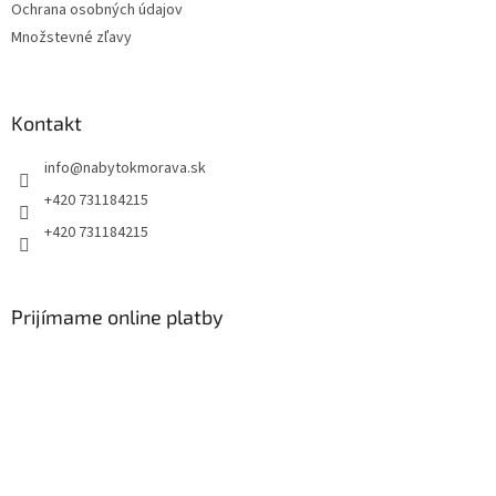
Ochrana osobných údajov
Množstevné zľavy
Kontakt
info
@
nabytokmorava.sk
+420 731184215
+420 731184215
Prijímame online platby