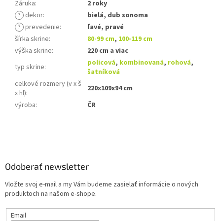
Záruka
:
2 roky
?
dekor
:
bielá, dub sonoma
?
prevedenie
:
ľavé, pravé
šírka skrine
:
80-99 cm
,
100-119 cm
výška skrine
:
220 cm a viac
policová
,
kombinovaná
,
rohová
,
typ skrine
:
šatníková
celkové rozmery (v x š
220x109x94 cm
x hl)
:
výroba
:
ČR
Z
á
p
ä
Odoberať newsletter
t
Vložte svoj e-mail a my Vám budeme zasielať informácie o nových
i
produktoch na našom e-shope.
e
Email