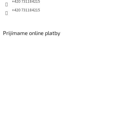
+420 731184215
+420 731184215
Prijímame online platby