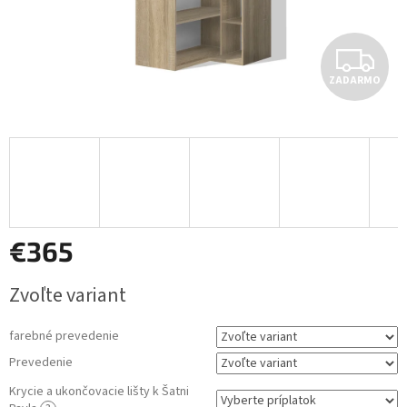
Z
ZADARMO
A
D
A
R
M
€365
O
Jednotková
Zvoľte variant
cena:
farebné prevedenie
Prevedenie
Krycie a ukončovacie lišty k Šatni