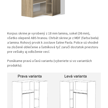
Korpus skrine je vyrobený z 18 mm lamina, sokel (36 mm),
všetko olepené ABS hranou. Chrbát skrine je z MDF (farba biela)
a lamina. Rohový prvok k zostave šatne Pavla. Police sú vhodné
na zložené oblečenie a šatníková tyč zaručí dostatok priestoru
pre vešiaky aj odloženie vecí.
Ponúkame pravú a ľavú variantu (vyberiete si vo variantách
produktu).