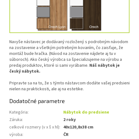
Navyše nástavec je dodávaný rozložený s podrobným návodom
na zostavenie a všetkým potrebným kovaním, čo zaisťuje, že
montáž bude hračka. (Návod na zostavenie nájdete aj tu v
súboroch). Ako český výrobca sa špecializujeme na výrobu a
predaj produktov, ktoré si sami vyrábame.
Náš nábytok je
český nábytok.
Pripravte sa na to, že s týmto nástavcom dodáte vašej predsieni
nielen na praktickosti, ale aj na estetike.
Dodatočné parametre
Kategória
:
Nábytok do predsiene
Záruka
:
2 roky
celkové rozmery (v x š x hl)
:
40x120,8x38 cm
výroba
:
ČR