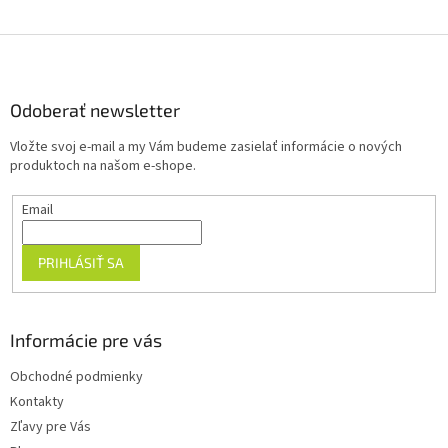
Z
á
p
ä
Odoberať newsletter
t
Vložte svoj e-mail a my Vám budeme zasielať informácie o nových
i
produktoch na našom e-shope.
e
Email
PRIHLÁSIŤ SA
Informácie pre vás
Obchodné podmienky
Kontakty
Zľavy pre Vás