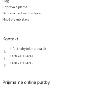
Blog
Doprava a platba
Ochrana osobných údajov
Množstevné zľavy
Kontakt
info
@
nabytokmorava.sk
+420 731184215
+420 731184215
Prijímame online platby