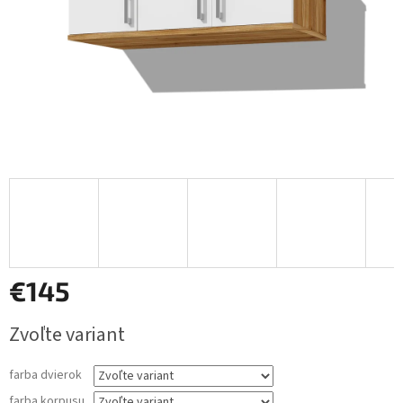
€145
Jednotková
Zvoľte variant
cena:
farba dvierok
farba korpusu