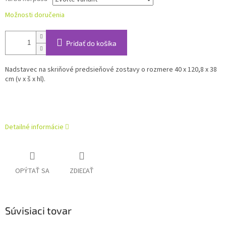
Možnosti doručenia
Pridať do košíka
Nadstavec na skriňové predsieňové zostavy o rozmere 40 x 120,8 x 38
cm (v x š x hl).
Detailné informácie
OPÝTAŤ SA
ZDIEĽAŤ
Súvisiaci tovar