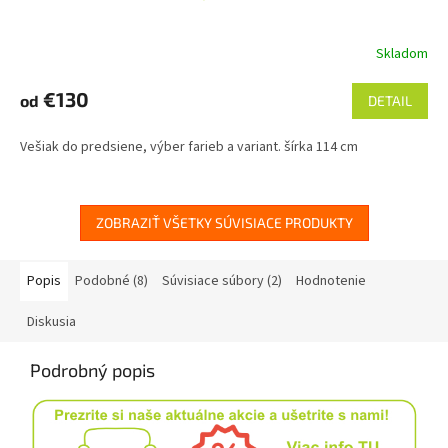
Skladom
€130
od
DETAIL
Vešiak do predsiene, výber farieb a variant. šírka 114 cm
ZOBRAZIŤ VŠETKY SÚVISIACE PRODUKTY
Popis
Podobné (8)
Súvisiace súbory (2)
Hodnotenie
Diskusia
Podrobný popis