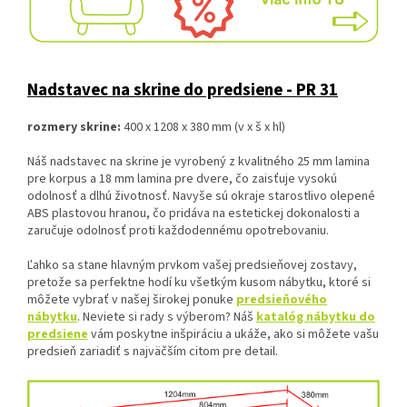
Nadstavec na skrine do predsiene - PR 31
rozmery skrine:
400 x 1208 x 380 mm (v x š x hl)
Náš nadstavec na skrine je vyrobený z kvalitného 25 mm lamina
pre korpus a 18 mm lamina pre dvere, čo zaisťuje vysokú
odolnosť a dlhú životnosť. Navyše sú okraje starostlivo olepené
ABS plastovou hranou, čo pridáva na estetickej dokonalosti a
zaručuje odolnosť proti každodennému opotrebovaniu.
Ľahko sa stane hlavným prvkom vašej predsieňovej zostavy,
pretože sa perfektne hodí ku všetkým kusom nábytku, ktoré si
môžete vybrať v našej širokej ponuke
predsieňového
nábytku
. Neviete si rady s výberom? Náš
katalóg nábytku do
predsiene
vám poskytne inšpiráciu a ukáže, ako si môžete vašu
predsieň zariadiť s najväčším citom pre detail.