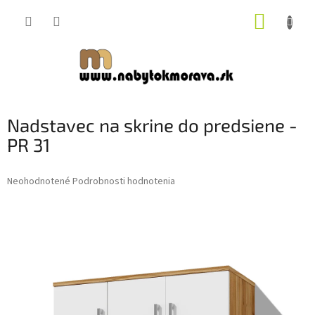
Prejsť
NÁKUP
na
obsah
KOŠÍK
Nadstavec na skrine do predsiene -
PR 31
Priemerné
Neohodnotené
Podrobnosti hodnotenia
hodnotenie
produktu
je
0,0
z
5
hviezdičiek.