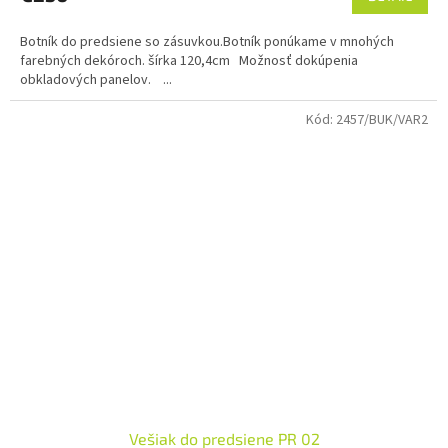
Botník do predsiene so zásuvkou.Botník ponúkame v mnohých
farebných dekóroch. šírka 120,4cm Možnosť dokúpenia
obkladových panelov. ...
Kód:
2457/BUK/VAR2
Vešiak do predsiene PR 02