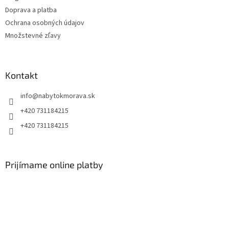
Doprava a platba
Ochrana osobných údajov
Množstevné zľavy
Kontakt
info
@
nabytokmorava.sk
+420 731184215
+420 731184215
Prijímame online platby