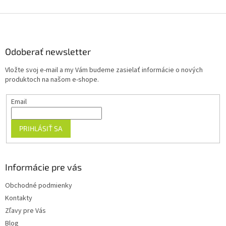
Z
á
p
ä
Odoberať newsletter
t
Vložte svoj e-mail a my Vám budeme zasielať informácie o nových
i
produktoch na našom e-shope.
e
Email
PRIHLÁSIŤ SA
Informácie pre vás
Obchodné podmienky
Kontakty
Zľavy pre Vás
Blog