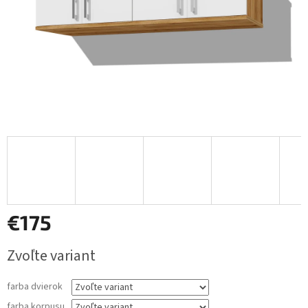
€175
Jednotková
Zvoľte variant
cena:
farba dvierok
farba korpusu