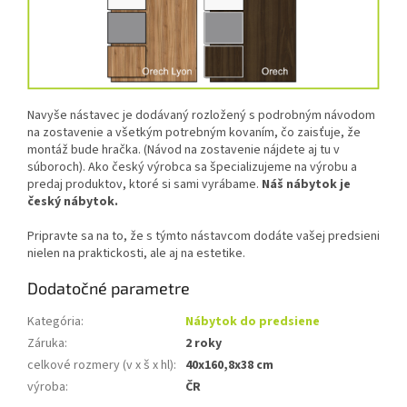
Navyše nástavec je dodávaný rozložený s podrobným návodom
na zostavenie a všetkým potrebným kovaním, čo zaisťuje, že
montáž bude hračka. (Návod na zostavenie nájdete aj tu v
súboroch). Ako český výrobca sa špecializujeme na výrobu a
predaj produktov, ktoré si sami vyrábame.
Náš nábytok je
český nábytok.
Pripravte sa na to, že s týmto nástavcom dodáte vašej predsieni
nielen na praktickosti, ale aj na estetike.
Dodatočné parametre
Kategória
:
Nábytok do predsiene
Záruka
:
2 roky
celkové rozmery (v x š x hl)
:
40x160,8x38 cm
výroba
:
ČR