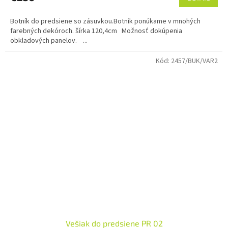
Botník do predsiene so zásuvkou.Botník ponúkame v mnohých
farebných dekóroch. šírka 120,4cm Možnosť dokúpenia
obkladových panelov. ...
Kód:
2457/BUK/VAR2
Vešiak do predsiene PR 02