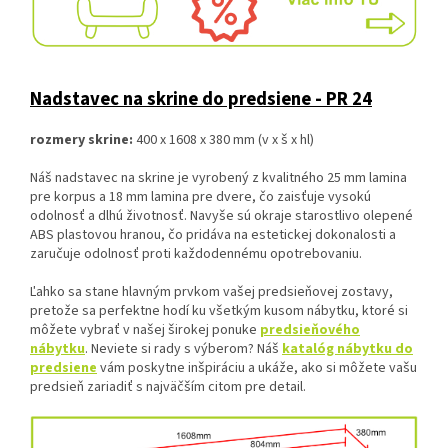
Nadstavec na skrine do predsiene - PR 24
rozmery skrine:
400 x 1608 x 380 mm (v x š x hl)
Náš nadstavec na skrine je vyrobený z kvalitného 25 mm lamina
pre korpus a 18 mm lamina pre dvere, čo zaisťuje vysokú
odolnosť a dlhú životnosť. Navyše sú okraje starostlivo olepené
ABS plastovou hranou, čo pridáva na estetickej dokonalosti a
zaručuje odolnosť proti každodennému opotrebovaniu.
Ľahko sa stane hlavným prvkom vašej predsieňovej zostavy,
pretože sa perfektne hodí ku všetkým kusom nábytku, ktoré si
môžete vybrať v našej širokej ponuke
predsieňového
nábytku
. Neviete si rady s výberom? Náš
katalóg nábytku do
predsiene
vám poskytne inšpiráciu a ukáže, ako si môžete vašu
predsieň zariadiť s najväčším citom pre detail.