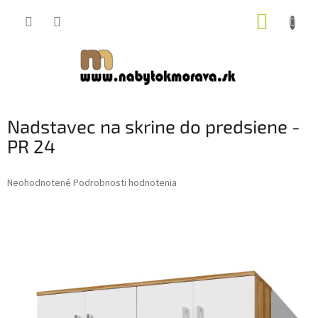
Prejsť
NÁKUP
na
obsah
KOŠÍK
Nadstavec na skrine do predsiene -
PR 24
Priemerné
Neohodnotené
Podrobnosti hodnotenia
hodnotenie
produktu
je
0,0
z
5
hviezdičiek.