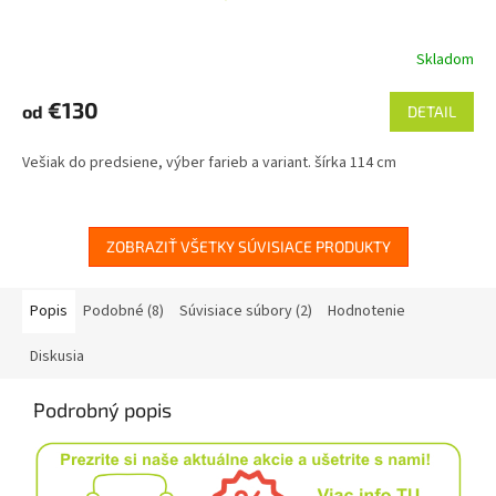
Skladom
€130
od
DETAIL
Vešiak do predsiene, výber farieb a variant. šírka 114 cm
ZOBRAZIŤ VŠETKY SÚVISIACE PRODUKTY
Popis
Podobné (8)
Súvisiace súbory (2)
Hodnotenie
Diskusia
Podrobný popis