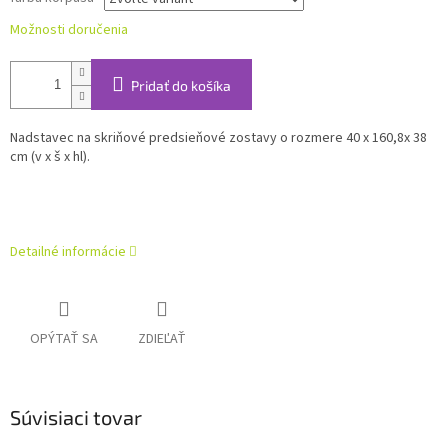
Možnosti doručenia
Pridať do košíka
Nadstavec na skriňové predsieňové zostavy o rozmere 40 x 160,8x 38
cm (v x š x hl).
Detailné informácie
OPÝTAŤ SA
ZDIEĽAŤ
Súvisiaci tovar