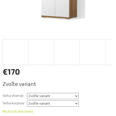
€170
Jednotková
Zvoľte variant
cena:
farba dvierok
farba korpusu
Možnosti doručenia