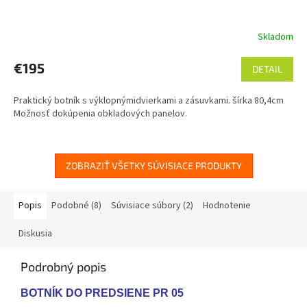
Skladom
€195
DETAIL
Praktický botník s výklopnýmidvierkami a zásuvkami. šírka 80,4cm
Možnosť dokúpenia obkladových panelov.
ZOBRAZIŤ VŠETKY SÚVISIACE PRODUKTY
Popis
Podobné (8)
Súvisiace súbory (2)
Hodnotenie
Diskusia
Podrobný popis
BOTNÍK DO PREDSIENE PR 05 