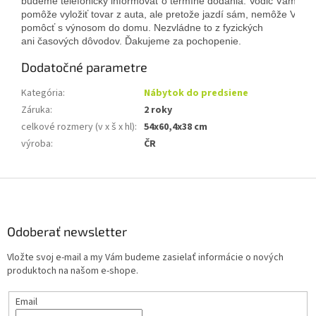
budeme telefonicky informovať o termíne dodania. Vodič Vám 
pomôže vyložiť tovar z auta, ale pretože jazdí sám, nemôže Vám 
pomôcť s výnosom do domu. Nezvládne to z fyzických
ani časových dôvodov. Ďakujeme za pochopenie.
Dodatočné parametre
Kategória
:
Nábytok do predsiene
Záruka
:
2 roky
celkové rozmery (v x š x hl)
:
54x60,4x38 cm
výroba
:
ČR
Z
á
p
ä
Odoberať newsletter
t
Vložte svoj e-mail a my Vám budeme zasielať informácie o nových
i
produktoch na našom e-shope.
e
Email