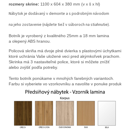
rozmery skrine:
 1100 x 604 x 380 mm (v x š x hl)
Nábytok je dodávaný v demonte a s podrobným návodom
na jeho zostavenie (nájdete tiež v súboroch na stiahnutie).
Botník je vyrobený z kvalitného 25mm a 18 mm lamina 
a olepený ABS hranou.
Policová skriňa má dvoje plné dvierka s plastovými úchytkami, 
ktoré uchránia Vaše uložené veci pred akýmkoľvek prachom. 
Skrinka má 3 nastaviteľné police, ktoré si môžete znížiť 
alebo zvýšiť podľa potreby.
Tento botník ponúkame v mnohých farebných variantoch. 
Farbu si vyberiete vo vzorkovníku a navolíte v ponuke produktu.