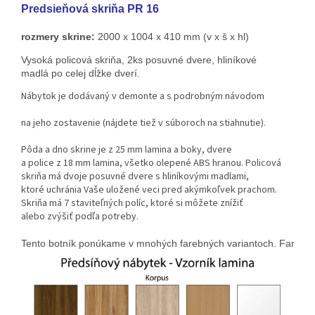
Predsieňová skriňa PR 16
rozmery skrine:
 2000 x 1004 x 410 mm (v x š x hl)
Vysoká policová skriňa, 2ks posuvné dvere, hliníkové 
madlá po celej dĺžke dverí.
Nábytok je dodávaný v demonte a s podrobným návodom
na jeho zostavenie (nájdete tiež v súboroch na stiahnutie).
Pôda a dno skrine je z 25 mm lamina a boky, dvere
a police z 18 mm lamina, všetko olepené ABS hranou. Policová
skriňa má dvoje posuvné dvere s hliníkovými madlami,
ktoré uchránia Vaše uložené veci pred akýmkoľvek prachom.
Skriňa má 7 staviteľných políc, ktoré si môžete znížiť
alebo zvýšiť podľa potreby.
Tento botník ponúkame v mnohých farebných variantoch. 
Farbu s