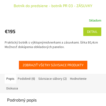
Botník do predsiene - botník PR 03 - ZÁSUVKY
Skladom
€195
DETAIL
Praktický botník s výklopnýmidvierkami a zásuvkami. šírka 80,4cm
Možnosť dokúpenia obkladových panelov.
ZOBRAZIŤ VŠETKY SÚVISIACE PRODUKTY
Popis
Podobné (6)
Súvisiace súbory (2)
Hodnotenie
Diskusia
Podrobný popis