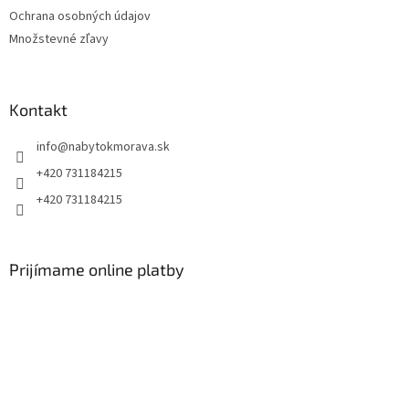
Ochrana osobných údajov
Množstevné zľavy
Kontakt
info
@
nabytokmorava.sk
+420 731184215
+420 731184215
Prijímame online platby