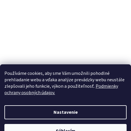
Používáme cookies, aby sme Vám umožnili pohodlné
prehliadanie webu a vďaka analýze prevádzky webu neustále
zlepšovali jeho funkcie, výkon a použiteľnosť.
Podmienky
ochrany osobných údajov.
Vytvoril Shoptet
Nastavenie
Copyright 2026
Nabytokmorava
. Všetky práva vyhradené.
Upraviť