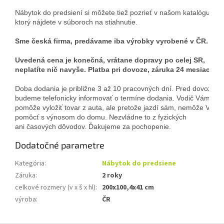
Nábytok do predsiení si môžete tiež pozrieť v našom katalógu,
ktorý nájdete v súboroch na stiahnutie. 
Sme česká firma, predávame iba výrobky vyrobené v ČR.
Uvedená cena je konečná, vrátane dopravy po celej SR, 
neplatíte nič navyše. Platba pri dovoze, záruka 24 mesiacov
. 
Doba dodania je približne 3 až 10 pracovných dní. Pred dovozom
budeme telefonicky informovať o termíne dodania. Vodič Vám 
pomôže vyložiť tovar z auta, ale pretože jazdí sám, nemôže Vám 
pomôcť s výnosom do domu. Nezvládne to z fyzických
ani časových dôvodov. Ďakujeme za pochopenie.
Dodatočné parametre
Kategória
:
Nábytok do predsiene
Záruka
:
2 roky
celkové rozmery (v x š x hl)
:
200x100,4x41 cm
výroba
:
ČR