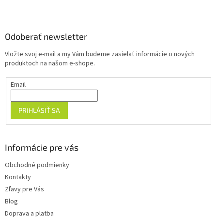
Z
á
p
ä
Odoberať newsletter
t
Vložte svoj e-mail a my Vám budeme zasielať informácie o nových
i
produktoch na našom e-shope.
e
Email
PRIHLÁSIŤ SA
Informácie pre vás
Obchodné podmienky
Kontakty
Zľavy pre Vás
Blog
Doprava a platba