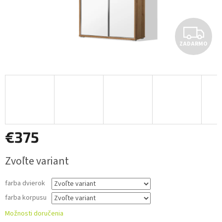
Z
ZADARMO
A
D
A
R
M
€375
O
Jednotková
Zvoľte variant
cena:
farba dvierok
farba korpusu
Možnosti doručenia