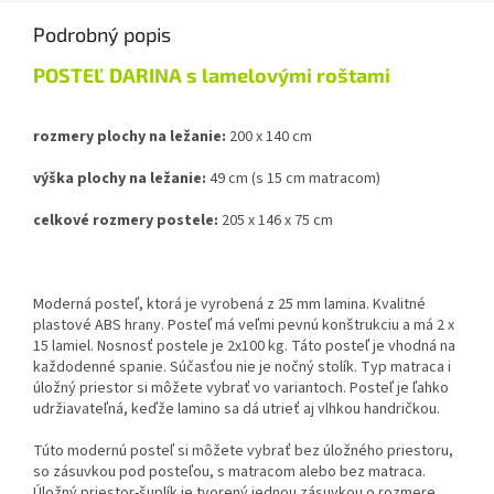
Podrobný popis
POSTEĽ DARINA s lamelovými roštami
rozmery plochy na ležanie:
200 x 140 cm
výška plochy na ležanie:
49 cm (s 15 cm matracom)
celkové rozmery postele:
205 x 146 x 75 cm
Moderná posteľ, ktorá je vyrobená z 25 mm lamina. Kvalitné
plastové ABS hrany. Posteľ má veľmi pevnú konštrukciu a má 2 x
15 lamiel. Nosnosť postele je 2x100 kg. Táto posteľ je vhodná na
každodenné spanie. Súčasťou nie je nočný stolík. Typ matraca i
úložný priestor si môžete vybrať vo variantoch. Posteľ je ľahko
udržiavateľná, keďže lamino sa dá utrieť aj vlhkou handričkou.
Túto modernú posteľ si môžete vybrať bez úložného priestoru,
so zásuvkou pod posteľou, s matracom alebo bez matraca.
Úložný priestor-šuplík je tvorený jednou zásuvkou o rozmere