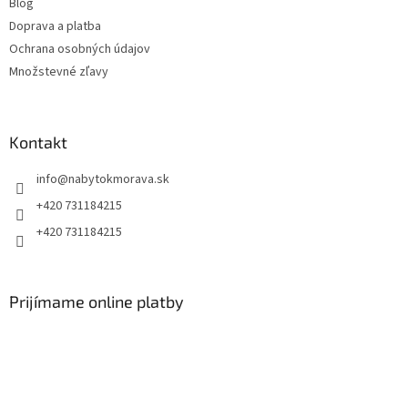
Blog
Doprava a platba
Ochrana osobných údajov
Množstevné zľavy
Kontakt
info
@
nabytokmorava.sk
+420 731184215
+420 731184215
Prijímame online platby