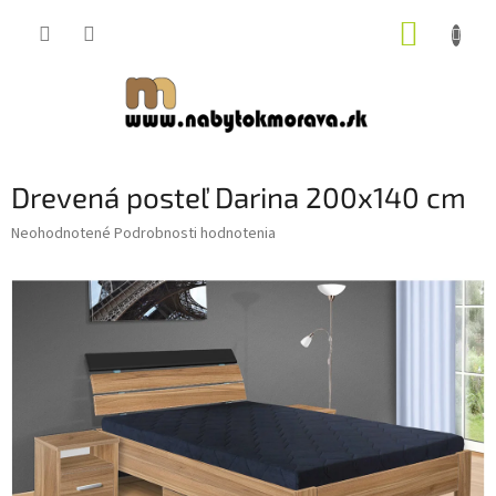
Prejsť
NÁKUP
na
obsah
KOŠÍK
Drevená posteľ Darina 200x140 cm
Priemerné
Neohodnotené
Podrobnosti hodnotenia
hodnotenie
produktu
je
0,0
z
5
hviezdičiek.