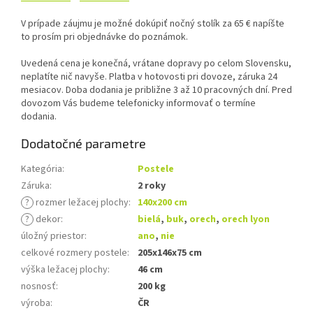
V prípade záujmu je možné dokúpiť nočný stolík za 65 € napíšte
to prosím pri objednávke do poznámok.
Uvedená cena je konečná, vrátane dopravy po celom Slovensku,
neplatíte nič navyše. Platba v hotovosti pri dovoze, záruka 24
mesiacov. Doba dodania je približne 3 až 10 pracovných dní. Pred
dovozom Vás budeme telefonicky informovať o termíne
dodania.
Dodatočné parametre
Kategória
:
Postele
Záruka
:
2 roky
?
rozmer ležacej plochy
:
140x200 cm
?
dekor
:
bielá
,
buk
,
orech
,
orech lyon
úložný priestor
:
ano
,
nie
celkové rozmery postele
:
205x146x75 cm
výška ležacej plochy
:
46 cm
nosnosť
:
200 kg
výroba
:
ČR