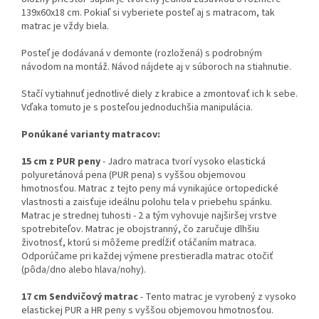
139x60x18 cm. Pokiaľ si vyberiete posteľ aj s matracom, tak
matrac je vždy biela.
Posteľ je dodávaná v demonte (rozložená) s podrobným
návodom na montáž. Návod nájdete aj v súboroch na stiahnutie.
Stačí vytiahnuť jednotlivé diely z krabice a zmontovať ich k sebe.
Vďaka tomuto je s posteľou jednoduchšia manipulácia.
Ponúkané varianty matracov:
15 cm z PUR peny
- Jadro matraca tvorí vysoko elastická
polyuretánová pena (PUR pena) s vyššou objemovou
hmotnosťou. Matrac z tejto peny má vynikajúce ortopedické
vlastnosti a zaisťuje ideálnu polohu tela v priebehu spánku.
Matrac je strednej tuhosti - 2 a tým vyhovuje najširšej vrstve
spotrebiteľov. Matrac je obojstranný, čo zaručuje dlhšiu
životnosť, ktorú si môžeme predĺžiť otáčaním matraca.
Odporúčame pri každej výmene prestieradla matrac otočiť
(pôda/dno alebo hlava/nohy).
17 cm Sendvičový matrac
- Tento matrac je vyrobený z vysoko
elastickej PUR a HR peny s vyššou objemovou hmotnosťou.