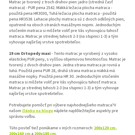
Matrac je tvorený z troch druhov pien: jadro (stredná časť
matraca) - PUR pena 2542. Mäkká ležacia plocha matraca -
použitá pena HR3030, Tuhá ležacia plocha matraca - použitá
pena HR3538. Lehacie plochy matraca sú z dvoch odlišných pien,
opatrené na oboch stranách masážnymi nopmi. Jednoduchým
otočením matraca si môžete voliť pre Vás vyhovujúcu tuhosť
matraca. Matrac je strednej tuhosti 2-3 (na stupnici 1-3) a tým
vyhovuje najširšej vrstve spotrebiteľov.
19 cm Ortopedy maxi
- Tento matrac je vyrobený z vysoko
elastickej PUR peny, s vyššou objemovou hmotnosťou. Matrac je
tvorený z dvoch druhov pien. Jedna strana matraca je rovná a
tuhá. Použitá pena PUR 28, druhá strana matraca mäkká má
masážne nopky. Použitá pena HR 30. Jednoduchým otočením
matraca si môžete voliť pre Vás vyhovujúcu tuhosť matraca.
Matrac je strednej tuhosti 2-3 (na stupnici 1-3) a tým vyhovuje
najširšej vrstve spotrebiteľov.
Potrebujete pomôcť pri výbere najvhodnejšieho matraca?V
našom
článku na blogu
nájdete najdôležitejšie aspekty pre
správnu voľbu.
Túto posteľ tiež ponúkame v iných rozmeroch:
200x120 cm
,
200x160 cm
a
200x180 cm
.