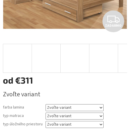
Z
ZADARMO
A
D
A
R
M
od
€311
O
Jednotková
Zvoľte variant
cena:
farba lamina
typ matraca
typ úložného priestoru