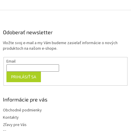
Z
á
p
ä
Odoberať newsletter
t
Vložte svoj e-mail a my Vám budeme zasielať informácie o nových
i
produktoch na našom e-shope.
e
Email
PRIHLÁSIŤ SA
Informácie pre vás
Obchodné podmienky
Kontakty
Zľavy pre Vás