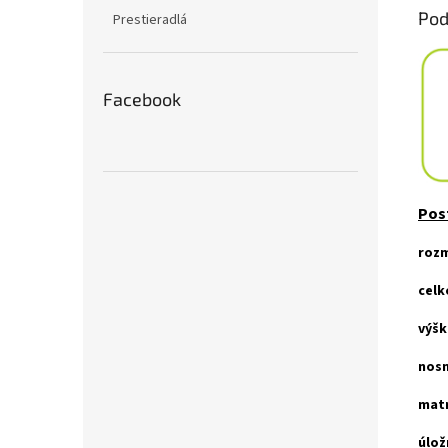
Pod
Prestieradlá
Facebook
Pos
rozm
celk
výšk
nosn
matr
úlož