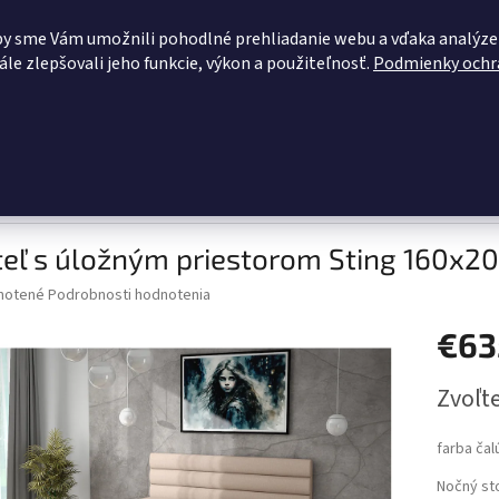
OBCHODNÉ PODMIENKY
KONTAKTY
ZĽAVY PRE VÁS
BLOG
by sme Vám umožnili pohodlné prehliadanie webu a vďaka analýze
le zlepšovali jeho funkcie, výkon a použiteľnosť.
Podmienky ochr
HĽADAŤ
dacie súpravy
Pohovky
Kuchynské linky
Šatníková zosta
Posteľ s úložným priestorom Sting 160x200 cm
teľ s úložným priestorom Sting 160x2
né
notené
Podrobnosti hodnotenia
nie
€63
u
Jednotk
Zvoľte
cena:
iek.
farba čal
Nočný sto