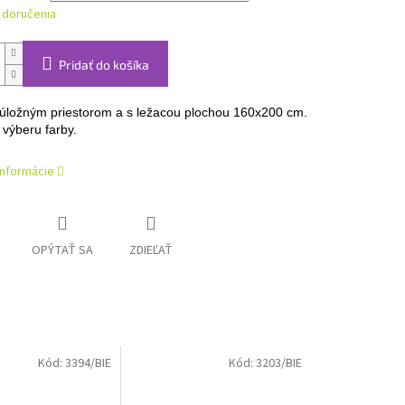
 doručenia
Pridať do košíka
 úložným priestorom a s ležacou plochou 160x200 cm.
výberu farby.
informácie
OPÝTAŤ SA
ZDIEĽAŤ
Kód:
3394/BIE
Kód:
3203/BIE