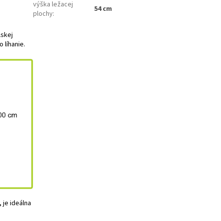
výška ležacej
54 cm
plochy
:
lskej
 líhanie.
 je ideálna