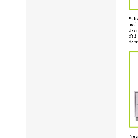
Potr
nočn
dva 
ďalš
dopr
Prez