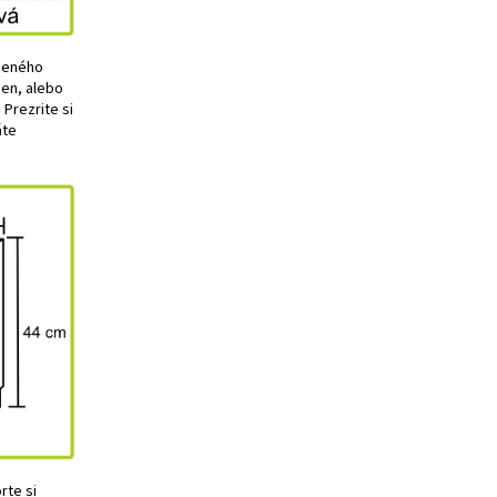
úneného
den, alebo
Prezrite si
áte
orte si