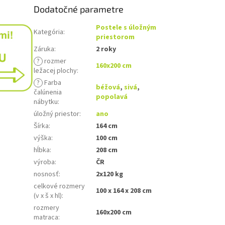
Dodatočné parametre
Postele s úložným
Kategória
:
priestorom
Záruka
:
2 roky
?
rozmer
160x200 cm
ležacej plochy
:
?
Farba
béžová
,
sivá
,
čalúnenia
popolavá
nábytku
:
úložný priestor
:
ano
Šírka
:
164 cm
výška
:
100 cm
hĺbka
:
208 cm
výroba
:
ČR
nosnosť
:
2x120 kg
celkové rozmery
100 x 164 x 208 cm
(v x š x hl)
:
rozmery
160x200 cm
matraca
: