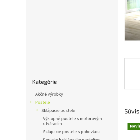
Preskočiť
Kategórie
kategórie
Akčné výrobky
Postele
Súvis
Sklápacie postele
Výklopné postele s motorovým
otváraním
Novi
Sklápacie postele s pohovkou