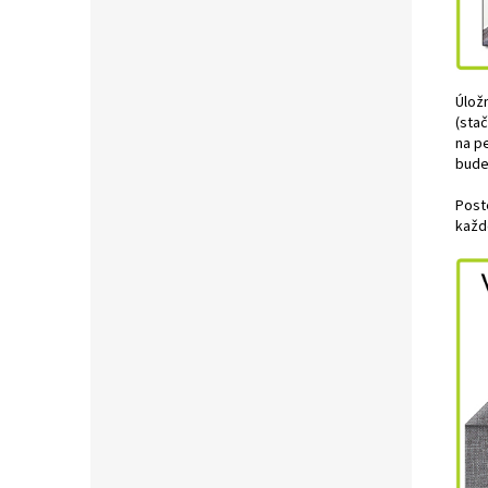
Úložn
(sta
na p
bude
Post
každ