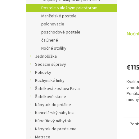
Doplnky k sklápacím posteliam
Postele s úložným priestorom
Manželské postele
polohovacie
poschodové postele
Noční
čalúnené
Nočné stolíky
Jednolôžka
Sedacie súpravy
€11
Pohovky
Kuchynské linky
Kvalit
v mode
Šatníková zostava Pavla
Ponúk
Šatníkové skrine
mnohýc
Nábytok do jedálne
Kombin
posteľ
Kancelárský nábytok
zvýho
Kúpeľňový nábytok
Popi
Nábytok do predsiene
Matrace