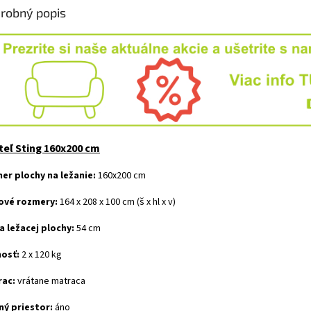
robný popis
teľ Sting 160x200 cm
er plochy na ležanie:
160x200 cm
ové rozmery:
164 x 208 x 100 cm (š x hl x v)
a ležacej plochy:
54 cm
osť:
2 x 120 kg
ac:
vrátane matraca
ný priestor:
áno