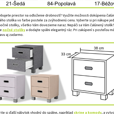
ebujete priestor na odloženie drobností? Využite možnosti dokúpenia čal
ého stolíka vo farbe postele za zvýhodnenú cenu. Vyberte si pri nákupe je
nočné stolíky, všetko Vám dovezieme naraz. Nepáči sa Vám čalúnený stolík? 
ie
nočné stolíky
a dodajte spálni elegantný ráz. Pri zakúpení s posteľou m
avu aj zadarmo.
rite si ďalší nábytok vhodný do spálne, napríklad
skrine a komody
, a vytv