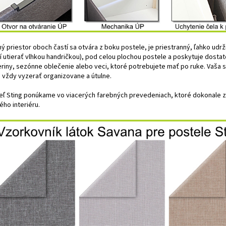
ý priestor oboch častí sa otvára z boku postele, je priestranný, ľahko udr
čí utierať vlhkou handričkou), pod celou plochou postele a poskytuje dosta
eriny, sezónne oblečenie alebo veci, ktoré potrebujete mať po ruke. Vaša s
 vždy vyzerať organizovane a útulne.
eľ Sting ponúkame vo viacerých farebných prevedeniach, ktoré dokonale 
ého interiéru.