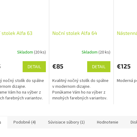
 stolek Alfa 63
Noční stolek Alfa 64
Nástenná
Skladom
(20 ks)
Skladom
(20 ks)
5
€85
€125
DETAIL
DETAIL
ný nočný stolík do spálne
Kvalitný nočný stolík do spálne
Moderná po
rnom dizajne.
v modernom dizajne.
ame Vám ho na výber z
Ponúkame Vám ho na výber z
h farebných variantov.
mnohých farebných variantov.
ujte nočný stolík s
Kúpte si k tomuto nočnému
ou Kongo a využite
stolíku aj skriňu, komodu alebo
dnenú cenu!
posteľ v...
s
Podobné (4)
Súvisiace súbory (1)
Hodnotenie
Dis