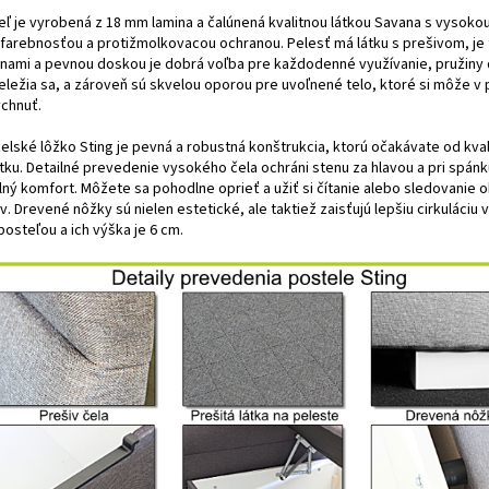
eľ je vyrobená z 18 mm lamina a čalúnená kvalitnou látkou Savana s vysoko
efarebnosťou a protižmolkovacou ochranou. Pelesť má látku s prešivom, je
inami a pevnou doskou je dobrá voľba pre každodenné využívanie, pružiny d
eležia sa, a zároveň sú skvelou oporou pre uvoľnené telo, ktoré si môže v 
chnuť.
elské lôžko Sting je pevná a robustná konštrukcia, ktorú očakávate od kva
tku. Detailné prevedenie vysokého čela ochráni stenu za hlavou a pri spánk
lný komfort. Môžete sa pohodlne oprieť a užiť si čítanie alebo sledovanie
v. Drevené nôžky sú nielen estetické, ale taktiež zaisťujú lepšiu cirkuláciu
osteľou a ich výška je 6 cm.