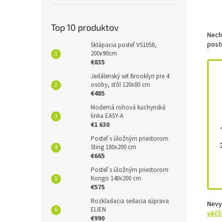
Top 10 produktov
Nech
poste
Sklápacia posteľ VS1056,
200x90cm
€835
Jedálenský set Brooklyn pre 4
osoby, stôl 120x80 cm
€485
Moderná rohová kuchynská
linka EASY-A
€1 630
Posteľ s úložným priestorom
Sting 180x200 cm
€665
Posteľ s úložným priestorom
Kongo 140x200 cm
€575
Rozkladacia sedacia súprava
Nevy
ELIEN
väčš
€990