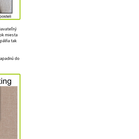
žiavateľný
tok miesta
pálňa tak
zapadnú do