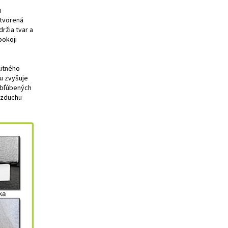
u
 tvorená
ržia tvar a
pokoji
litného
u zvyšuje
 obľúbených
 vzduchu