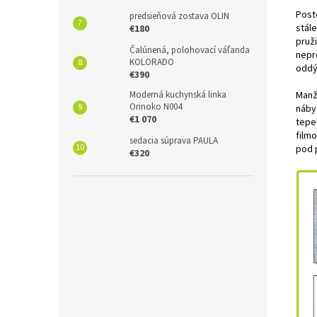
Post
predsieňová zostava OLIN
stál
€180
pruž
Čalúnená, polohovací váľanda
nepr
KOLORADO
oddý
€390
Moderná kuchynská linka
Manž
Orinoko N004
náby
€1 070
tepe
filmo
sedacia súprava PAULA
pod p
€320