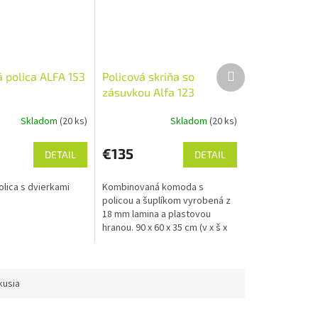
Ďalší
 polica ALFA 153
Policová skriňa so
produkt
zásuvkou Alfa 123
Skladom
(20 ks)
Skladom
(20 ks)
€135
DETAIL
DETAIL
lica s dvierkami
Kombinovaná komoda s
policou a šuplíkom vyrobená z
18 mm lamina a plastovou
hranou. 90 x 60 x 35 cm (v x š x
hl) Na výber mnoho dekorov
lamin. Doprava po celej SR
zadarmo.
kusia