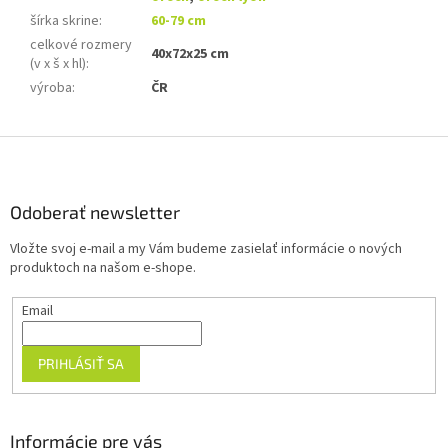
šírka skrine
:
60-79 cm
celkové rozmery
40x72x25 cm
(v x š x hl)
:
výroba
:
ČR
Z
á
p
ä
Odoberať newsletter
t
Vložte svoj e-mail a my Vám budeme zasielať informácie o nových
i
produktoch na našom e-shope.
e
Email
PRIHLÁSIŤ SA
Informácie pre vás