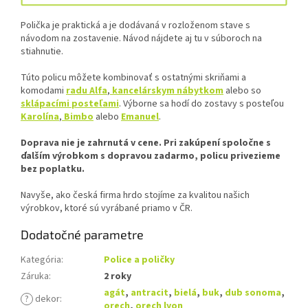
Polička je praktická a je dodávaná v rozloženom stave s
návodom na zostavenie. Návod nájdete aj tu v súboroch na
stiahnutie.
Túto policu môžete kombinovať s ostatnými skriňami a
komodami
radu Alfa
,
kancelárskym nábytkom
alebo so
sklápacími posteľami
. Výborne sa hodí do zostavy s posteľou
Karolína
,
Bimbo
alebo
Emanuel
.
Doprava nie je zahrnutá v cene. Pri zakúpení spoločne s
ďalším výrobkom s dopravou zadarmo, policu privezieme
bez poplatku.
Navyše, ako česká firma hrdo stojíme za kvalitou našich
výrobkov, ktoré sú vyrábané priamo v ČR.
Dodatočné parametre
Kategória
:
Police a poličky
Záruka
:
2 roky
agát
,
antracit
,
bielá
,
buk
,
dub sonoma
,
?
dekor
:
orech
,
orech lyon