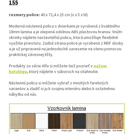
155
rozmery police:
40 x 72,4 x 25 cm (v x š x hl)
Moderná nástenná polica s dvierkami je vyrobená z kvalitného
18mm lamina a je olepená odolnou ABS plastovou hranou. Vnútri
skrinky nájdete nastaviteľnú policu, ktorá umožňuje flexibilné
využitie priestoru. Zadná strana police je vyrobená z MDF dosky
a je už pripravená na jednoduché zavesenie na stenu pomocou
praktickej závesnej lišty.
Produkty zo série Alfa si môžete tiež pozrieť v
našom
katalógu
, ktorý nájdete v súboroch na stiahnutie.
Nástennú policu si môžete vybrať z mnohých farebných
variantov a zladiť si ju k svojmu interiéru alebo k ostatnému
nábytku od nás.