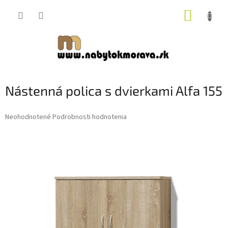
Prejsť
NÁKUP
na
obsah
KOŠÍK
Nástenná polica s dvierkami Alfa 155
Priemerné
Neohodnotené
Podrobnosti hodnotenia
hodnotenie
produktu
je
0,0
z
5
hviezdičiek.