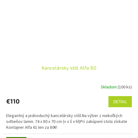
Kancelársky stôl Alfa 80
Skladom
(100 ks)
€110
DETAIL
Elegantný a jednoduchý kancelársky stôl.Na výber z niekoľkých
odtieňov lamin. 74 x 80 x 70 cm (v x š x hl)Pri zakúpení stola získate
Kontajner Alfa 61 len za 80€!