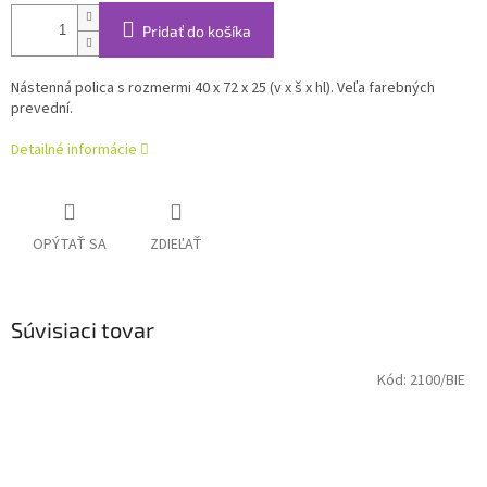
Pridať do košíka
Nástenná polica s rozmermi 40 x 72 x 25 (v x š x hl). Veľa farebných
prevední.
Detailné informácie
OPÝTAŤ SA
ZDIEĽAŤ
Súvisiaci tovar
Kód:
2100/BIE