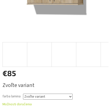
€85
Jednotková
Zvoľte variant
cena:
farba lamina
Možnosti doručenia