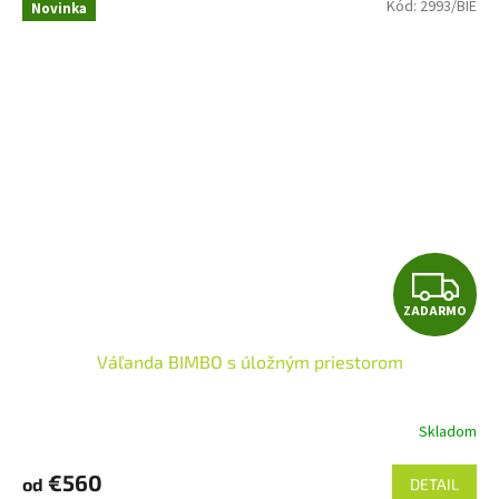
Kód:
2993/BIE
Novinka
Z
ZADARMO
A
Váľanda BIMBO s úložným priestorom
D
A
Skladom
R
€560
od
DETAIL