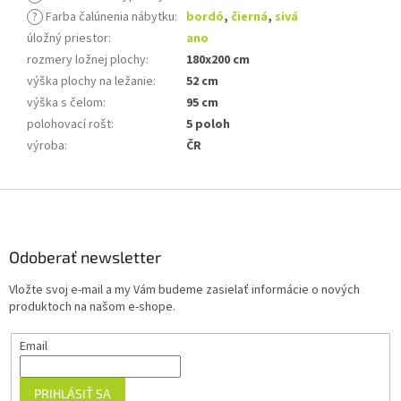
?
Farba čalúnenia nábytku
:
bordó
,
čierná
,
sivá
úložný priestor
:
ano
rozmery ložnej plochy
:
180x200 cm
výška plochy na ležanie
:
52 cm
výška s čelom
:
95 cm
polohovací rošt
:
5 poloh
výroba
:
ČR
Z
á
p
ä
Odoberať newsletter
t
Vložte svoj e-mail a my Vám budeme zasielať informácie o nových
i
produktoch na našom e-shope.
e
Email
PRIHLÁSIŤ SA