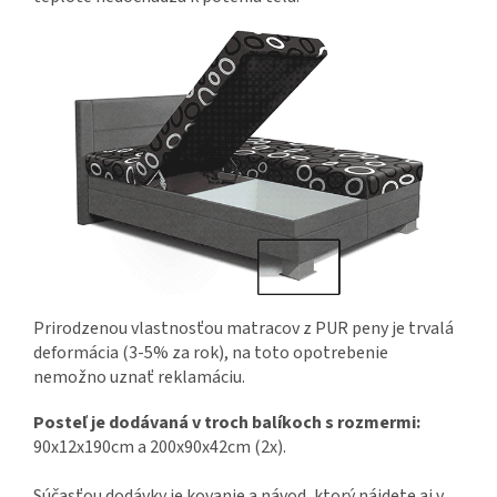
Prirodzenou vlastnosťou matracov z PUR peny je trvalá
deformácia
(3-5% za rok), na toto opotrebenie
nemožno uznať reklamáciu.
Posteľ je dodávaná v troch balíkoch s rozmermi:
90x12x190cm a 200x90x42cm (2x).
Súčasťou dodávky je kovanie a návod,
ktorý
nájdete aj v