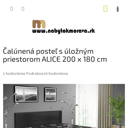
Prejsť
NÁKUP
na
obsah
KOŠÍK
Čalúnená posteľ s úložným
priestorom ALICE 200 x 180 cm
Priemerné
1 hodnotenie
Podrobnosti hodnotenia
hodnotenie
produktu
je
5,0
z
5
hviezdičiek.