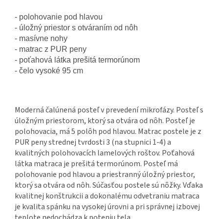
- polohovanie pod hlavou
- úložný priestor s otváraním od nôh

- masívne nohy

- matrac z PUR peny

- poťahová látka prešitá termorúnom

Moderná čalúnená posteľ v prevedení mikrofázy. Posteľ s
úložným priestorom, ktorý sa otvára od nôh. Posteľ je
polohovacia, má 5 polôh pod hlavou. Matrac postele je z
PUR peny strednej tvrdosti 3 (na stupnici 1-4) a
kvalitných polohovacích lamelových roštov. Poťahová
látka matraca je prešitá termorúnom. Posteľ má
polohovanie pod hlavou a priestranný úložný priestor,
ktorý sa otvára od nôh. Súčasťou postele sú nôžky. Vďaka
kvalitnej konštrukcii a dokonalému odvetraniu matraca
je kvalita spánku na vysokej úrovni a pri správnej izbovej
teplote nedochádza k poteniu tela.