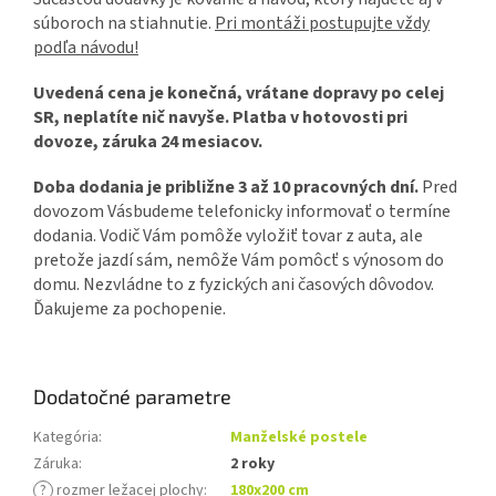
súboroch na stiahnutie
.
Pri montáži postupujte vždy
podľa návodu!
Uvedená cena je konečná, vrátane dopravy po celej
SR, neplatíte nič navyše. Platba v hotovosti pri
dovoze, záruka 24 mesiacov.
Doba dodania je približne 3 až 10 pracovných dní.
Pred
dovozom Vásbudeme telefonicky informovať o termíne
dodania. Vodič Vám pomôže vyložiť tovar z auta, ale
pretože jazdí sám, nemôže Vám pomôcť s výnosom do
domu. Nezvládne to z fyzických ani časových dôvodov.
Ďakujeme za pochopenie.
Dodatočné parametre
Kategória
:
Manželské postele
Záruka
:
2 roky
?
rozmer ležacej plochy
:
180x200 cm