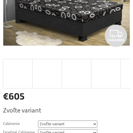
Z
ZADARMO
A
D
A
R
M
€605
O
Jednotková
Zvoľte variant
cena:
čalúnenie
farebné čalúnenie