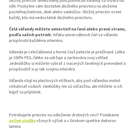
Úložný priestor umiestnený pod polovicou váľandy sa otvára od
nôh. Poskytne vám dostatok úložného priestoru na uloženie
posteľnej bielizne, diek alebo vankúšov. Úložný priestor ocení
každý, kto má nedostatok úložného priestoru.
Čelá váľandy môžete umiestniť na ľavú alebo pravú stranu,
podľa vašich potrieb
. Vďaka univerzálnosti čiel sa váľanda
prispôsobí každému interiéru.
Válenda je celočalúnená a horná časť peleste je prešívaná. Látka
je 100% PES, ľahko sa udržuje a zachováva svoj vzhľad.
Jednolôžko si môžete vybrať z viacerých farebných prevedení a
prispôsobiť si ju tak svojmu interiéru.
Váľanda stojí na plastových nôžkach, aby pod váľandou mohol
cirkulovať vzduch. Vankúšiky nie sú súčasťou, ale môžete si ich
kúpiť za príplatok.
Potrebujete priestor na odloženie drobných vecí? Ponúkame
nočné stolíky
rôznych výšok a v širokom spektre dekorov
lamina.