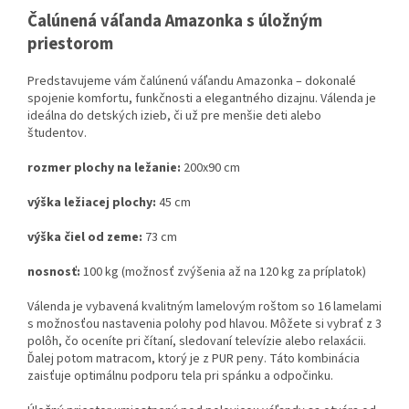
Čalúnená váľanda Amazonka s úložným
priestorom
Predstavujeme vám čalúnenú váľandu Amazonka – dokonalé
spojenie komfortu, funkčnosti a elegantného dizajnu. Válenda je
ideálna do detských izieb, či už pre menšie deti alebo
študentov.
rozmer plochy na ležanie:
200x90 cm
výška ležiacej plochy:
45 cm
výška čiel od zeme:
73 cm
nosnosť:
100 kg (možnosť zvýšenia až na 120 kg za príplatok)
Válenda je vybavená kvalitným lamelovým roštom so 16 lamelami
s možnosťou nastavenia polohy pod hlavou. Môžete si vybrať z 3
polôh, čo oceníte pri čítaní, sledovaní televízie alebo relaxácii.
Ďalej potom matracom, ktorý je z PUR peny. Táto kombinácia
zaisťuje optimálnu podporu tela pri spánku a odpočinku.