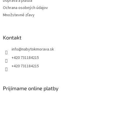
Doprava a platba
Ochrana osobných údajov
Množstevné zľavy
Kontakt
info
@
nabytokmorava.sk
+420 731184215
+420 731184215
Prijímame online platby