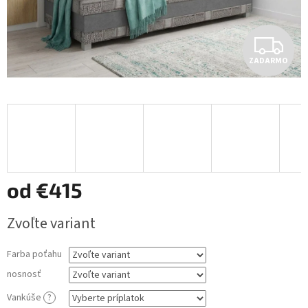
Z
ZADARMO
A
D
A
R
M
od
€415
O
Jednotková
Zvoľte variant
cena:
Farba poťahu
nosnosť
Vankúše
?