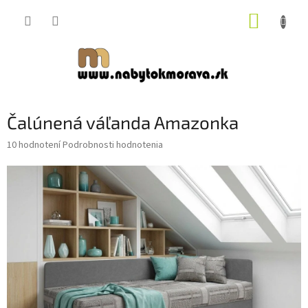
Prejsť
NÁKUP
na
obsah
KOŠÍK
Čalúnená váľanda Amazonka
Priemerné
10 hodnotení
Podrobnosti hodnotenia
hodnotenie
produktu
je
4,9
z
5
hviezdičiek.