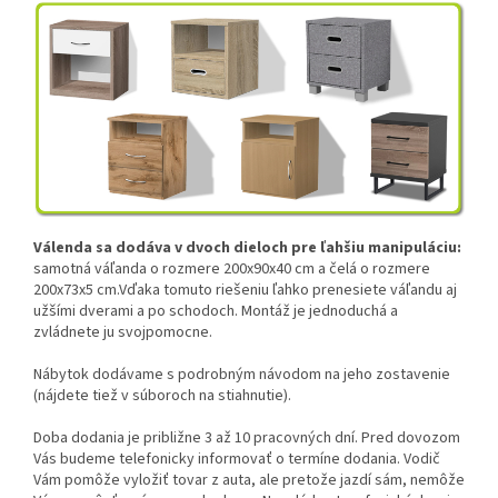
Válenda sa dodáva v dvoch dieloch pre ľahšiu manipuláciu:
samotná váľanda o rozmere 200x90x40 cm a čelá o rozmere
200x73x5 cm.Vďaka tomuto riešeniu ľahko prenesiete váľandu aj
užšími dverami a po schodoch. Montáž je jednoduchá a
zvládnete ju svojpomocne.
Nábytok dodávame s podrobným návodom na jeho zostavenie
(nájdete tiež v súboroch na stiahnutie).
Doba dodania je približne 3 až 10 pracovných dní. Pred dovozom
Vás budeme telefonicky informovať o termíne dodania. Vodič
Vám pomôže vyložiť tovar z auta, ale pretože jazdí sám, nemôže