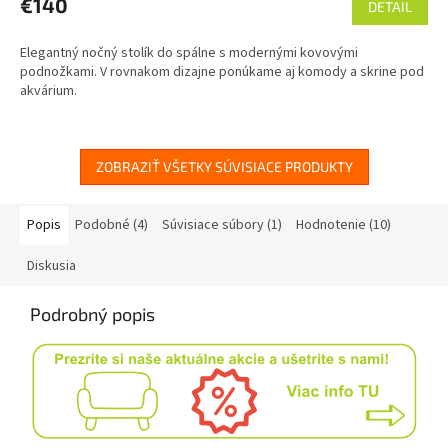
€140
DETAIL
Elegantný nočný stolík do spálne s modernými kovovými
podnožkami. V rovnakom dizajne ponúkame aj komody a skrine pod
akvárium.
ZOBRAZIŤ VŠETKY SÚVISIACE PRODUKTY
Popis
Podobné (4)
Súvisiace súbory (1)
Hodnotenie (10)
Diskusia
Podrobný popis