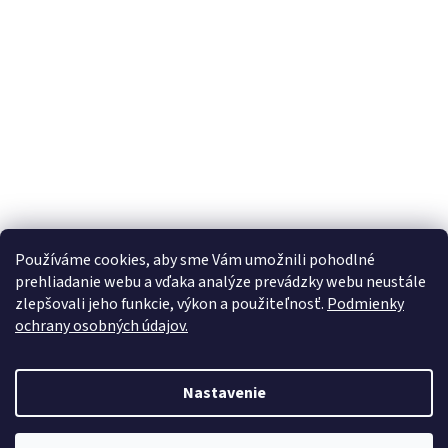
Používáme cookies, aby sme Vám umožnili pohodlné
prehliadanie webu a vďaka analýze prevádzky webu neustále
zlepšovali jeho funkcie, výkon a použiteľnosť.
Podmienky
ochrany osobných údajov.
Vytvoril Shoptet
Nastavenie
Copyright 2026
Nabytokmorava
. Všetky práva vyhradené.
Upraviť