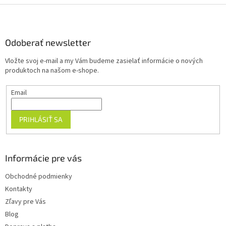
Z
á
p
ä
Odoberať newsletter
t
Vložte svoj e-mail a my Vám budeme zasielať informácie o nových
i
produktoch na našom e-shope.
e
Email
PRIHLÁSIŤ SA
Informácie pre vás
Obchodné podmienky
Kontakty
Zľavy pre Vás
Blog