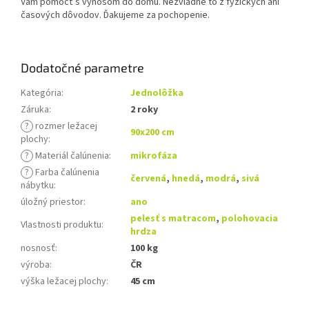
Vám pomôcť s výnosom do domu. Nezvládne to z fyzických ani
časových dôvodov. Ďakujeme za pochopenie.
Dodatočné parametre
Kategória
:
Jednolôžka
Záruka
:
2 roky
?
rozmer ležacej
90x200 cm
plochy
:
?
Materiál čalúnenia
:
mikrofáza
?
Farba čalúnenia
červená
,
hnedá
,
modrá
,
sivá
nábytku
:
úložný priestor
:
ano
pelesť s matracom
,
polohovacia
Vlastnosti produktu
:
hrdza
nosnosť
:
100 kg
výroba
:
ČR
výška ležacej plochy
:
45 cm