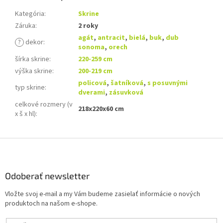
Kategória
:
Skrine
Záruka
:
2 roky
agát
,
antracit
,
bielá
,
buk
,
dub
?
dekor
:
sonoma
,
orech
šírka skrine
:
220-259 cm
výška skrine
:
200-219 cm
policová
,
šatníková
,
s posuvnými
typ skrine
:
dverami
,
zásuvková
celkové rozmery (v
218x220x60 cm
x š x hl)
:
Z
á
p
ä
Odoberať newsletter
t
Vložte svoj e-mail a my Vám budeme zasielať informácie o nových
i
produktoch na našom e-shope.
e