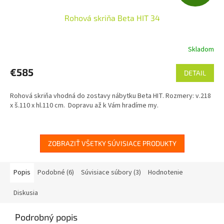
A
Rohová skriňa Beta HIT 34
D
A
Skladom
R
€585
DETAIL
M
Rohová skriňa vhodná do zostavy nábytku Beta HIT. Rozmery: v.218
O
x š.110 x hl.110 cm. Dopravu až k Vám hradíme my.
ZOBRAZIŤ VŠETKY SÚVISIACE PRODUKTY
Popis
Podobné (6)
Súvisiace súbory (3)
Hodnotenie
Diskusia
Podrobný popis