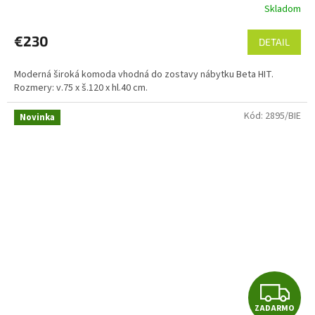
Skladom
€230
DETAIL
Moderná široká komoda vhodná do zostavy nábytku Beta HIT.
Rozmery: v.75 x š.120 x hl.40 cm.
Kód:
2895/BIE
Novinka
Z
ZADARMO