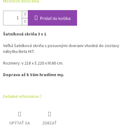
Možnosti doručenia
Pridať do košíka
Šatníková skriňa 3 v 1
Veľká šatníková skriňa s posuvnými dverami vhodná do zostavy
nábytku Beta HIT.
Rozmery: v.218 x š.220 x hl.60 cm.
Dopravu až k Vám hradíme my.
Detailné informácie
OPÝTAŤ SA
ZDIEĽAŤ