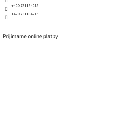
+420 731184215
+420 731184215
Prijímame online platby