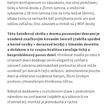
bielým kontajnerom so zásuvkami, má silný podstavec,
boky a hornú dosku z 25mm lamina, a vnútorné
vybavenie z 18 mm lamina (nie na trhu bežné 16mm),
vďaka tomu sa nemusíte báť prehýbania políc ani pod
vyššou záťažou. Dno zásuviek a chrbát sú z MDF dosky.
Táto šatníková skriňa s dvoma posuvnými dverami je
osadená značkovým kovaním Sevroll (zahŕňa spodné
a horné vozíky + dorazové brzdy) s tlmením dovretia
a doťahom a to svojou kvalitou zaručuje tichý a
bezproblémový posuv dverí.
Hliníkové madlá po oboch
stranách dverí dodávajú skrini elegantný vzhľad a
zároveň zabránia akémukoľvek prehnutiu, ktoré môže
vzniknúť pri dverách tejto veľkosti. Jednofarebná plocha
dverí je efektívne rozdelená bielym, 35cm širokým
pruhom, ohraničeným hliníkovou lištou.
Nábytok dodávame v rozloženom stave s podrobným
návodom na zostavenie (nájdete aj v súboroch na
stiahnutie), montáž je jednoduchá a rýchla.