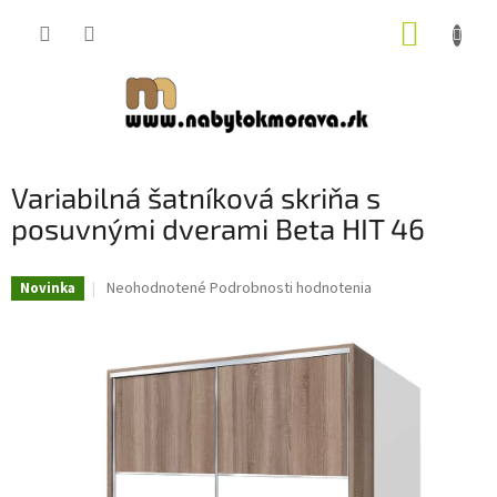
Prejsť
NÁKUP
na
obsah
KOŠÍK
Variabilná šatníková skriňa s
posuvnými dverami Beta HIT 46
Priemerné
Neohodnotené
Podrobnosti hodnotenia
Novinka
hodnotenie
produktu
je
0,0
z
5
hviezdičiek.