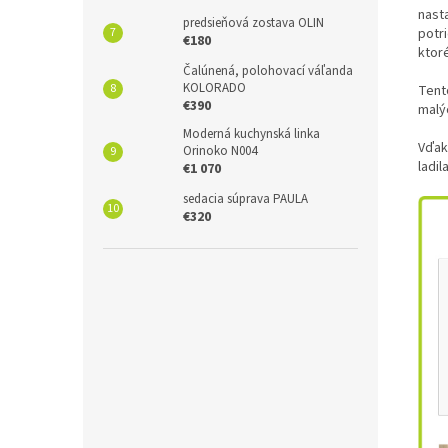
nast
predsieňová zostava OLIN
potr
€180
ktor
Čalúnená, polohovací váľanda
KOLORADO
Tent
€390
malý
Moderná kuchynská linka
Vďak
Orinoko N004
ladil
€1 070
sedacia súprava PAULA
€320