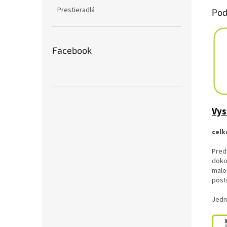
Prestieradlá
Pod
Facebook
Vys
celk
Pred
dokon
malo
post
Jedn