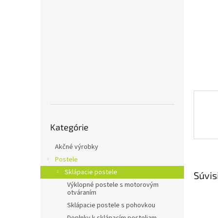
Preskočiť
Kategórie
kategórie
Akčné výrobky
Postele
Sklápacie postele
Súvis
Výklopné postele s motorovým
otváraním
Sklápacie postele s pohovkou