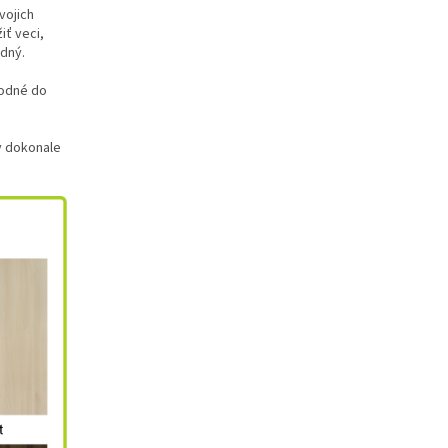
vojich
iť veci,
adný.
hodné do
y dokonale