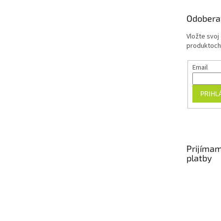
t
Odobera
i
e
Vložte svoj
produktoch
Email
PRIHL
Prijímam
platby