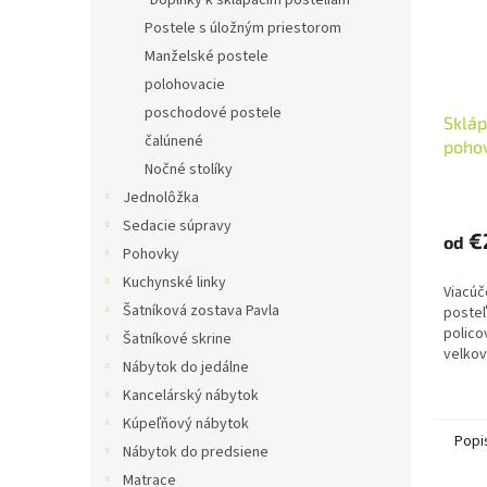
Doplnky k sklápacím posteliam
Postele s úložným priestorom
Manželské postele
polohovacie
poschodové postele
Skláp
čalúnené
pohov
Nočné stolíky
200x
Priem
Jednolôžka
hodno
Sedacie súpravy
produ
€
od
Pohovky
je
5,0
Kuchynské linky
Viacúč
z
Šatníková zostava Pavla
posteľ
5
polico
hviezd
Šatníkové skrine
velkov
Nábytok do jedálne
cm a 
Kancelárský nábytok
priest
Kúpeľňový nábytok
Popi
Nábytok do predsiene
Matrace