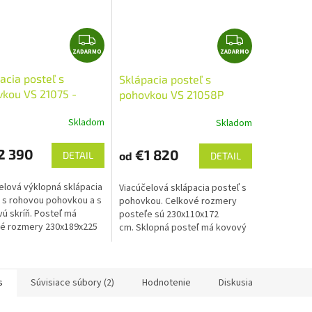
O
Z
Z
ZADARMO
A
ZADARMO
A
D
D
acia posteľ s
Sklápacia posteľ s
A
A
kou VS 21075 -
pohovkou VS 21058P
R
R
140 cm
200x160
M
M
Skladom
Skladom
erné
Priemerné
tenie
O
hodnotenie
O
ktu
produktu
2 390
€1 820
od
DETAIL
DETAIL
je
4,8
elová výklopná sklápacia
Viacúčelová sklápacia posteľ s
z
 s rohovou pohovkou a s
pohovkou. Celkové rozmery
5
vú skríň. Posteľ má
posteľe sú 230x110x172
ičiek.
hviezdičiek.
é rozmery 230x189x225
cm. Sklopná posteľ má kovový
mnoho úložných
rám s lamelami a pohovku s
orov. Doprava zadarmo.
úložným priestorom.
s
Súvisiace súbory (2)
Hodnotenie
Diskusia