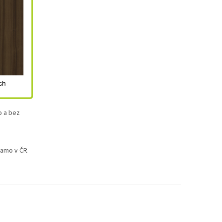
o a bez
iamo v ČR.