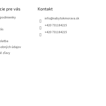
cie pre vás
Kontakt
podmienky
info
@
nabytokmorava.sk
+420 731184215
Vás
+420 731184215
platba
sobných údajov
é zľavy