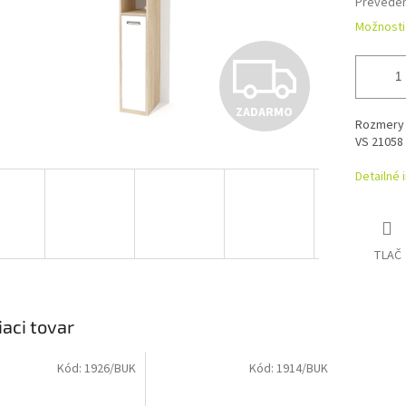
Preveden
Možnosti
Z
ZADARMO
A
Rozmery 2
VS 21058 
Detailné 
D
A
TLAČ
R
iaci tovar
Kód:
1926/BUK
Kód:
1914/BUK
M