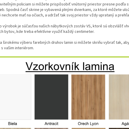
aviteľným policiam si môžete prispôsobiť vnútorný priestor presne podľa s
ieb. Spodná časť skrine je vybavená plnými dvierkami, za ktoré môžete ulož
é nechcete mať na očiach, a udržať tak svoj priestor vždy uprataný a prehľ
o výrobok je súčasťou našich nábytkových zostáv VS, ktoré sú obzvlášť v
ch bytov, kde treba efektívne využiť každý centimeter.
a širokému výberu farebných druhov lamin si môžete skriňu vybrať tak, ab
a s vašim interiérom.