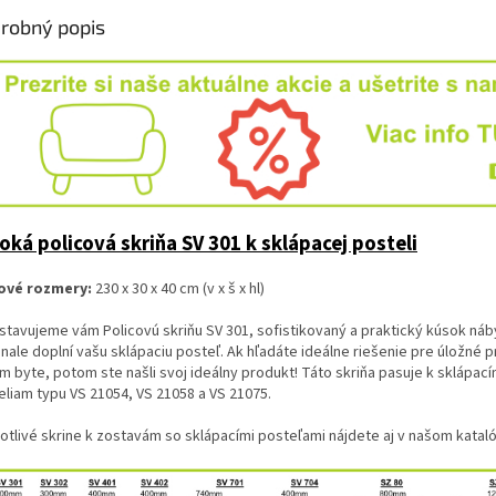
robný popis
oká policová skriňa SV 301 k sklápacej posteli
ové rozmery:
230 x 30 x 40 cm (v x š x hl)
stavujeme vám Policovú skriňu SV 301, sofistikovaný a praktický kúsok náb
ale doplní vašu sklápaciu posteľ. Ak hľadáte ideálne riešenie pre úložné p
m byte, potom ste našli svoj ideálny produkt! Táto skriňa pasuje k sklápac
eliam typu VS 21054, VS 21058 a VS 21075.
otlivé skrine k zostavám so sklápacími posteľami nájdete aj v našom katal