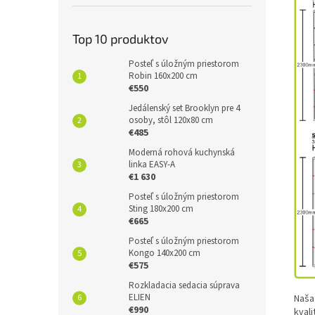
Top 10 produktov
Posteľ s úložným priestorom
Robin 160x200 cm
€550
Jedálenský set Brooklyn pre 4
osoby, stôl 120x80 cm
€485
Moderná rohová kuchynská
linka EASY-A
€1 630
Posteľ s úložným priestorom
Sting 180x200 cm
€665
Posteľ s úložným priestorom
Kongo 140x200 cm
€575
Rozkladacia sedacia súprava
ELIEN
Naša
€990
kval