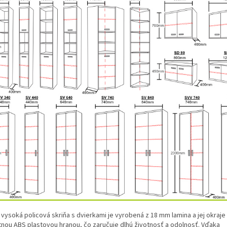
 vysoká policová skriňa s dvierkami je vyrobená z 18 mm lamina a jej okraj
itnou ABS plastovou hranou, čo zaručuje dlhú životnosť a odolnosť. Vďaka