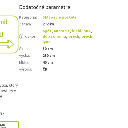
Dodatočné parametre
Kategória
:
Sklápacie postele
Záruka
:
2 roky
agát
,
antracit
,
bielá
,
buk
,
?
dekor
:
dub sonoma
,
orech
,
orech
lyon
Šírka
:
30 cm
výška
:
230 cm
hĺbka
:
40 cm
výroba
:
ČR
ytku, ktorý
riestory v
ím
ógu.