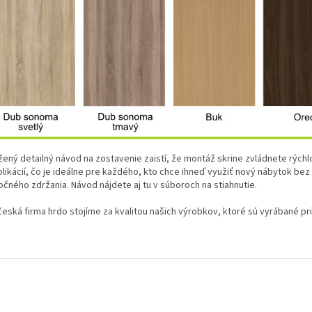
ožený detailný návod na zostavenie zaistí, že montáž skrine zvládnete rýchl
likácií, čo je ideálne pre každého, kto chce ihneď využiť nový nábytok bez
očného zdržania. Návod nájdete aj tu v súboroch na stiahnutie.
česká firma hrdo stojíme za kvalitou našich výrobkov, ktoré sú vyrábané pr