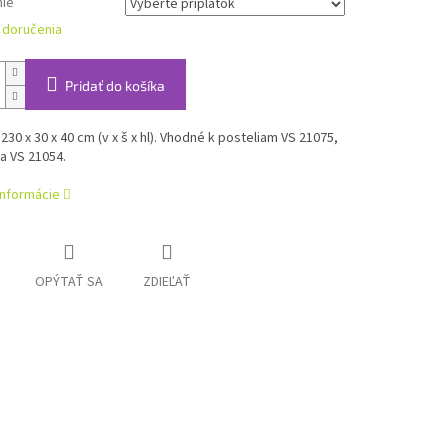
ie
 doručenia
Pridať do košíka
30 x 30 x 40 cm (v x š x hl). Vhodné k posteliam VS 21075,
a VS 21054.
informácie
OPÝTAŤ SA
ZDIEĽAŤ