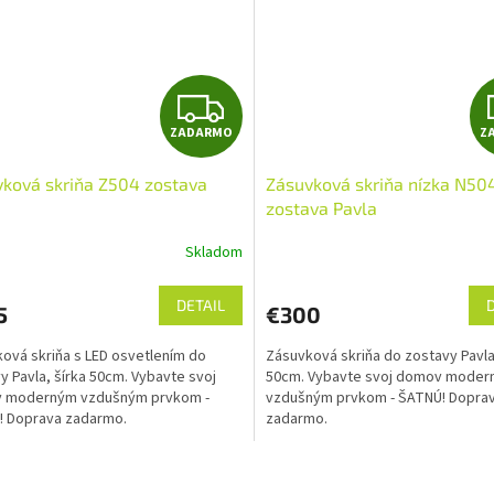
Z
ZADARMO
Z
A
ková skriňa Z504 zostava
Zásuvková skriňa nízka N50
D
zostava Pavla
A
Skladom
R
DETAIL
5
€300
M
ová skriňa s LED osvetlením do
Zásuvková skriňa do zostavy Pavla
O
y Pavla, šírka 50cm. Vybavte svoj
50cm. Vybavte svoj domov mode
 moderným vzdušným prvkom -
vzdušným prvkom - ŠATNÚ! Dopra
! Doprava zadarmo.
zadarmo.
O
v