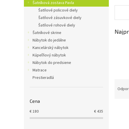
Šatníková zostava Pavla
Šatňové policové diely
Šatňové zásuvkové diely
Šatňové rohové diely
Najpr
Šatníkové skrine
Nábytok do jedálne
Kancelárský nábytok
Kúpeľňový nábytok
Nábytok do predsiene
Matrace
Prestieradlá
R
a
Odpor
d
e
Cena
V
n
€
180
€
435
ý
i
p
e
i
p