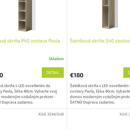
ová skriňa P40 zostava Pavla
Šatníková skriňa S40 zostav
Skladom
DETAIL
0
€180
vá skriňa s LED osvetlením do
Šatníková skriňa s LED osvetlením
y Pavla, šírka 40cm. Vybavte svoj
zostavy Pavla, šírka 40cm. Vybavte
 moderným vzdušným prvkom -
domov moderným vzdušným prvk
! Doprava zadarmo.
ŠATNÚ! Doprava zadarmo.
Kód:
3544/DUB
Kód: