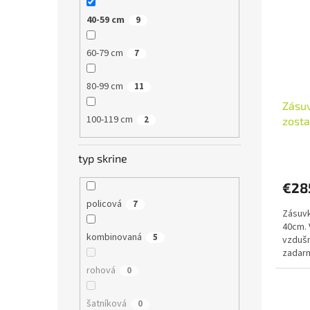
40-59 cm
9
60-79 cm
7
80-99 cm
11
Zásuv
100-119 cm
2
zosta
typ skrine
€28
policová
7
Zásuvk
40cm.
kombinovaná
5
vzduš
zadar
rohová
0
šatníková
0