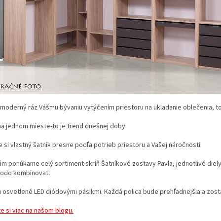
moderný ráz Vášmu bývaniu vytýčením priestoru na ukladanie oblečenia, to
na jednom mieste-to je trend dnešnej doby.
 si vlastný šatník presne podľa potrieb priestoru a Vašej náročnosti.
ám ponúkame celý sortiment skríň Šatníkové zostavy Pavla, jednotlivé diel
rodo kombinovať.
 osvetlené LED diódovými pásikmi. Každá polica bude prehľadnejšia a zost
te si viac na našom blogu.