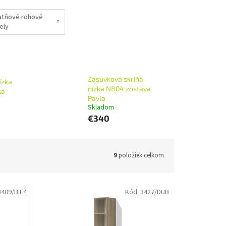
atňové rohové
ely
Zásuvková skriňa
ízka
nízka N804 zostava
la
Pavla
Skladom
€340
9
položiek celkom
3409/BIE4
Kód:
3427/DUB