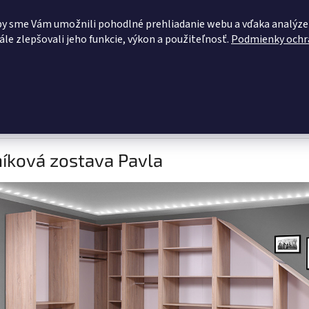
OBCHODNÉ PODMIENKY
KONTAKTY
ZĽAVY PRE VÁS
BLOG
by sme Vám umožnili pohodlné prehliadanie webu a vďaka analýze
le zlepšovali jeho funkcie, výkon a použiteľnosť.
Podmienky ochr
HĽADAŤ
dacie súpravy
Pohovky
Kuchynské linky
Šatníková zosta
íková zostava Pavla