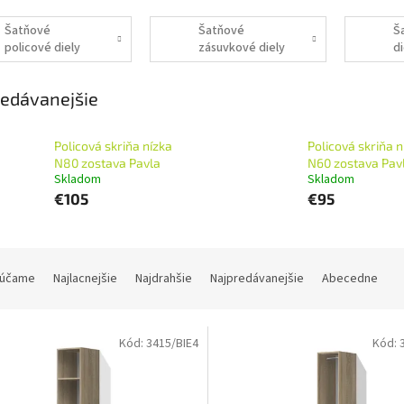
Šatňové
Šatňové
Š
policové diely
zásuvkové diely
di
edávanejšie
Policová skriňa nízka
Policová skriňa n
N80 zostava Pavla
N60 zostava Pav
Skladom
Skladom
€105
€95
účame
Najlacnejšie
Najdrahšie
Najpredávanejšie
Abecedne
Kód:
3415/BIE4
Kód: