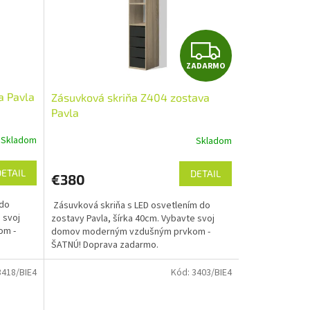
Z
ZADARMO
A
a Pavla
Zásuvková skriňa Z404 zostava
D
Pavla
A
Skladom
Skladom
R
DETAIL
DETAIL
€380
M
 do
Zásuvková skriňa s LED osvetlením do
O
 svoj
zostavy Pavla, šírka 40cm. Vybavte svoj
om -
domov moderným vzdušným prvkom -
ŠATNÚ! Doprava zadarmo.
3418/BIE4
Kód:
3403/BIE4