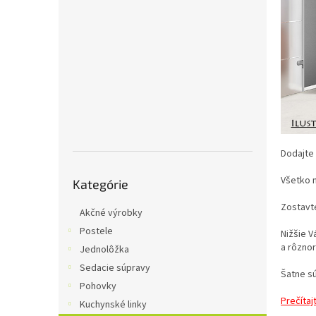
Dodajte 
Preskočiť
Všetko 
Kategórie
kategórie
Zostavte
Akčné výrobky
Postele
Nižšie V
a rôzno
Jednolôžka
Sedacie súpravy
Šatne sú
Pohovky
Prečítaj
Kuchynské linky