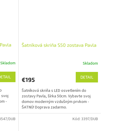
 Pavla
Šatníková skriňa S50 zostava Pavla
Skladom
Skladom
DETAIL
DETAIL
€195
o
Šatníková skriňa s LED osvetlením do
 svoj
zostavy Pavla, šírka 50cm. Vybavte svoj
om -
domov moderným vzdušným prvkom -
ŠATNÚ! Doprava zadarmo.
3547/DUB
Kód:
3397/DUB