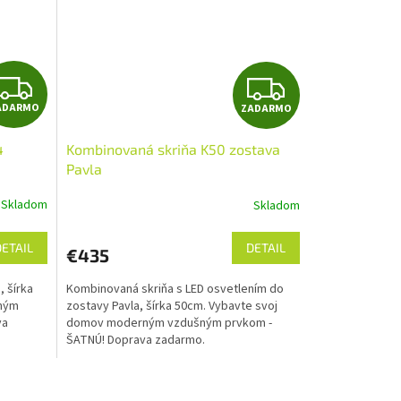
Z
Z
ADARMO
ZADARMO
A
A
4
Kombinovaná skriňa K50 zostava
D
D
Pavla
A
A
Skladom
Skladom
R
R
DETAIL
DETAIL
€435
M
M
, šírka
Kombinovaná skriňa s LED osvetlením do
O
O
rným
zostavy Pavla, šírka 50cm. Vybavte svoj
va
domov moderným vzdušným prvkom -
ŠATNÚ! Doprava zadarmo.