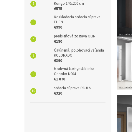
Kongo 140x200 cm
€575
Rozkladacia sedacia súprava
ELIEN
€990
predsieňová zostava OLIN
€180
Čalúnená, polohovací váľanda
KOLORADO
€390
Moderná kuchynská linka
Orinoko N004
€1 070
sedacia súprava PAULA
€320