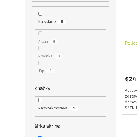
s
r
p
o
r
d
Na sklade
9
o
u
d
k
u
t
Akcia
0
Polic
k
o
t
v
Novinka
0
o
v
Tip
0
€24
Značky
Polico
zostav
domov
ŠATNÚ
Nabytekmorava
9
šírka skrine