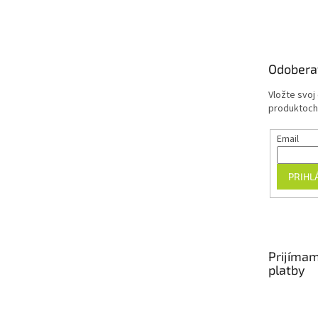
á
p
ä
t
Odobera
i
e
Vložte svoj
produktoch
Email
PRIHL
Prijímam
platby