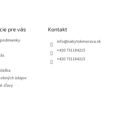
cie pre vás
Kontakt
podmienky
info
@
nabytokmorava.sk
+420 731184215
Vás
+420 731184215
platba
sobných údajov
é zľavy