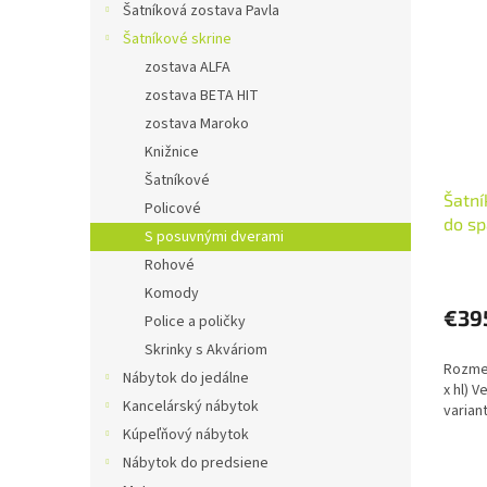
Šatníková zostava Pavla
Šatníkové skrine
zostava ALFA
zostava BETA HIT
zostava Maroko
Knižnice
Šatníkové
Šatní
Policové
do sp
S posuvnými dverami
Rohové
Priem
hodno
Komody
produ
€39
Police a poličky
je
Skrinky s Akváriom
5,0
Rozmer
z
Nábytok do jedálne
x hl) 
5
Kancelárský nábytok
varian
hviezd
Kúpeľňový nábytok
Nábytok do predsiene