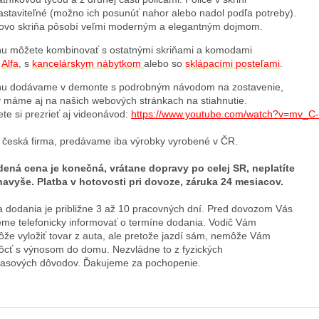
astaviteľné (možno ich posunúť nahor alebo nadol podľa potreby). 
ovo skriňa pôsobí veľmi moderným a elegantným dojmom.
ňu môžete kombinovať s ostatnými skriňami a komodami 
 
Alfa
, 
s 
kancelárskym nábytkom
alebo so 
sklápacími posteľami
.
ňu dodávame v demonte s podrobným návodom na zostavenie, 
ý máme aj na našich webových stránkach na stiahnutie. 
te si prezrieť aj videonávod: 
https://www.youtube.com/watch?v=mv_
česká firma, predávame iba výrobky vyrobené v ČR. 
ená cena je konečná, vrátane dopravy po celej SR, neplatíte 
navyše. Platba v hotovosti pri dovoze, záruka 24 mesiacov.
 dodania je približne 3 až 10 pracovných dní. Pred dovozom Vás 
me telefonicky informovať o termíne dodania. Vodič Vám 
že vyložiť tovar z auta, ale pretože jazdí sám, nemôže Vám 
cť s výnosom do domu. Nezvládne to z fyzických 
časových dôvodov. Ďakujeme za pochopenie.