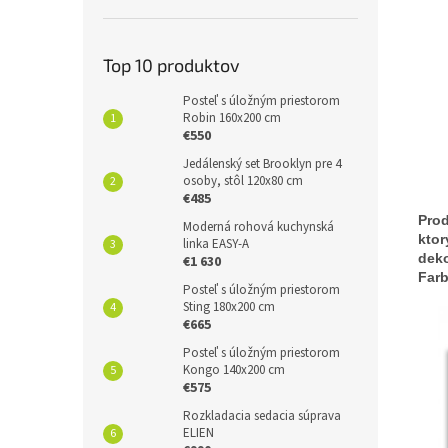
Top 10 produktov
Posteľ s úložným priestorom
Robin 160x200 cm
€550
Jedálenský set Brooklyn pre 4
osoby, stôl 120x80 cm
€485
Prod
Moderná rohová kuchynská
ktor
linka EASY-A
deko
€1 630
Farb
Posteľ s úložným priestorom
Sting 180x200 cm
€665
Posteľ s úložným priestorom
Kongo 140x200 cm
€575
Rozkladacia sedacia súprava
ELIEN