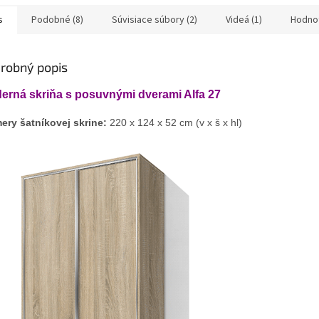
zadarmo.
s
Podobné (8)
Súvisiace súbory (2)
Videá (1)
Hodno
robný popis
erná skriňa s posuvnými dverami Alfa 27
ery šatníkovej skrine:
 220 x 124 x 52 cm (v x š x hl)