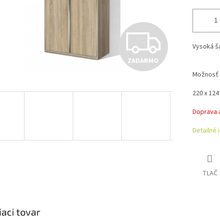
Z
Vysoká ša
ZADARMO
A
Možnosť 
220 x 124 
D
Doprava 
Detailné 
A
R
TLAČ
M
iaci tovar