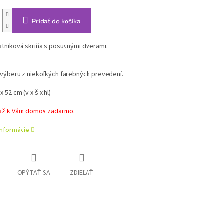
Pridať do košíka
tníková skriňa s posuvnými dverami.
výberu z niekoľkých farebných prevedení.
x 52 cm (v x š x hl)
až k Vám domov zadarmo.
informácie
OPÝTAŤ SA
ZDIEĽAŤ