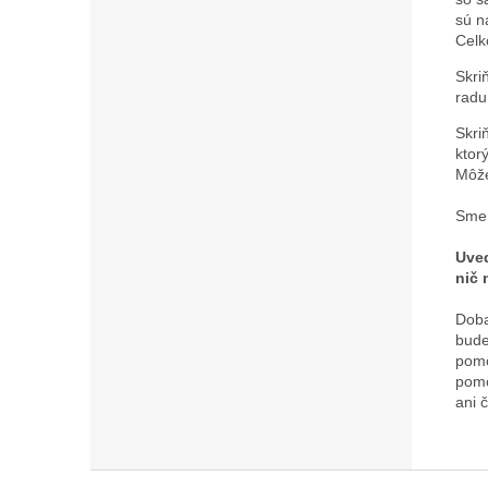
sú n
Celk
Skri
radu
Skri
ktor
Môže
Sme 
Uved
nič 
Doba
bude
pomô
pomô
ani 
Z