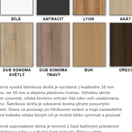
rná vysoká šatníková skriňa je vyrobená z kvalitného 18 mm 
na, nie 16 mm a olepená plastovou hranou. Výhodou skrine 
lné uzavretie, vďaka ktorému ochráni Váš odev voči usadzovaniu 
hu. Šatníková skriňa je vybavená dvoma plnými posuvnými 
ami. Dvere sa posúvajú po hliníkovom vedení a majú nastaviteľné 
vé kolieska vďaka ktorým ich je možné ľahko vyrovnať a posúvať.
orné usporiadanie skrine je tvorené z časti šatňovým priestorom 
atníkovou tyčou a z druhej časti policami. Police v skrini 