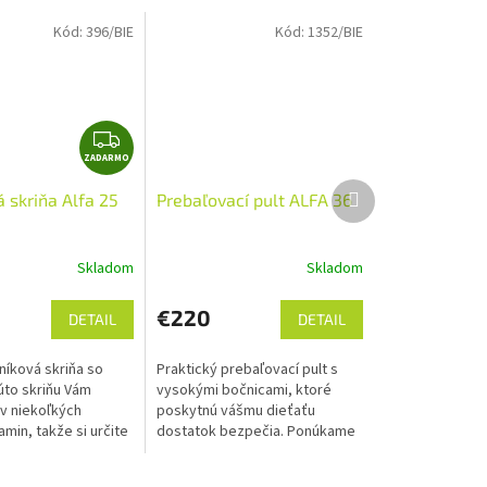
Kód:
396/BIE
Kód:
1352/BIE
Z
ZADARMO
A
D
Ďalší
 skriňa Alfa 25
Prebaľovací pult ALFA 36
produkt
A
R
M
Skladom
Skladom
Priemerné
hodnotenie
O
produktu
€220
DETAIL
DETAIL
je
5,0
níková skriňa so
Praktický prebaľovací pult s
z
úto skriňu Vám
vysokými bočnicami, ktoré
5
v niekoľkých
poskytnú vášmu dieťaťu
hviezdičiek.
min, takže si určite
dostatok bezpečia. Ponúkame
220x 138 x 52 cm (v x
ho v niekoľkých farebných
rava po celej SR
dekóroch. 95 x 80 x 60 cm (v x š