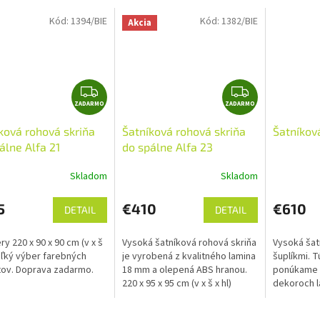
Kód:
1394/BIE
Kód:
1382/BIE
Akcia
O
Z
Z
ZADARMO
A
ZADARMO
A
D
D
ková rohová skriňa
Šatníková rohová skriňa
Šatníková
A
A
álne Alfa 21
do spálne Alfa 23
R
R
M
M
Skladom
Skladom
erné
tenie
O
O
ktu
5
€410
€610
DETAIL
DETAIL
y 220 x 90 x 90 cm (v x š
Vysoká šatníková rohová skriňa
Vysoká šat
Veľký výber farebných
je vyrobená z kvalitného lamina
šuplíkmi. T
tov. Doprava zadarmo.
18 mm a olepená ABS hranou.
ponúkame 
ičiek.
220 x 95 x 95 cm (v x š x hl)
dekoroch la
Skriňu Vám dopravíme
vyberiete. 
zadarmo.
š x hl) Dop