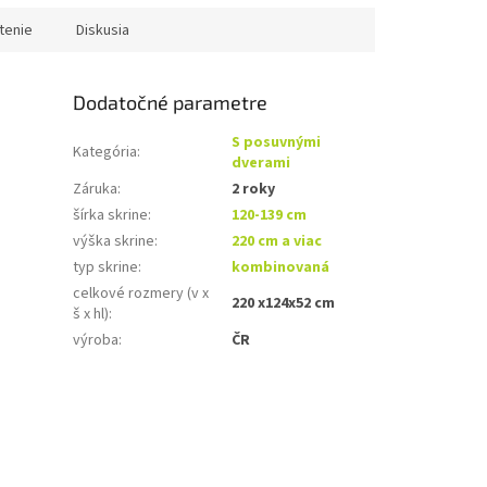
x hl)
tenie
Diskusia
Dodatočné parametre
S posuvnými
Kategória
:
dverami
Záruka
:
2 roky
šírka skrine
:
120-139 cm
výška skrine
:
220 cm a viac
typ skrine
:
kombinovaná
celkové rozmery (v x
220 x124x52 cm
š x hl)
:
výroba
:
ČR