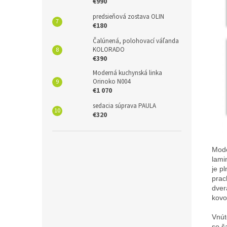
€990
predsieňová zostava OLIN
€180
Čalúnená, polohovací váľanda
KOLORADO
€390
Moderná kuchynská linka
Orinoko N004
€1 070
sedacia súprava PAULA
€320
Mode
lami
je p
prac
dver
kovo
Vnút
so š