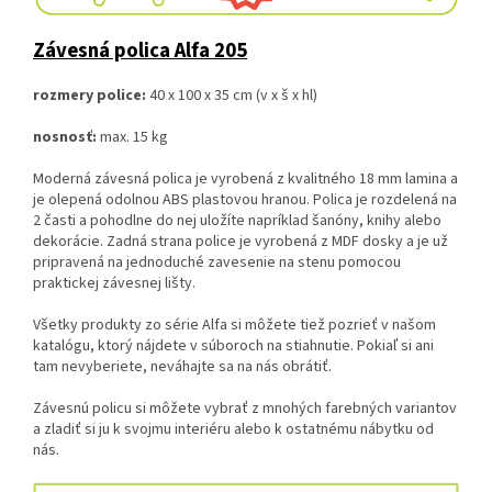
Závesná polica Alfa 205
rozmery police:
40 x 100 x 35 cm (v x š x hl)
nosnosť:
max. 15 kg
Moderná závesná polica je vyrobená z kvalitného 18 mm lamina a
je olepená odolnou ABS plastovou hranou. Polica je rozdelená na
2 časti a pohodlne do nej uložíte napríklad šanóny, knihy alebo
dekorácie. Zadná strana police je vyrobená z MDF dosky a je už
pripravená na jednoduché zavesenie na stenu pomocou
praktickej závesnej lišty.
Všetky produkty zo série Alfa si môžete tiež pozrieť v našom
katalógu, ktorý nájdete v súboroch na stiahnutie. Pokiaľ si ani
tam nevyberiete, neváhajte sa na nás obrátiť.
Závesnú policu si môžete vybrať z mnohých farebných variantov
a zladiť si ju k svojmu interiéru alebo k ostatnému nábytku od
nás.