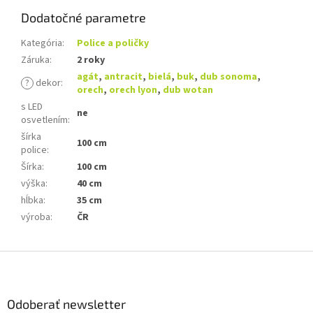
Dodatočné parametre
Kategória
:
Police a poličky
Záruka
:
2 roky
agát
,
antracit
,
bielá
,
buk
,
dub sonoma
,
?
dekor
:
orech
,
orech lyon
,
dub wotan
s LED
ne
osvetlením
:
šírka
100 cm
police
:
Šírka
:
100 cm
výška
:
40 cm
hĺbka
:
35 cm
výroba
:
ČR
Z
á
p
ä
Odoberať newsletter