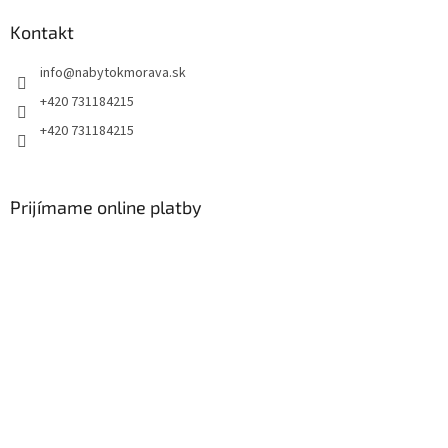
Kontakt
info
@
nabytokmorava.sk
+420 731184215
+420 731184215
Prijímame online platby