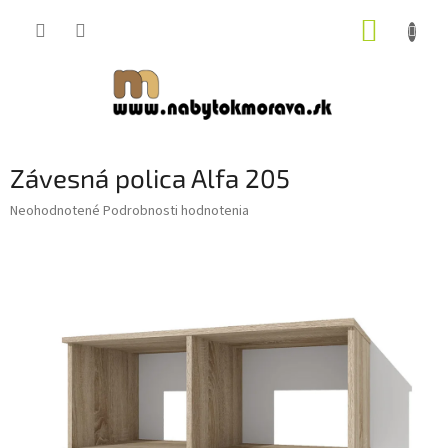
Prejsť
NÁKUP
na
obsah
KOŠÍK
Závesná polica Alfa 205
Priemerné
Neohodnotené
Podrobnosti hodnotenia
hodnotenie
produktu
je
0,0
z
5
hviezdičiek.