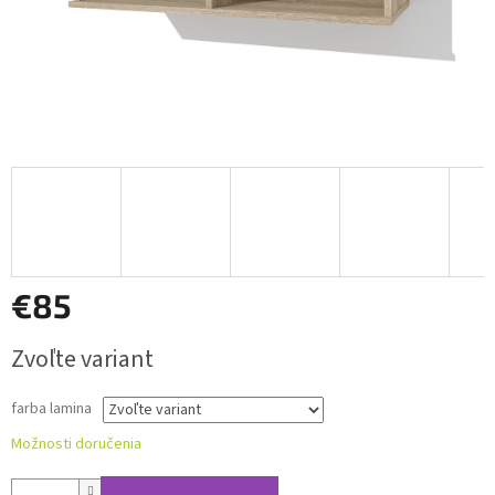
€85
Jednotková
Zvoľte variant
cena:
farba lamina
Možnosti doručenia