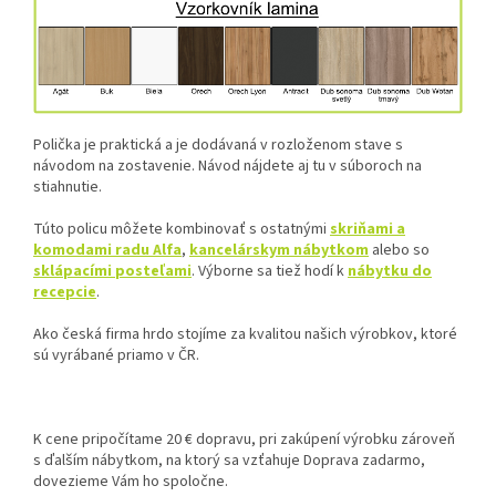
Polička je praktická a je dodávaná v rozloženom stave s
návodom na zostavenie. Návod nájdete aj tu v súboroch na
stiahnutie.
Túto policu môžete kombinovať s ostatnými
skriňami a
komodami radu Alfa
,
kancelárskym nábytkom
alebo so
sklápacími posteľami
. Výborne sa tiež hodí k
nábytku do
recepcie
.
Ako česká firma hrdo stojíme za kvalitou našich výrobkov, ktoré
sú vyrábané priamo v ČR.
K cene pripočítame 20 € dopravu, pri zakúpení výrobku zároveň
s ďalším nábytkom, na ktorý sa vzťahuje Doprava zadarmo,
dovezieme Vám ho spoločne.