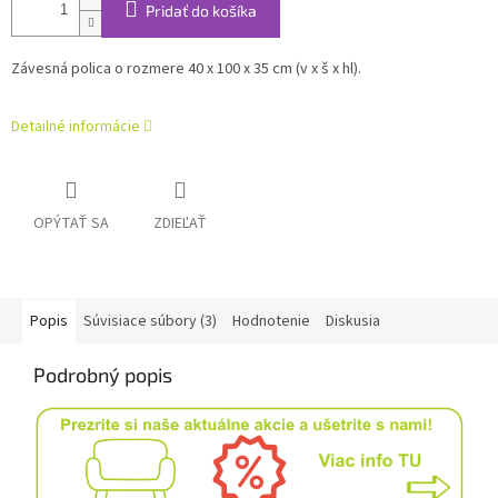
Pridať do košíka
Závesná polica o rozmere 40 x 100 x 35 cm (v x š x hl).
Detailné informácie
OPÝTAŤ SA
ZDIEĽAŤ
Popis
Súvisiace súbory (3)
Hodnotenie
Diskusia
Podrobný popis