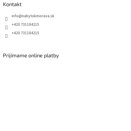
Kontakt
info
@
nabytokmorava.sk
+420 731184215
+420 731184215
Prijímame online platby