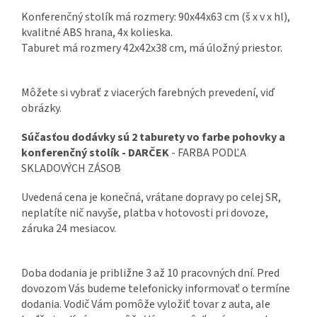
Konferenčný stolík má rozmery: 90x44x63 cm (š x v x hl),
kvalitné ABS hrana, 4x kolieska.
Taburet má rozmery 42x42x38 cm, má úložný priestor.
Môžete si vybrať z viacerých farebných prevedení, viď
obrázky.
Súčasťou dodávky sú 2 taburety vo farbe pohovky a
konferenčný stolík - DARČEK
- FARBA PODĽA
SKLADOVÝCH ZÁSOB
Uvedená cena je konečná, vrátane dopravy po celej SR,
neplatíte nič navyše, platba v hotovosti pri dovoze,
záruka 24 mesiacov.
Doba dodania je približne 3 až 10 pracovných dní.
Pred
dovozom Vás budeme telefonicky informovať o termíne
dodania.
Vodič Vám pomôže vyložiť tovar z auta, ale