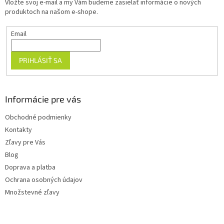
Vložte svoj e-mail a my Vám budeme zasielať informácie o nových
i
produktoch na našom e-shope.
e
Email
PRIHLÁSIŤ SA
Informácie pre vás
Obchodné podmienky
Kontakty
Zľavy pre Vás
Blog
Doprava a platba
Ochrana osobných údajov
Množstevné zľavy