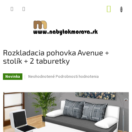
Prejsť
NÁKUP
na
obsah
KOŠÍK
Rozkladacia pohovka Avenue +
stolík + 2 taburetky
Priemerné
Neohodnotené
Podrobnosti hodnotenia
Novinka
hodnotenie
produktu
je
0,0
z
5
hviezdičiek.