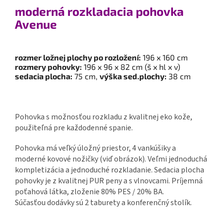
moderná rozkladacia pohovka
Avenue
rozmer ložnej plochy po rozložení:
196 x 160 cm
rozmery pohovky:
196 x 96 x 82 cm (š x hl x v)
sedacia plocha:
75 cm,
výška sed.plochy:
38 cm
Pohovka s možnosťou rozkladu z kvalitnej eko kože,
použiteľná pre každodenné spanie.
Pohovka má veľký úložný priestor, 4 vankúšiky a
moderné kovové nožičky (viď obrázok).
Veľmi jednoduchá
kompletizácia a jednoduché rozkladanie.
Sedacia plocha
pohovky je z kvalitnej PUR peny a s vlnovcami.
Príjemná
poťahová látka, zloženie 80% PES / 20% BA.
Súčasťou dodávky sú 2 taburety a konferenčný stolík.