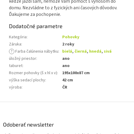
keďže jazdí sám, nemôže Vám pomôcť s výnosom do
domu.
Nezvládne to z fyzických ani časových dôvodov.
Ďakujeme za pochopenie.
Dodatočné parametre
Kategória
:
Pohovky
Záruka
:
2 roky
?
Farba čalúnenia nábytku
:
bielá
,
čierná
,
hnedá
,
sivá
úložný priestor
:
ano
taburet
:
ano
Rozmer pohovky (š x hl x v)
:
195x100x87 cm
výška sedací plochy
:
42 cm
výroba
:
ČR
Z
á
p
ä
Odoberať newsletter
t