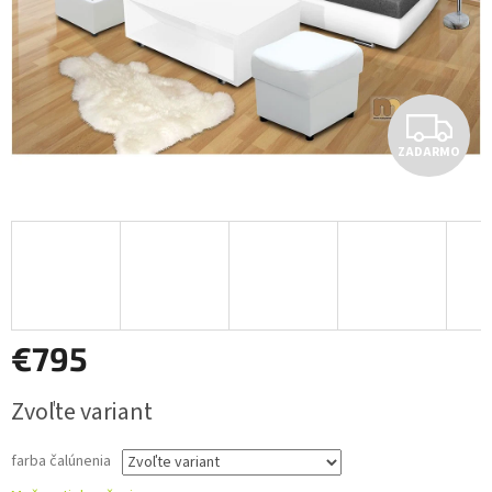
Z
ZADARMO
A
D
A
R
M
€795
O
Jednotková
Zvoľte variant
cena:
farba čalúnenia