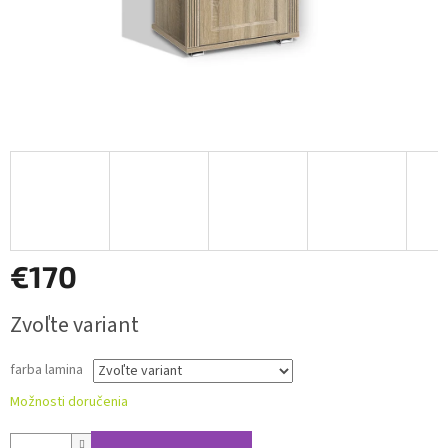
€170
Jednotková
Zvoľte variant
cena:
farba lamina
Možnosti doručenia