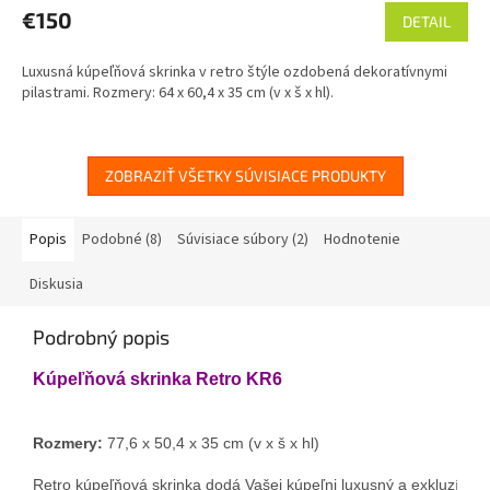
€150
DETAIL
Luxusná kúpeľňová skrinka v retro štýle ozdobená dekoratívnymi
pilastrami. Rozmery: 64 x 60,4 x 35 cm (v x š x hl).
ZOBRAZIŤ VŠETKY SÚVISIACE PRODUKTY
Popis
Podobné (8)
Súvisiace súbory (2)
Hodnotenie
Diskusia
Podrobný popis
Kúpeľňová skrinka Retro KR6
Rozmery:
 77,6 x 50,4 x 35 cm (v x š x hl)

Retro kúpeľňová skrinka dodá Vašej kúpeľni luxusný a exkluzívny 