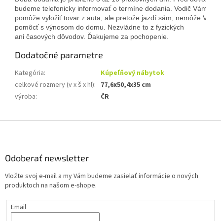
budeme telefonicky informovať o termíne dodania. Vodič Vám
pomôže vyložiť tovar z auta, ale pretože jazdí sám, nemôže Vám
pomôcť s výnosom do domu. Nezvládne to z fyzických 
ani časových dôvodov. Ďakujeme za pochopenie. 
Dodatočné parametre
Kategória
:
Kúpeľňový nábytok
celkové rozmery (v x š x hl)
:
77,6x50,4x35 cm
výroba
:
ČR
Z
á
p
ä
Odoberať newsletter
t
Vložte svoj e-mail a my Vám budeme zasielať informácie o nových
i
produktoch na našom e-shope.
e
Email