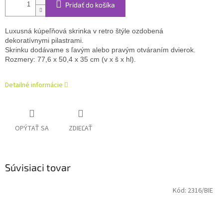
Pridať do košíka
Luxusná kúpeľňová skrinka v retro štýle ozdobená 
dekoratívnymi pilastrami. 
Skrinku dodávame s ľavým alebo pravým otváraním dvierok.
Rozmery: 77,6 x 50,4 x 35 cm (v x š x hl). 
Detailné informácie
OPÝTAŤ SA
ZDIEĽAŤ
Súvisiaci tovar
Kód:
2316/BIE