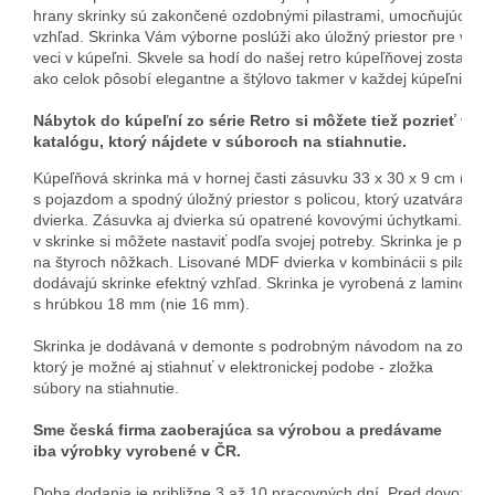
hrany skrinky sú zakončené ozdobnými pilastrami, umocňujúcimi j
vzhľad. Skrinka Vám výborne poslúži ako úložný priestor pre všet
veci v kúpeľni. Skvele sa hodí do našej retro kúpeľňovej zostavy, k
Nábytok do kúpeľní zo série Retro si môžete tiež pozrieť v n
katalógu, 
ktorý nájdete v súboroch na stiahnutie.
Kúpeľňová skrinka má v hornej časti zásuvku 33 x 30 x 9 cm (š x hl
s pojazdom a spodný úložný priestor s policou, ktorý uzatvárajú dv
dvierka. Zásuvka aj dvierka sú opatrené kovovými úchytkami.
Poli
v skrinke si môžete nastaviť podľa svojej potreby. Skrinka je post
na štyroch nôžkach. Lisované MDF dvierka v kombinácii s pilastr
dodávajú skrinke efektný vzhľad. Skrinka je vyrobená z lamino dos
s hrúbkou 18 mm (nie 16 mm). 
Skrinka je dodávaná v demonte s podrobným návodom na zostave
ktorý je možné aj stiahnuť v elektronickej podobe - zložka 
súbory na stiahnutie. 
Sme česká firma zaoberajúca sa výrobou a predávame 
iba výrobky vyrobené v ČR.
Doba dodania je približne 3 až 10 pracovných dní. Pred dovozom