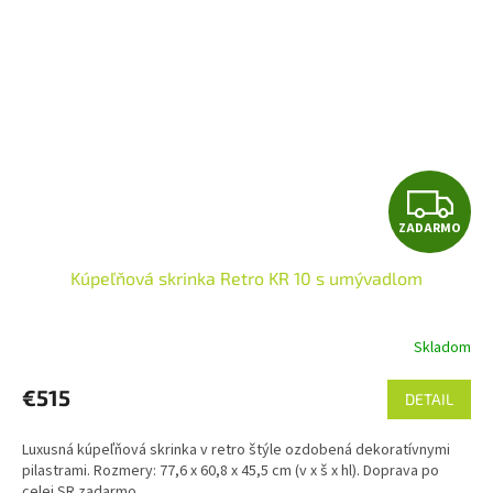
Z
ZADARMO
A
Kúpeľňová skrinka Retro KR 10 s umývadlom
D
A
Skladom
R
€515
DETAIL
M
Luxusná kúpeľňová skrinka v retro štýle ozdobená dekoratívnymi
O
pilastrami. Rozmery: 77,6 x 60,8 x 45,5 cm (v x š x hl). Doprava po
celej SR zadarmo.