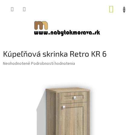
Prejsť
NÁKUP
na
obsah
KOŠÍK
Kúpeľňová skrinka Retro KR 6
Priemerné
Neohodnotené
Podrobnosti hodnotenia
hodnotenie
produktu
je
0,0
z
5
hviezdičiek.