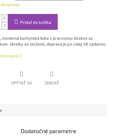
 doručenia
Pridať do košíka
á, moderná kuchynská linka s pracovnou doskou as
om. Skrinky sú zložené, doprava je po celej SR zadarmo.
informácie
OPÝTAŤ SA
ZDIEĽAŤ
a
Dodatočné parametre