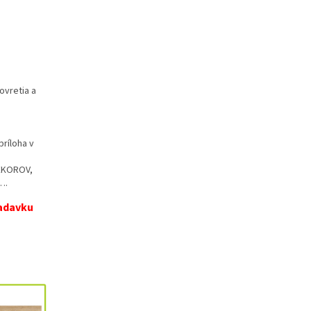
ovretia a
príloha v
DEKOROV,
….
iadavku