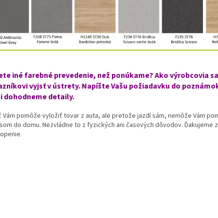
ete iné farebné prevedenie, než ponúkame? Ako výrobcovia s
zníkovi vyjsť v ústrety. Napíšte Vašu požiadavku do poznámok
i dohodneme detaily.
č Vám pomôže vyložiť tovar z auta, ale pretože jazdí sám, nemôže Vám po
som do domu. Nezvládne to z fyzických ani časových dôvodov. Ďakujeme 
openie.