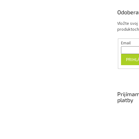
ä
t
Odobera
i
e
Vložte svoj
produktoch
Email
PRIHL
Prijímam
platby