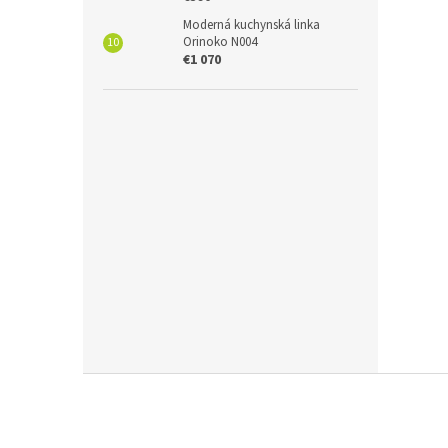
Moderná kuchynská linka
Orinoko N004
€1 070
Z
á
p