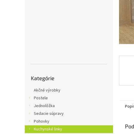
Preskočiť
Kategórie
kategórie
Akčné výrobky
Postele
Jednolôžka
Popi
Sedacie súpravy
Pohovky
Pod
Kuchynské linky