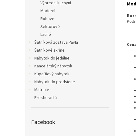
Výpredaj kuchyní
Mod
Moderní
Roz
Rohové
Podr
Sektorové
Lacné
Šatníková zostava Pavla
Cena
Šatníkové skrine
Nábytok do jedálne
Kancelárský nábytok
Kúpeľňový nábytok
Nábytok do predsiene
Matrace
Prestieradlá
Facebook