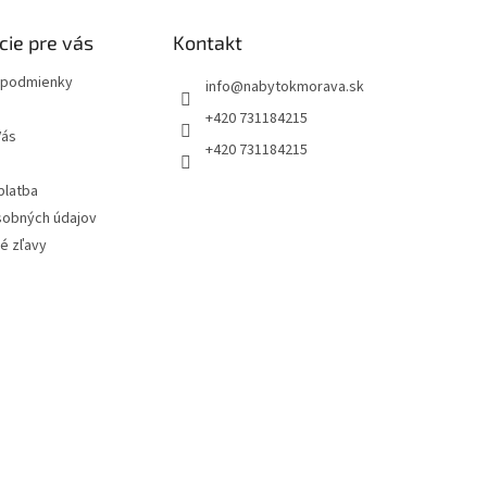
cie pre vás
Kontakt
podmienky
info
@
nabytokmorava.sk
+420 731184215
Vás
+420 731184215
platba
sobných údajov
é zľavy