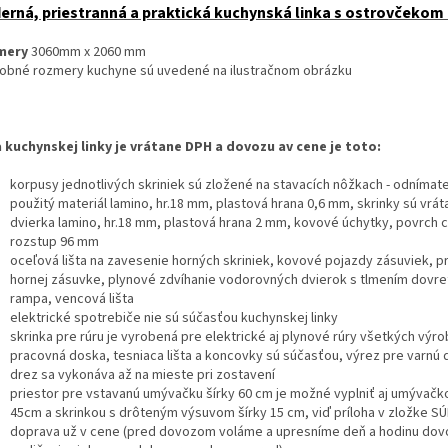
erná, priestranná a praktická kuchynská linka s ostrovčekom 
O
mery
3060mm x 2060 mm
obné rozmery kuchyne sú uvedené na ilustračnom obrázku
 kuchynskej linky je vrátane DPH a dovozu av cene je toto:
korpusy jednotlivých skriniek sú zložené na stavacích nôžkach - odnímate
použitý materiál lamino, hr.18 mm, plastová hrana 0,6 mm, skrinky sú vrá
dvierka lamino, hr.18 mm, plastová hrana 2 mm, kovové úchytky, povrch 
rozstup 96 mm
oceľová lišta na zavesenie horných skriniek, kovové pojazdy zásuviek, pr
hornej zásuvke, plynové zdvíhanie vodorovných dvierok s tlmením dovre
rampa, vencová lišta
elektrické spotrebiče nie sú súčasťou kuchynskej linky
skrinka pre rúru je vyrobená pre elektrické aj plynové rúry všetkých výr
pracovná doska, tesniaca lišta a koncovky sú súčasťou, výrez pre varnú 
drez sa vykonáva až na mieste pri zostavení
priestor pre vstavanú umývačku šírky 60 cm je možné vyplniť aj umývačko
45cm a skrinkou s drôteným výsuvom šírky 15 cm, viď príloha v zložke 
doprava už v cene (pred dovozom voláme a upresníme deň a hodinu dovo