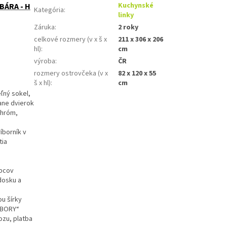
Kuchynské
BÁRA - H
Kategória
:
linky
Záruka
:
2 roky
celkové rozmery (v x š x
211 x 306 x 206
hl)
:
cm
výroba
:
ČR
rozmery ostrovčeka (v x
82 x 120 x 55
š x hl)
:
cm
ľný sokel,
tane dvierok
chróm,
íborník v
tia
obcov
dosku a
u šírky
SÚBORY“
zu, platba