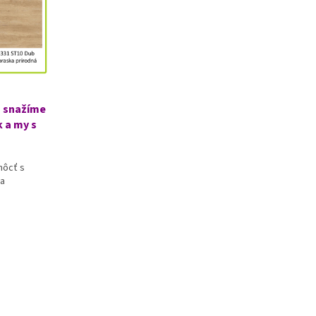
a snažíme
 a my s
môcť s
za