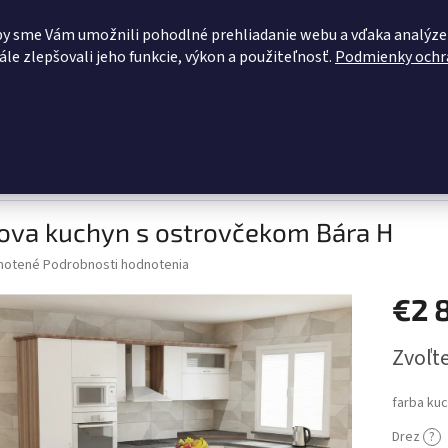
OBCHODNÉ PODMIENKY
KONTAKTY
ZĽAVY PRE VÁS
BLOG
by sme Vám umožnili pohodlné prehliadanie webu a vďaka analýze
le zlepšovali jeho funkcie, výkon a použiteľnosť.
Podmienky ochr
HĽADAŤ
dacie súpravy
Pohovky
Kuchynské linky
Šatníková zosta
čekom Bára H
ova kuchyn s ostrovčekom Bára H
né
notené
Podrobnosti hodnotenia
nie
€2 
u
Jednotk
Zvoľte
cena:
iek.
farba ku
Drez
?