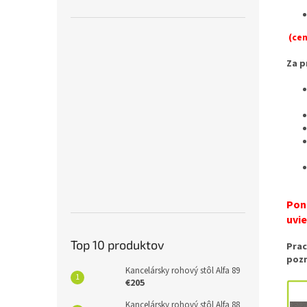
(cen
Za p
Pon
uvi
Top 10 produktov
Prac
pozn
Kancelársky rohový stôl Alfa 89
€205
Kancelársky rohový stôl Alfa 88