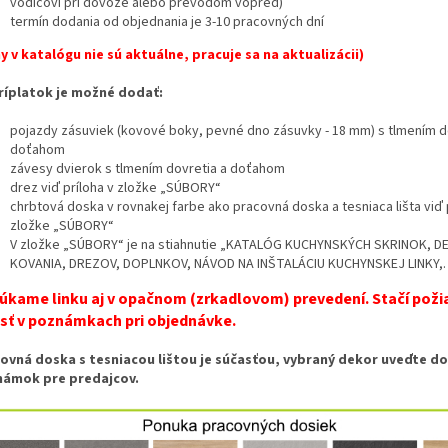
vodičovi pri dovoze alebo prevodom vopred)
termín dodania od objednania je 3-10 pracovných dní
y v katalógu nie sú aktuálne, pracuje sa na aktualizácii)
ríplatok je možné dodať:
pojazdy zásuviek (kovové boky, pevné dno zásuvky - 18 mm) s tlmením d
doťahom
závesy dvierok s tlmením dovretia a doťahom
drez viď príloha v zložke „SÚBORY“
chrbtová doska v rovnakej farbe ako pracovná doska a tesniaca lišta viď 
zložke „SÚBORY“
V zložke „SÚBORY“ je na stiahnutie „KATALÓG KUCHYNSKÝCH SKRINOK, 
KOVANIA, DREZOV, DOPLNKOV, NÁVOD NA INŠTALÁCIU KUCHYNSKEJ LINKY,
úkame linku aj v opačnom (zrkadlovom) prevedení. Stačí pož
esť v poznámkach pri objednávke.
ovná doska s tesniacou lištou je súčasťou, vybraný dekor uveďte do
ámok pre predajcov.