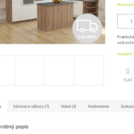
Možnosti
Z
ZADARMO
Praktick
A
ostrovček
Detailné 
D
TLAČ
A
R
s
Súvisiace súbory (7)
Videá (3)
Hodnotenie
Diskusi
M
robný popis