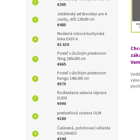
€205
Jedálenský set Brooklyn pre 4
osoby, stôl 120x80 cm
€485
Moderná rohová kuchynská
linka EASY-A
€1 630
Chc
Posteľ s úložným priestorom
záka
Sting 180x200 cm
Vam
€665
Posteľ s úložným priestorom
Vodi
Kongo 140x200 cm
výno
€575
poch
Rozkladacia sedacia súprava
ELIEN
€990
predsieňová zostava OLIN
€180
Čalúnená, polohovací váľanda
KOLORADO
€390