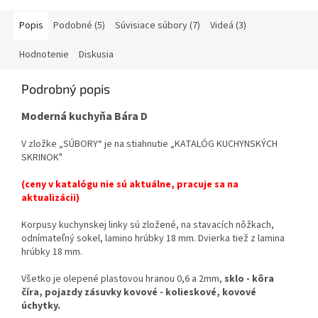
Popis
Podobné (5)
Súvisiace súbory (7)
Videá (3)
Hodnotenie
Diskusia
Podrobný popis
Moderná kuchyňa Bára D
V zložke „SÚBORY“ je na stiahnutie „KATALÓG KUCHYNSKÝCH
SKRINOK"
(ceny v katalógu nie sú aktuálne, pracuje sa na
aktualizácii)
Korpusy kuchynskej linky sú zložené, na stavacích nôžkach,
odnímateľný sokel, lamino hrúbky 18 mm. Dvierka tiež z lamina
hrúbky 18 mm.
Všetko je olepené plastovou hranou 0,6 a 2mm,
sklo - kôra
číra, pojazdy zásuvky kovové - kolieskové, kovové
úchytky.