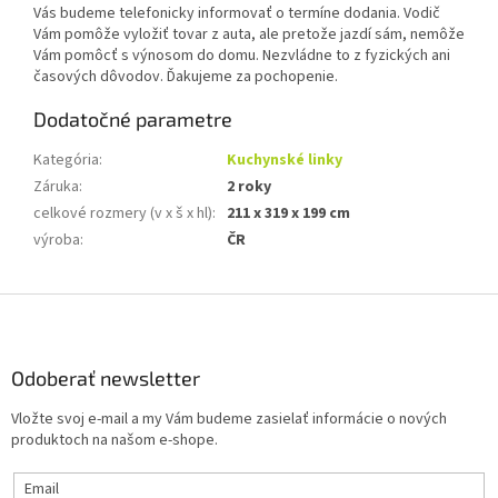
Vás budeme telefonicky informovať o termíne dodania. Vodič
Vám pomôže vyložiť tovar z auta, ale pretože jazdí sám, nemôže
Vám pomôcť s výnosom do domu. Nezvládne to z fyzických ani
časových dôvodov. Ďakujeme za pochopenie.
Dodatočné parametre
Kategória
:
Kuchynské linky
Záruka
:
2 roky
celkové rozmery (v x š x hl)
:
211 x 319 x 199 cm
výroba
:
ČR
Z
á
p
ä
Odoberať newsletter
t
Vložte svoj e-mail a my Vám budeme zasielať informácie o nových
i
produktoch na našom e-shope.
e
Email