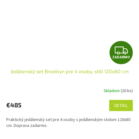
Z
ZADARMO
A
Jedálenský set Brooklyn pre 4 osoby, stôl 120x80 cm
D
A
Skladom
(20 ks)
R
€485
DETAIL
M
Praktický jedálenský set pre 4 osoby s jedálenským stolom 120x80
O
cm. Doprava zadarmo.