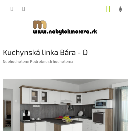
Prejsť
NÁKUP
na
obsah
KOŠÍK
Kuchynská linka Bára - D
Priemerné
Neohodnotené
Podrobnosti hodnotenia
hodnotenie
produktu
je
0,0
z
5
hviezdičiek.