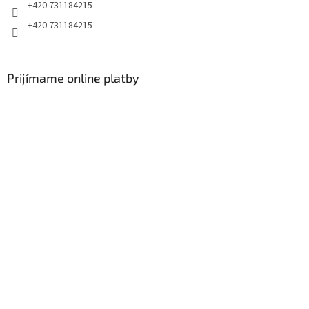
+420 731184215
+420 731184215
Prijímame online platby