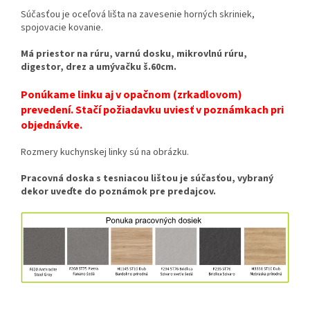
Súčasťou je oceľová lišta na zavesenie horných skriniek,
spojovacie kovanie.
Má priestor na rúru, varnú dosku, mikrovlnú rúru,
digestor, drez a umývačku š.60cm.
Ponúkame linku aj v opačnom (zrkadlovom)
prevedení. Stačí požiadavku uviesť v poznámkach pri
objednávke.
Rozmery kuchynskej linky sú na obrázku.
Pracovná doska s tesniacou lištou je súčasťou, vybraný
dekor uveďte do poznámok pre predajcov.