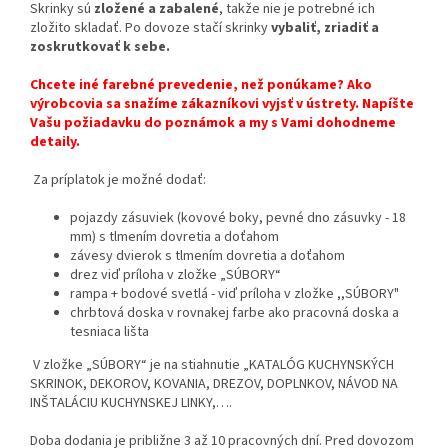
Skrinky sú
zložené a zabalené
, takže nie je potrebné ich
zložito skladať. Po dovoze stačí skrinky
vybaliť, zriadiť a
zoskrutkovať k sebe.
Chcete iné farebné prevedenie, než ponúkame? Ako
výrobcovia sa snažíme zákazníkovi vyjsť v ústrety. Napíšte
Vašu požiadavku do poznámok a my s Vami dohodneme
detaily.
Za príplatok je možné dodať:
pojazdy zásuviek (kovové boky, pevné dno zásuvky - 18
mm) s tlmením dovretia a doťahom
závesy dvierok s tlmením dovretia a doťahom
drez viď príloha v zložke „SÚBORY“
rampa + bodové svetlá - viď príloha v zložke ,,SÚBORY"
chrbtová doska v rovnakej farbe ako pracovná doska a
tesniaca lišta
V zložke „SÚBORY“ je na stiahnutie „KATALÓG KUCHYNSKÝCH
SKRINOK, DEKOROV, KOVANIA, DREZOV, DOPLNKOV, NÁVOD NA
INŠTALÁCIU KUCHYNSKEJ LINKY,….
Doba dodania je približne 3 až 10 pracovných dní. Pred dovozom