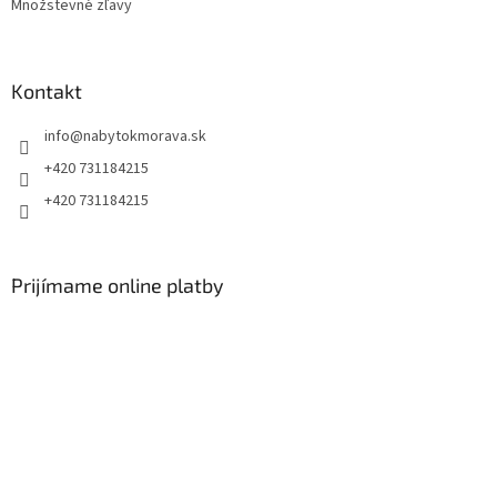
Množstevné zľavy
Kontakt
info
@
nabytokmorava.sk
+420 731184215
+420 731184215
Prijímame online platby