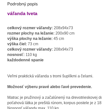
Podrobný popis
váľanda Iveta
celkový rozmer váľandy: 
208x94x73
rozmer plochy na ležanie:
výška plochy na ležanie:
výška čiel:
celkový rozmer váľandy:
nosnosť:
každodenné spanie
Veľmi praktická váľanda s tromi šuplíkmi a čelami.

Možnosť výberu pravé alebo ľavé prevedenie.
Matrac je pružinový a začalúnený na drevotrieskovej doske
poťahová látka je prešitá rúnom, korpus postele je z 18 mm
Nosnosť váľandy max. 110 kg.
