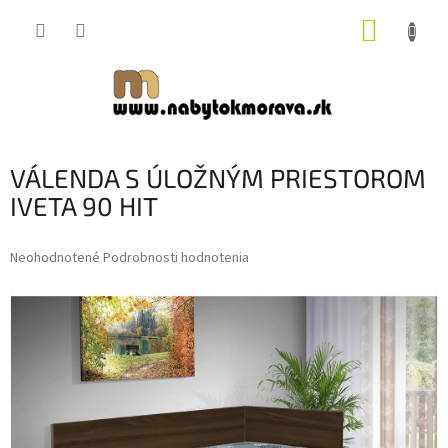
Prejsť
NÁKUP
na
obsah
KOŠÍK
VÁLENDA S ÚLOŽNÝM PRIESTOROM
IVETA 90 HIT
Priemerné
Neohodnotené
Podrobnosti hodnotenia
hodnotenie
produktu
je
0,0
z
5
hviezdičiek.