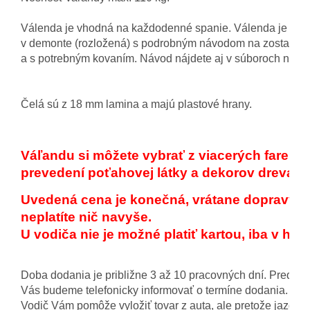
Válenda je vhodná na každodenné spanie. Válenda je dod
v demonte (rozložená) s podrobným návodom na zostaveni
a s potrebným kovaním. Návod nájdete aj v súboroch na sti
Čelá sú z 18 mm lamina a majú plastové hrany.
Váľandu si môžete vybrať z viacerých farebn
prevedení poťahovej látky a dekorov dreva.
Uvedená cena je konečná, vrátane dopravy po
neplatíte nič navyše.
U vodiča nie je možné platiť kartou, iba v hot
Doba dodania je približne 3 až 10 pracovných dní. Pred d
Vás budeme telefonicky informovať o termíne dodania.
Vodič Vám pomôže vyložiť tovar z auta, ale pretože jazdí s