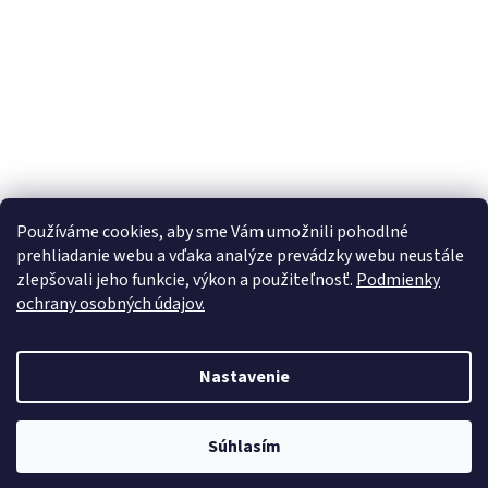
Používáme cookies, aby sme Vám umožnili pohodlné
prehliadanie webu a vďaka analýze prevádzky webu neustále
zlepšovali jeho funkcie, výkon a použiteľnosť.
Podmienky
ochrany osobných údajov.
Vytvoril Shoptet
Nastavenie
Copyright 2026
Nabytokmorava
. Všetky práva vyhradené.
Upraviť
Súhlasím
nastavenie cookies