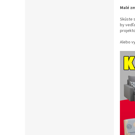
Malé zm
Skúste s
by vedľa
projekto
Alebo vy