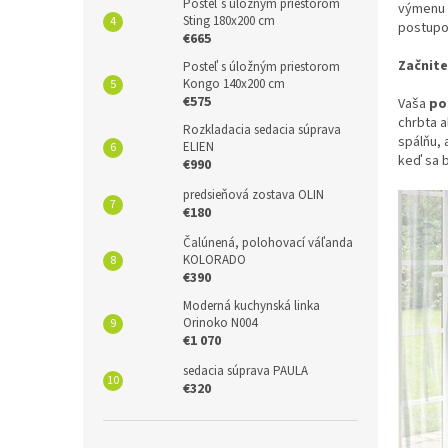
Posteľ s úložným priestorom
výmenu 
Sting 180x200 cm
postupo
€665
Začnite
Posteľ s úložným priestorom
Kongo 140x200 cm
€575
Vaša
po
chrbta a
Rozkladacia sedacia súprava
spálňu, 
ELIEN
keď sa b
€990
predsieňová zostava OLIN
€180
Čalúnená, polohovací váľanda
KOLORADO
€390
Moderná kuchynská linka
Orinoko N004
€1 070
sedacia súprava PAULA
€320