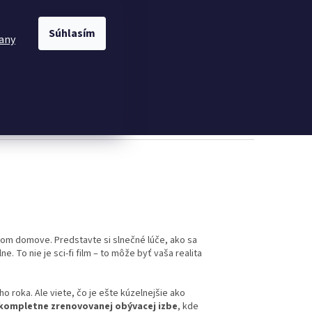
DOPRAVA A PLATBA
OCHRANA OSOBNÝCH ÚDAJOV
Prihlásenie
MNOŽSTE
Súhlasím
any
NÁKUPNÝ
Prázdny košík
KOŠÍK
va Pavla
Šatníkové skrine
Nábytok do jedálne
Kancelár
om domove. Predstavte si slnečné lúče, ako sa
 To nie je sci-fi film – to môže byť vaša realita
ho roka. Ale viete, čo je ešte kúzelnejšie ako
kompletne zrenovovanej obývacej izbe
, kde