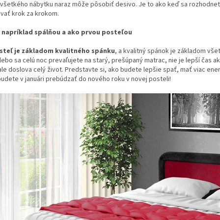
všetkého nábytku naraz môže pôsobiť desivo. Je to ako keď sa rozhodnete
vať krok za krokom.
 napríklad spálňou a ako prvou posteľou
steľ je základom kvalitného spánku
, a kvalitný spánok je základom vše
lebo sa celú noc prevaľujete na starý, prešúpaný matrac, nie je lepší čas 
ale doslova celý život. Predstavte si, ako budete lepšie spať, mať viac ene
udete v januári prebúdzať do nového roku v novej posteli!