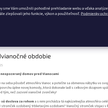
OBCHODNÉ PODMIENKY
KONTAKTY
ZĽAVY PRE VÁS
BLOG
by sme Vám umožnili pohodlné prehliadanie webu a vďaka analýze
le zlepšovali jeho funkcie, výkon a použiteľnosť.
Podmienky ochr
HĽADAŤ
dacie súpravy
Pohovky
Kuchynské linky
Šatníková zosta
dvianočné obdobie
25
 a neopozeraný domov pred Vianocami
e na seba pôsobiť atmosféru Vianoc a potešte sa obmenou nábytku vo svoj
 povrchu úplne novej komody, ktorá dokonale ladí s celkovým dizajnom spálne.
ed tým, než zazvoní vianočné zvončeky!
 sú doslova za rohom
a s nimi prichádza tá najkúzelnejšia atmosféra celé
ý stromček ozdobený trblietavými ozdobami? Vianočný stromček stojaci v