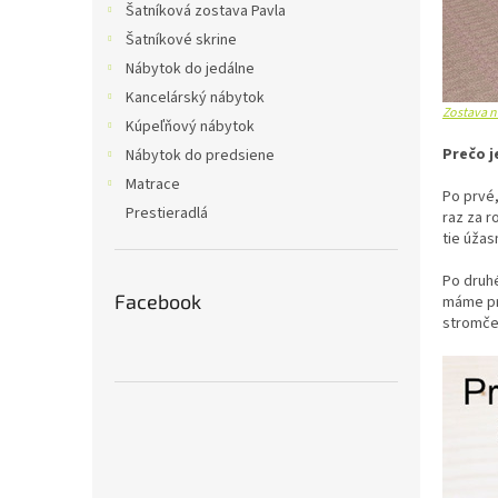
Šatníková zostava Pavla
Šatníkové skrine
Nábytok do jedálne
Kancelárský nábytok
Zostava n
Kúpeľňový nábytok
Prečo j
Nábytok do predsiene
Matrace
Po prvé,
Prestieradlá
raz za r
tie úžas
Po druh
Facebook
máme pr
stromček