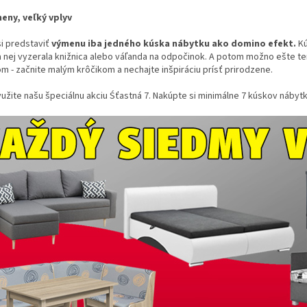
eny, veľký vplyv
i predstaviť
výmenu iba jedného kúska nábytku ako domino efekt.
Kú
 nej vyzerala knižnica alebo váľanda na odpočinok. A potom možno ešte ten
m - začnite malým krôčikom a nechajte inšpiráciu prísť prirodzene.
užite našu špeciálnu akciu Śťastná 7. Nakúpte si minimálne 7 kúskov nábytku