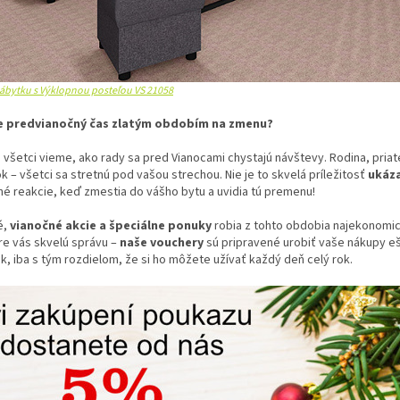
ábytku s Výklopnou posteľou VS 21058
e predvianočný čas zlatým obdobím na zmenu?
 všetci vieme, ako rady sa pred Vianocami chystajú návštevy. Rodina, priateli
ok – všetci sa stretnú pod vašou strechou. Nie je to skvelá príležitosť
ukáza
né reakcie, keď zmestia do vášho bytu a uvidia tú premenu!
é,
vianočné akcie a špeciálne ponuky
robia z tohto obdobia najekonomick
e vás skvelú správu –
naše vouchery
sú pripravené urobiť vaše nákupy eš
, iba s tým rozdielom, že si ho môžete užívať každý deň celý rok.