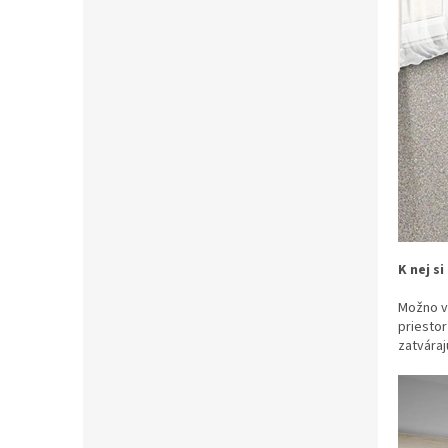
K nej s
Možno v
priestor
zatváraj