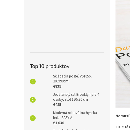
Top 10 produktov
Sklápacia posteľ VS1056,
200x90cm
€835
Jedálenský set Brooklyn pre 4
osoby, stôl 120x80 cm
€485
Moderná rohová kuchynská
Nemusít
linka EASY-A
€1 630
Tu je tá