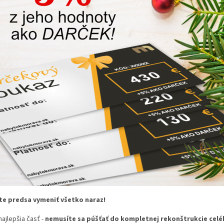
e predsa vymeniť všetko naraz!
 najlepšia časť -
nemusíte sa púšťať do kompletnej rekonštrukcie celé