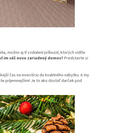
a, možno aj tí vzdialení príbuzní, ktorých vidíte
ť im váš novo zariadený domov?
Predstavte si
ejší čas na investíciu do kvalitného nábytku. A my
te príjemnejšími! Je to ako dostať darček pod